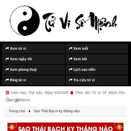
Xem tử vi
Xem tuổi
Xem ngày tốt
Xem bói
Xem phong thuỷ
Lịch vạn niên
Blog tử vi
Tra cứu tử vi
Hôm nay: Thứ bảy, Ngày 8/8/2026
Theo dõi Tử Vi Số Mệnh trên
Trang chủ
Sao Thái Bạch kỵ tháng nào
SAO THÁI BẠCH KỴ THÁNG NÀO