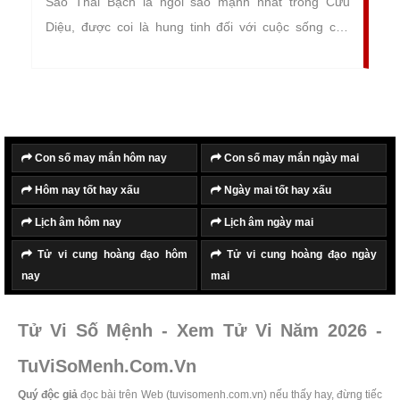
Sao Thái Bạch là ngôi sao mạnh nhất trong Cửu
Diệu, được coi là hung tinh đối với cuộc sống con
người. Dù là nam hay nữ, vào nam sao Thái Bạch
chiếu mệnh cũng nên cẩn thận trong lời ăn tiếng nói
cũng như việc đi đứng để tránh gặp phải những vận
hạn bất ngờ xảy đến.
Con số may mắn hôm nay
Con số may mắn ngày mai
Hôm nay tốt hay xấu
Ngày mai tốt hay xấu
Lịch âm hôm nay
Lịch âm ngày mai
Tử vi cung hoàng đạo hôm
Tử vi cung hoàng đạo ngày
nay
mai
Tử Vi Số Mệnh - Xem Tử Vi Năm 2026 -
TuViSoMenh.Com.Vn
Quý độc giả
đọc bài trên Web (tuvisomenh.com.vn) nếu thấy hay, đừng tiếc