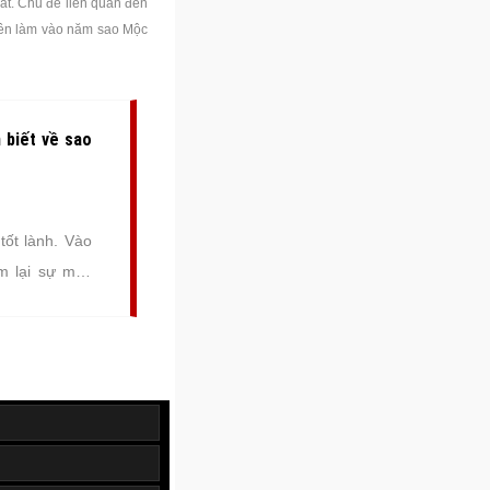
t. Chủ đề liên quan đến
nên làm vào năm sao Mộc
 biết về sao
ốt lành. Vào
m lại sự may
 hay nữ trong
 khởi đầu của