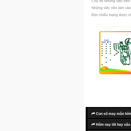
Chủ đề Những việc nên 
Những việc nên làm vào
Đức chiếu mạng được ch
Con số may mắn hô
Hôm nay tốt hay xấu