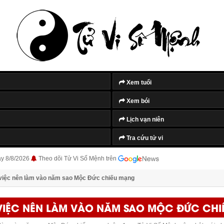
Xem tuổi
Xem bói
Lịch vạn niên
Tra cứu tử vi
ày 8/8/2026
Theo dõi Tử Vi Số Mệnh trên
iệc nên làm vào năm sao Mộc Đức chiếu mạng
IỆC NÊN LÀM VÀO NĂM SAO MỘC ĐỨC CH