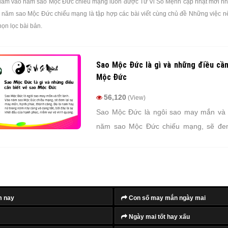
làm vào năm sao Mộc Đức chiếu mạng luôn được Tử Vi Số Mệnh cập nhật mới nhấ
 năm sao Mộc Đức chiếu mạng là tập hợp các bài viết cùng chủ đề Những việc 
ọn lọc bài bản.
Sao Mộc Đức là gì và những điều cần
Mộc Đức
56,120
(View)
Sao Mộc Đức là ngôi sao may mắn và t
năm sao Mộc Đức chiếu mạng, sẽ đe
mắn, hạnh phúc, thành công. Dù là nam
năm này cũng vô cùng tốt, bởi đây là sự
hạnh phúc, niềm vui và vinh quang.
m nay
Con số may mắn ngày mai
Ngày mai tốt hay xấu