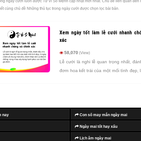
ong ngày cưới luôn được Tử Vi Số Mệnh cập nhật mới nhất. Chủ đề liên quan đến 
viết cùng chủ đề Những thủ tục trong ngày cưới được chọn lọc bài bản.
Xem ngày tốt làm lễ cưới nhanh ch
xác
58,070
(View)
Lễ cưới là nghi lễ quan trọng nhất, đá
đơm hoa kết trái của một mối tình đẹp, 
về chung một nhà, chính thức n
chồng, cùng nhau xây dựng hạnh phúc v
đình.
m nay
Con số may mắn ngày mai
Ngày mai tốt hay xấu
Lịch âm ngày mai