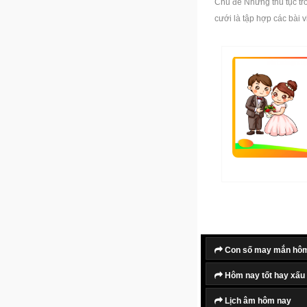
Chủ đề Những thủ tục tr
cưới là tập hợp các bài 
Con số may mắn hô
Hôm nay tốt hay xấu
Lịch âm hôm nay