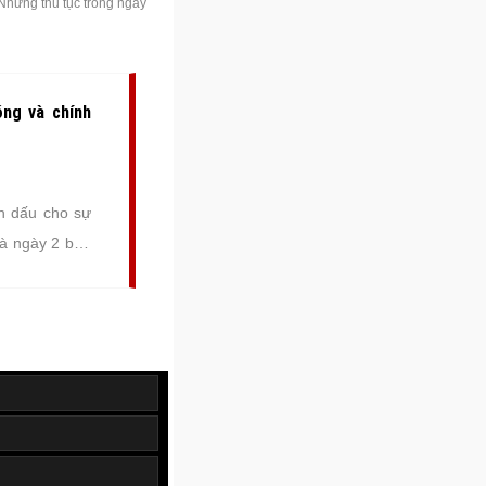
Những thủ tục trong ngày
óng và chính
nh dấu cho sự
là ngày 2 bên
ên vợ thành
à mái ấm gia