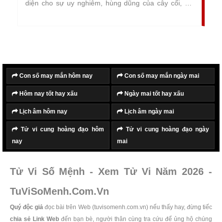
diện cho sự uy nghiêm, hùng dũng của cây cối, núi
rừng, là biểu tượng của ý chí kiên cường, bất khuất,
hiên ngang, vượt qua mọi hoàn cảnh khắc nghiệt của
tự nhiên mà vươn lên, có sức sống mãnh liệt và
trường tồn.
Con số may mắn hôm nay
Con số may mắn ngày mai
Hôm nay tốt hay xấu
Ngày mai tốt hay xấu
Lịch âm hôm nay
Lịch âm ngày mai
Tử vi cung hoàng đạo hôm
Tử vi cung hoàng đạo ngày
nay
mai
Tử Vi Số Mệnh - Xem Tử Vi Năm 2026 -
TuViSoMenh.Com.Vn
Quý độc giả
đọc bài trên Web (tuvisomenh.com.vn) nếu thấy hay, đừng tiếc
chia sẻ Link Web
đến bạn bè, người thân cùng tra cứu để ủng hộ chúng