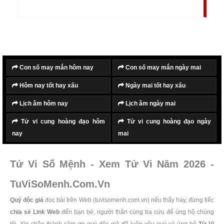
năm, là ngày trăng tròn sáng tỏ, chiếu sáng nhân
gian, là ngày âm dương hài hòa, sinh khí dồi dào
nhất trong năm. Tết Nguyên Tiêu được diễn ra vào
đêm 14 âm lịch đến hết ngày 15 âm lịch của tháng
Giêng.
Con số may mắn hôm nay
Con số may mắn ngày mai
Hôm nay tốt hay xấu
Ngày mai tốt hay xấu
Lịch âm hôm nay
Lịch âm ngày mai
Tử vi cung hoàng đạo hôm
Tử vi cung hoàng đạo ngày
nay
mai
Tử Vi Số Mệnh - Xem Tử Vi Năm 2026 -
TuViSoMenh.Com.Vn
Quý độc giả
đọc bài trên Web (tuvisomenh.com.vn) nếu thấy hay, đừng tiếc
chia sẻ Link Web
đến bạn bè, người thân cùng tra cứu để ủng hộ chúng