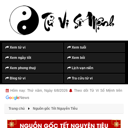
Xem tử vi
Xem tuổi
Xem ngày tốt
Xem bói
Xem phong thuỷ
Lịch vạn niên
Blog tử vi
Tra cứu tử vi
Hôm nay: Thứ năm, Ngày 6/8/2026
Theo dõi Tử Vi Số Mệnh trên
Trang chủ
Nguồn gốc Tết Nguyên Tiêu
NGUỒN GỐC TẾT NGUYÊN TIÊU