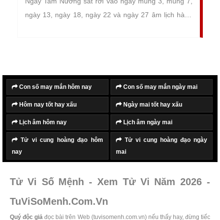
Ngày Tam Nương sát rơi vào ngày mùng 3, mùng 7,
ngày 13, ngày 18, ngày 22 và ngày 27 âm lịch hàng
tháng. Theo phiên âm Hán Việt, "Tam" có nghĩa là ba,
"Nương" có nghĩa là cô nương, cô gái, người phụ nữ,
"sát" có nghĩa là những điều tối kỵ, không may mắn.
"Tam Nương sát" được hiểu là họa sát thân, đây
được cho là ngày rất xấu, cần hạn chế thực
Con số may mắn hôm nay
Con số may mắn ngày mai
hiện những việc quan trọng vào ngày này để
Hôm nay tốt hay xấu
Ngày mai tốt hay xấu
tránh gặp những điều rủi ro, xui xẻo và vận hạn
Lịch âm hôm nay
Lịch âm ngày mai
không mong muốn.
Tử vi cung hoàng đạo hôm
Tử vi cung hoàng đạo ngày
nay
mai
Tử Vi Số Mệnh - Xem Tử Vi Năm 2026 -
TuViSoMenh.Com.Vn
Quý độc giả
đọc bài trên Web (tuvisomenh.com.vn) nếu thấy hay, đừng tiếc