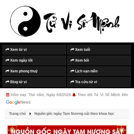
Xem tử vi
Xem tuổi
Xem ngày tốt
Xem bói
Xem phong thuỷ
Lịch vạn niên
Blog tử vi
Tra cứu tử vi
Hôm nay: Thứ năm, Ngày 6/8/2026
Theo dõi Tử Vi Số Mệnh trên
Trang chủ
Nguồn gốc ngày Tam Nương sát theo khoa học
NGUỒN GỐC NGÀY TAM NƯƠNG SÁT