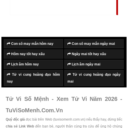
trường tồn, vĩnh cửu, "Tử" có quan niệm là con cái,
phụ tử, nhưng cũng có quan niệm cho rẳng "Tử" là
điều chết chóc, tang thương. Do đó "Thọ Tử" có
nghĩa là những điều buồn, không may mắn, đau
thương và chết chóc.
Con số may mắn hôm nay
Con số may mắn ngày mai
Hôm nay tốt hay xấu
Ngày mai tốt hay xấu
Lịch âm hôm nay
Lịch âm ngày mai
Tử vi cung hoàng đạo hôm
Tử vi cung hoàng đạo ngày
nay
mai
Tử Vi Số Mệnh - Xem Tử Vi Năm 2026 -
TuViSoMenh.Com.Vn
Quý độc giả
đọc bài trên Web (tuvisomenh.com.vn) nếu thấy hay, đừng tiếc
chia sẻ Link Web
đến bạn bè, người thân cùng tra cứu để ủng hộ chúng