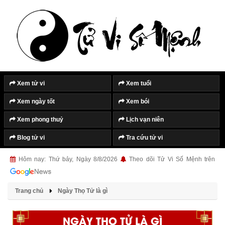
Xem tử vi
Xem tuổi
Xem ngày tốt
Xem bói
Xem phong thuỷ
Lịch vạn niên
Blog tử vi
Tra cứu tử vi
Hôm nay: Thứ bảy, Ngày 8/8/2026
Theo dõi Tử Vi Số Mệnh trên
Trang chủ
Ngày Thọ Tử là gì
NGÀY THỌ TỬ LÀ GÌ