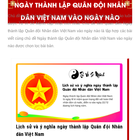
NGÀY THÀNH LẬP QUÂN ĐỘI NHÂN
DÂN VIỆT NAM VÀO NGÀY NÀO
Chủ đề Ngày thành lập Quân đội Nhân dân Việt Nam vào ngày nào luôn
được Tử Vi Số Mệnh cập nhật mới nhất. Chủ đề liên quan đến Ngày
thành lập Quân đội Nhân dân Việt Nam vào ngày nào là tập hợp các bài
viết cùng chủ đề Ngày thành lập Quân đội Nhân dân Việt Nam vào ngày
nào được chọn lọc bài bản.
Lịch sử và ý nghĩa ngày thành lập Quân đội Nhân
dân Việt Nam