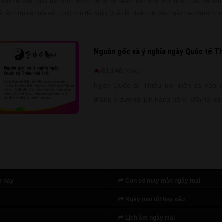
iếu nhi vào ngày nào luôn được Tử Vi Số Mệnh cập nhật mới nhất. Chủ đề liê
à tập hợp các bài viết cùng chủ đề Ngày Quốc tế Thiếu nhi vào ngày nào được chọ
Nguồn gốc và ý nghĩa ngày Quốc tế Th
61,140
(View)
Ngày Quốc tế Thiếu nhi diễn ra vào
tháng 6 dương lịch hàng năm. Đây là ngà
em, là dịp để trẻ em được vui chơi, đư
lời chúc hay, những món quà ý nghĩa t
những người thân yêu. Ngày 1/6 cũng l
bà, cha mẹ thể hiện tình yêu thương đối
của mình.
m nay
Con số may mắn ngày mai
Ngày mai tốt hay xấu
Lịch âm ngày mai