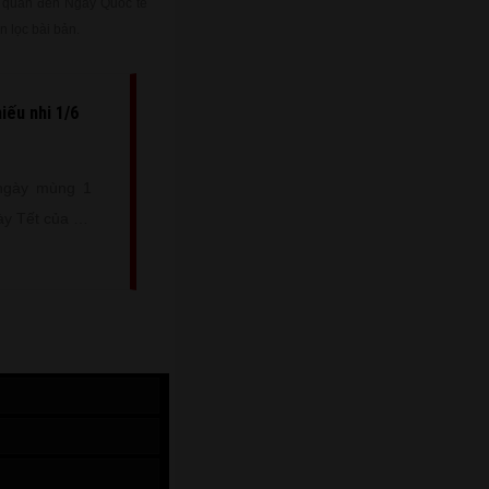
n quan đến Ngày Quốc tế
n lọc bài bản.
iếu nhi 1/6
 ngày mùng 1
y Tết của trẻ
ợc nhận những
ừ gia đình và
à dịp để ông
 với con cháu