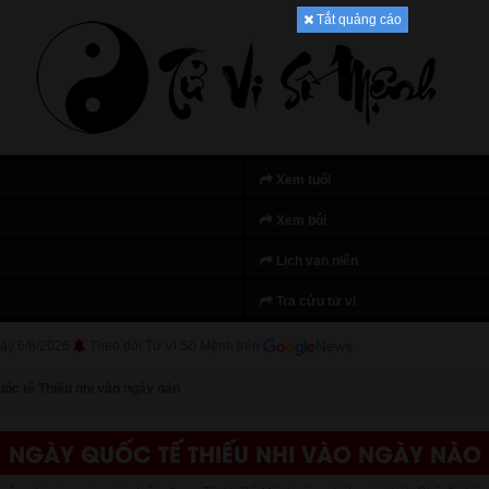
Tắt quảng cáo
Xem tuổi
Xem bói
Lịch vạn niên
Tra cứu tử vi
ày 6/8/2026
Theo dõi Tử Vi Số Mệnh trên
ốc tế Thiếu nhi vào ngày nào
NGÀY QUỐC TẾ THIẾU NHI VÀO NGÀY NÀO