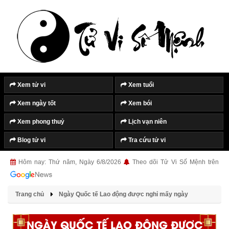
Xem tử vi
Xem tuổi
Xem ngày tốt
Xem bói
Xem phong thuỷ
Lịch vạn niên
Blog tử vi
Tra cứu tử vi
Hôm nay: Thứ năm, Ngày 6/8/2026
Theo dõi Tử Vi Số Mệnh trên
Trang chủ
Ngày Quốc tế Lao động được nghỉ mấy ngày
NGÀY QUỐC TẾ LAO ĐỘNG ĐƯỢC