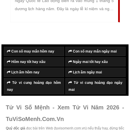
Ngày Quốc tế Lao động diễn ra vào mùng 1 tháng 5
dương lịch hàng năm. Đây là ngày lễ kỉ niệm và ngày
hành động của phong trào công nhân Quốc tế và
người lao động trên toàn thế giới.
Con số may mắn hôm nay
Con số may mắn ngày mai
Hôm nay tốt hay xấu
Ngày mai tốt hay xấu
Lịch âm hôm nay
Lịch âm ngày mai
Tử vi cung hoàng đạo hôm
Tử vi cung hoàng đạo ngày
nay
mai
Tử Vi Số Mệnh - Xem Tử Vi Năm 2026 -
TuViSoMenh.Com.Vn
Quý độc giả
đọc bài trên Web (tuvisomenh.com.vn) nếu thấy hay, đừng tiếc