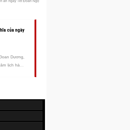
ón ăn ngày Tết Đoan Ngọ
hĩa của ngày
 Đoan Dương,
âm lịch hàng
ĩa là mở đầu
"Đoan Ngọ" là
ách ngắn nhất
gọ sẽ diễn ra