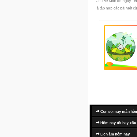
Chủ đề Món ăn ngày Tết
là tập hợp các bài viết
Con số may mắn hô
Hôm nay tốt hay xấu
Lịch âm hôm nay