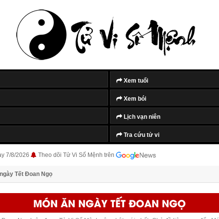
Xem tuổi
Xem bói
Lịch vạn niên
Tra cứu tử vi
ày 7/8/2026
Theo dõi Tử Vi Số Mệnh trên
ngày Tết Đoan Ngọ
MÓN ĂN NGÀY TẾT ĐOAN NGỌ