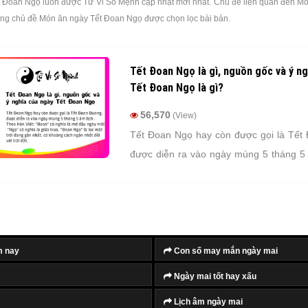
 Đoan Ngọ luôn được Tử Vi Số Mệnh cập nhật mới nhất. Chủ đề liên quan đến M
 cùng chủ đề Món ăn ngày Tết Đoan Ngọ được chọn lọc bài bản.
Tết Đoan Ngọ là gì, nguồn gốc và ý ng
Tết Đoan Ngọ là gì?
56,570
(View)
Tết Đoan Ngọ hay còn được gọi là Tết
được diễn ra vào ngày mùng 5 tháng 5 
năm. Theo Hán Việt: "Đoan" có ngh
ngày mới, "Ngọ" có nghĩa là giữa trưa. 
lúc mặt trời đang gần nhất, có khoảng c
đối với trái đất. Vì vậy ngày Tết Đoan N
từ sáng đến khoảng 1 giờ chiều.
m nay
Con số may mắn ngày mai
Ngày mai tốt hay xấu
Lịch âm ngày mai