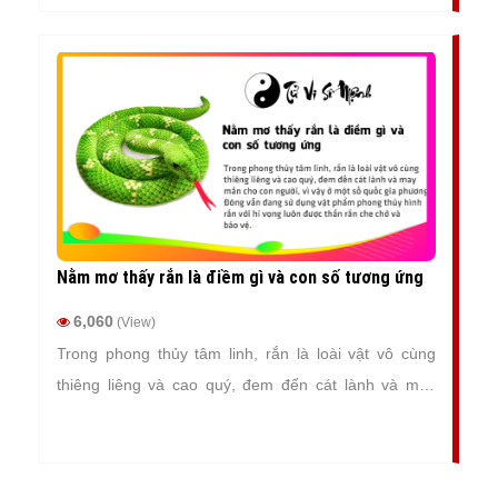
giấc mơ đẹp, mang đến nhiều niềm vui và cát lành
cho mỗi con người.
Nằm mơ thấy rắn là điềm gì và con số tương ứng
6,060
(View)
Trong phong thủy tâm linh, rắn là loài vật vô cùng
thiêng liêng và cao quý, đem đến cát lành và may
mắn cho con người, vì vậy ở một số quốc gia phương
Đông vẫn đang sử dụng vật phẩm phong thủy hình
rắn với hi vọng luôn được thần rắn che chở và bảo