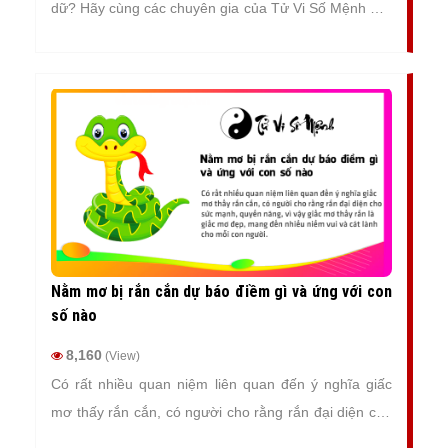
dữ? Hãy cùng các chuyên gia của Tử Vi Số Mệnh giải
mã giấc mơ thấy con rắn trong bài viết dưới đây.
Nằm mơ bị rắn cắn dự báo điềm gì và ứng với con
số nào
8,160
(View)
Có rất nhiều quan niệm liên quan đến ý nghĩa giấc
mơ thấy rắn cắn, có người cho rằng rắn đại diện cho
sức mạnh, quyền năng, vì vậy giấc mơ thấy rắn là