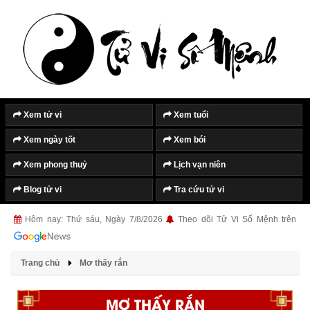
Xem tử vi
Xem tuổi
Xem ngày tốt
Xem bói
Xem phong thuỷ
Lịch vạn niên
Blog tử vi
Tra cứu tử vi
Hôm nay: Thứ sáu, Ngày 7/8/2026
Theo dõi Tử Vi Số Mệnh trên
Trang chủ
Mơ thấy rắn
MƠ THẤY RẮN