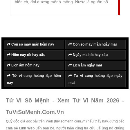
biển cả, đại dương mênh mông. Nước là nguồn sống,
nguồn nuôi dưỡng của mọi vạn vật trong tự nhiên,
đất trời. Vì vậy mệnh Thủy đại diện cho những người
tự do, phóng khoáng, nhiệt tình và hào phóng.
Con số may mắn hôm nay
Con số may mắn ngày mai
Hôm nay tốt hay xấu
Ngày mai tốt hay xấu
Lịch âm hôm nay
Lịch âm ngày mai
Tử vi cung hoàng đạo hôm
Tử vi cung hoàng đạo ngày
nay
mai
Tử Vi Số Mệnh - Xem Tử Vi Năm 2026 -
TuViSoMenh.Com.Vn
Quý độc giả
đọc bài trên Web (tuvisomenh.com.vn) nếu thấy hay, đừng tiếc
chia sẻ Link Web
đến bạn bè, người thân cùng tra cứu để ủng hộ chúng