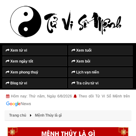
Xem tử vi
Xem tuổi
Xem ngày tốt
Xem bói
Xem phong thuỷ
Lịch vạn niên
Blog tử vi
Tra cứu tử vi
Hôm nay: Thứ năm, Ngày 6/8/2026
Theo dõi Tử Vi Số Mệnh trên
Trang chủ
Mệnh Thủy là gì
MỆNH THỦY LÀ GÌ