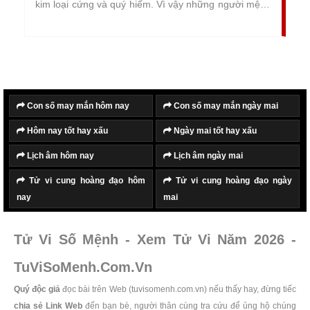
kim loại cứng và quý hiếm. Vì vậy những người mệnh
Kim thường rất cứng rắn, mạnh mẽ và kiên cường.
Con số may mắn hôm nay
Con số may mắn ngày mai
Hôm nay tốt hay xấu
Ngày mai tốt hay xấu
Lịch âm hôm nay
Lịch âm ngày mai
Tử vi cung hoàng đạo hôm
Tử vi cung hoàng đạo ngày
nay
mai
Tử Vi Số Mệnh - Xem Tử Vi Năm 2026 -
TuViSoMenh.Com.Vn
Quý độc giả
đọc bài trên Web (tuvisomenh.com.vn) nếu thấy hay, đừng tiếc
chia sẻ Link Web
đến bạn bè, người thân cùng tra cứu để ủng hộ chúng