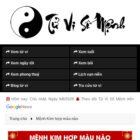
Xem tử vi
Xem tuổi
Xem ngày tốt
Xem bói
Xem phong thuỷ
Lịch vạn niên
Blog tử vi
Tra cứu tử vi
Hôm nay: Chủ nhật, Ngày 9/8/2026
Theo dõi Tử Vi Số Mệnh trên
Trang chủ
Mệnh Kim hợp màu nào
MỆNH KIM HỢP MÀU NÀO