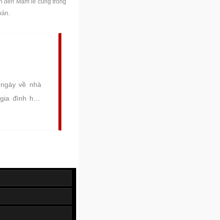
n đến Mâm lễ cúng trong
bản.
 ngày về nhà
gia đình háo
hà mới khang
 chúc phúc từ
ng là dấu ấn
ngôi nhà thân