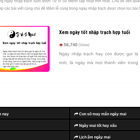
ng ngày nhập trạch luôn được Tử Vi Số Mệnh cập nhật mới nhất. Chủ đề liên qua
ợp các bài viết cùng chủ đề Mâm lễ cúng trong ngày nhập trạch được chọn lọc bài 
Xem ngày tốt nhập trạch hợp tuổi
56,740
(View)
Ngày nhập trạch hay còn được gọi là
mới, là ngày mà mọi thành viên trong 
hức, hân hoan khi được dọn về ngôi n
trang, đẹp đẽ với những lời chúc mừng,
họ hàng, bạn bè và người thân. Đây cũ
khắc ghi kỉ niệm của đại gia đình và 
yêu.
m nay
Con số may mắn ngày mai
Ngày mai tốt hay xấu
Lịch âm ngày mai