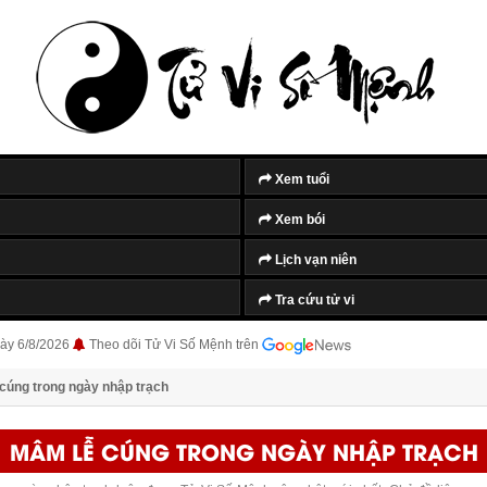
Xem tuổi
Xem bói
Lịch vạn niên
Tra cứu tử vi
ày 6/8/2026
Theo dõi Tử Vi Số Mệnh trên
cúng trong ngày nhập trạch
MÂM LỄ CÚNG TRONG NGÀY NHẬP TRẠCH