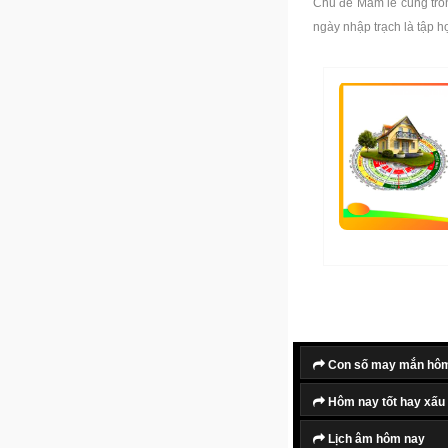
Chủ đề Mâm lễ cúng tro
ngày nhập trạch là tập h
Con số may mắn hô
Hôm nay tốt hay xấu
Lịch âm hôm nay