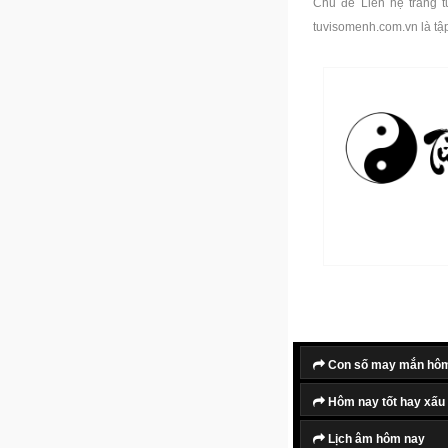
Chủ đề Liên hệ trang 
tuvisomenh.com.vn là tậ
Con số may mắn hô
Hôm nay tốt hay xấu
Lịch âm hôm nay