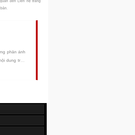
quan đến Liên hệ trang
 bản.
ững phản ánh
nội dung trên
ài trợ cho dự
ôi.