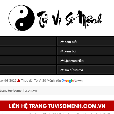
Xem tuổi
Xem bói
Lịch vạn niên
Tra cứu tử vi
gày 9/8/2026
Theo dõi Tử Vi Số Mệnh trên
 trang tuvisomenh.com.vn
LIÊN HỆ TRANG TUVISOMENH.COM.VN