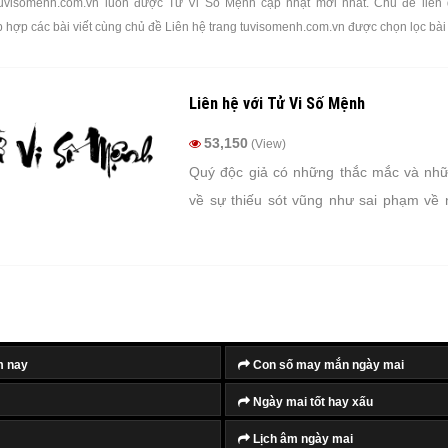
tuvisomenh.com.vn luôn được Tử Vi Số Mệnh cập nhật mới nhất. Chủ đề liên 
p hợp các bài viết cùng chủ đề Liên hệ trang tuvisomenh.com.vn được chọn lọc bài
Liên hệ với Tử Vi Số Mệnh
53,150
(View)
Quý độc giả có những thắc mắc và nh
về sự thiếu sót vũng như sai phạm về 
website hoặc những lời đề nghị hợp tác t
án vui lòng liên hệ qua email cho chúng t
m nay
Con số may mắn ngày mai
Ngày mai tốt hay xấu
Lịch âm ngày mai