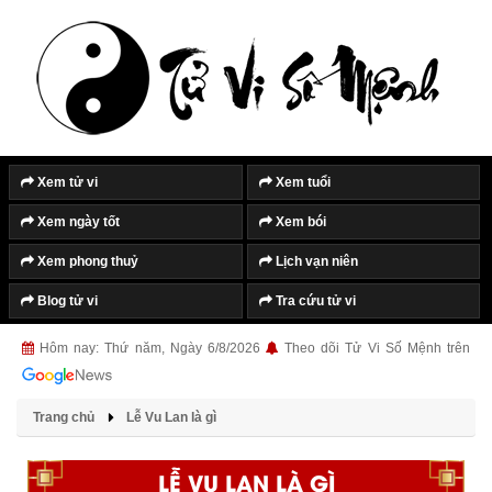
Xem tử vi
Xem tuổi
Xem ngày tốt
Xem bói
Xem phong thuỷ
Lịch vạn niên
Blog tử vi
Tra cứu tử vi
Hôm nay: Thứ năm, Ngày 6/8/2026
Theo dõi Tử Vi Số Mệnh trên
Trang chủ
Lễ Vu Lan là gì
LỄ VU LAN LÀ GÌ