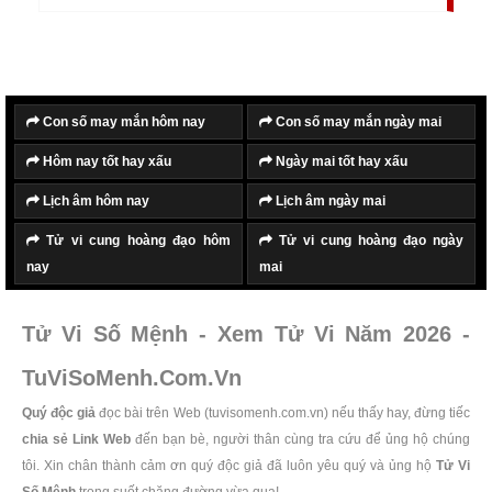
mỗi người con, người cháu bày tỏ lòng thành kính,
biết ơn đến những bậc sinh thành, đến ông bà, gia
tiên bằng việc tặng những món quà ý nghĩa cho ông
bà, cha mẹ, hay cùng nhau sắm sửa, làm lễ dâng lên
Con số may mắn hôm nay
Con số may mắn ngày mai
thần linh, gia tiên, cầu cho các vong linh được siêu
Hôm nay tốt hay xấu
Ngày mai tốt hay xấu
thoát, cha mẹ, ông bà luôn mạnh khỏe, bình an.
Lịch âm hôm nay
Lịch âm ngày mai
Tử vi cung hoàng đạo hôm
Tử vi cung hoàng đạo ngày
nay
mai
Tử Vi Số Mệnh - Xem Tử Vi Năm 2026 -
TuViSoMenh.Com.Vn
Quý độc giả
đọc bài trên Web (tuvisomenh.com.vn) nếu thấy hay, đừng tiếc
chia sẻ Link Web
đến bạn bè, người thân cùng tra cứu để ủng hộ chúng
tôi. Xin chân thành cảm ơn quý độc giả đã luôn yêu quý và ủng hộ
Tử Vi