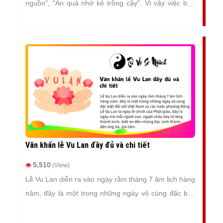
nguồn", "Ăn quả nhớ kẻ trồng cây". Vì vậy việc báo
ơn, báo hiếu với những đấng sinh thành, với ông bà
gia tiên là việc làm hết sức thiêng liêng và quan trọng.
Ngày lễ Vu Lan báo hiếu để tỏ lòng biết ơn của mỗi
người con, người cháu đối với ông bà, cha mẹ.
Văn khấn lễ Vu Lan đầy đủ và chi tiết
5,510
(View)
Lễ Vu Lan diễn ra vào ngày rằm tháng 7 âm lịch hàng
năm, đây là một trong những ngày vô cùng đặc biệt
đối với Việt Nam và các nước phương Đông. Lễ Vu
Lan là ngày lễ chính của Phật giáo, đây là ngày mà