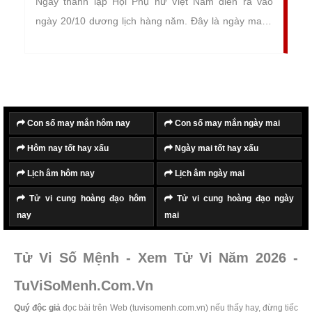
Ngày thành lập Hội Phụ nữ Việt Nam diễn ra vào
ngày 20/10 dương lịch hàng năm. Đây là ngày mang
dấu ấn lịch sử vô cùng sâu sắc và huy hoàng đối với
toàn thể phụ nữ Việt Nam và dân nhân cả nước.
Nhằm tôn vinh những công lao to lớn và những đóng
góp của hội phụ nữ trong công cuộc giải phóng và
xây dựng nước nhà.
Con số may mắn hôm nay
Con số may mắn ngày mai
Hôm nay tốt hay xấu
Ngày mai tốt hay xấu
Lịch âm hôm nay
Lịch âm ngày mai
Tử vi cung hoàng đạo hôm
Tử vi cung hoàng đạo ngày
nay
mai
Tử Vi Số Mệnh - Xem Tử Vi Năm 2026 -
TuViSoMenh.Com.Vn
Quý độc giả
đọc bài trên Web (tuvisomenh.com.vn) nếu thấy hay, đừng tiếc