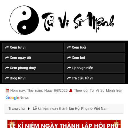
Xem tử vi
Xem tuổi
Xem ngày tốt
Xem bói
Xem phong thuỷ
Lịch vạn niên
Blog tử vi
Tra cứu tử vi
Hôm nay: Thứ năm, Ngày 6/8/2026
Theo dõi Tử Vi Số Mệnh trên
Trang chủ
Lễ kỉ niệm ngày thành lập Hội Phụ nữ Việt Nam
LỄ KỈ NIỆM NGÀY THÀNH LẬP HỘI PHỤ