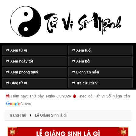
Xem tử vi
Xem tuổi
Xem ngày tốt
Xem bói
Xem phong thuỷ
Lịch vạn niên
Blog tử vi
Tra cứu tử vi
Hôm nay: Thứ bảy, Ngày 8/8/2026
Theo dõi Tử Vi Số Mệnh trên
Trang chủ
Lễ Giáng Sinh là gì
LỄ GIÁNG SINH LÀ GÌ