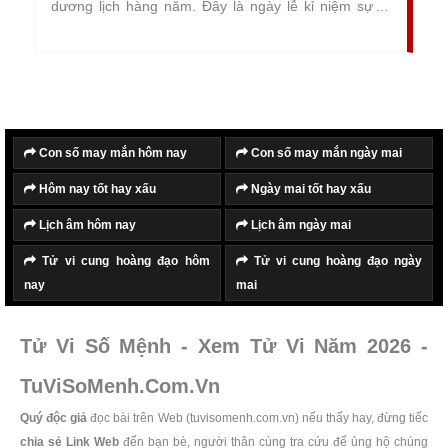
dương lịch hàng năm. Đây là ngày lễ kỉ niệm sự ra
đời của Chúa JeSus.
Con số may mắn hôm nay
Con số may mắn ngày mai
Hôm nay tốt hay xấu
Ngày mai tốt hay xấu
Lịch âm hôm nay
Lịch âm ngày mai
Tử vi cung hoàng đạo hôm
Tử vi cung hoàng đạo ngày
nay
mai
Tử Vi Số Mệnh - Xem Tử Vi Năm 2026 -
TuViSoMenh.Com.Vn
Quý độc giả
đọc bài trên Web (tuvisomenh.com.vn) nếu thấy hay, đừng tiếc
chia sẻ Link Web
đến bạn bè, người thân cùng tra cứu để ủng hộ chúng