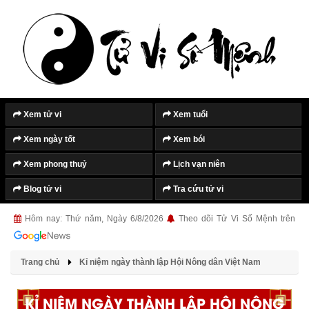
Xem tử vi
Xem tuổi
Xem ngày tốt
Xem bói
Xem phong thuỷ
Lịch vạn niên
Blog tử vi
Tra cứu tử vi
Hôm nay: Thứ năm, Ngày 6/8/2026
Theo dõi Tử Vi Số Mệnh trên
Trang chủ
Kỉ niệm ngày thành lập Hội Nông dân Việt Nam
KỈ NIỆM NGÀY THÀNH LẬP HỘI NÔNG