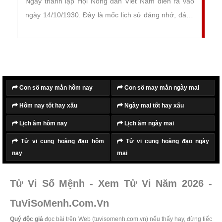
Ngày thành lập Hội Nông dân Viêt Nam diễn ra vào
ngày 14/10/1930. Đây là mốc lịch sử đáng nhớ, đánh
dấu bước ngoặt của giai cấp nông dân trong sự
nghiệp đấu tranh giải phóng dân tộc.
Con số may mắn hôm nay
Con số may mắn ngày mai
Hôm nay tốt hay xấu
Ngày mai tốt hay xấu
Lịch âm hôm nay
Lịch âm ngày mai
Tử vi cung hoàng đạo hôm
Tử vi cung hoàng đạo ngày
nay
mai
Tử Vi Số Mệnh - Xem Tử Vi Năm 2026 -
TuViSoMenh.Com.Vn
Quý độc giả
đọc bài trên Web (tuvisomenh.com.vn) nếu thấy hay, đừng tiếc