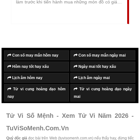
làm trước khi tiến hành mua những món đồ có giá trị
cao về kinh tế và tinh thần. Nhằm chọn lựa được
ngày lành tháng tốt, giúp quá trình mua bán diễn ra
thuận lợi, suôn sẻ và gặp nhiều may mắn.
Con số may mắn hôm nay
Con số may mắn ngày mai
Hôm nay tốt hay xấu
Ngày mai tốt hay xấu
Lịch âm hôm nay
Lịch âm ngày mai
Tử vi cung hoàng đạo hôm
Tử vi cung hoàng đạo ngày
nay
mai
Tử Vi Số Mệnh - Xem Tử Vi Năm 2026 -
TuViSoMenh.Com.Vn
Quý độc giả
đọc bài trên Web (tuvisomenh.com.vn) nếu thấy hay, đừng tiếc