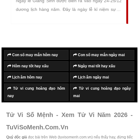
Ngày lễ Giáng Sinh được diễn ra vào ngày 24-25/12
dương lịch hàng năm. Đây là ngày lễ kỉ niệm sự ra
đời của Chúa JeSus.
Con số may mắn hôm nay
Con số may mắn ngày mai
Hôm nay tốt hay xấu
Ngày mai tốt hay xấu
Lịch âm hôm nay
Lịch âm ngày mai
Tử vi cung hoàng đạo hôm
Tử vi cung hoàng đạo ngày
nay
mai
Tử Vi Số Mệnh - Xem Tử Vi Năm 2026 -
TuViSoMenh.Com.Vn
Quý độc giả
đọc bài trên Web (tuvisomenh.com.vn) nếu thấy hay, đừng tiếc