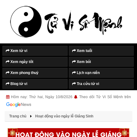
Xem tử vi
Xem tuổi
Xem ngày tốt
Xem bói
Xem phong thuỷ
Lịch vạn niên
Blog tử vi
Tra cứu tử vi
Hôm nay: Thứ hai, Ngày 10/8/2026
Theo dõi Tử Vi Số Mệnh trên
Trang chủ
Hoạt động vào ngày lễ Giáng Sinh
HOẠT ĐỘNG VÀO NGÀY LỄ GIÁNG