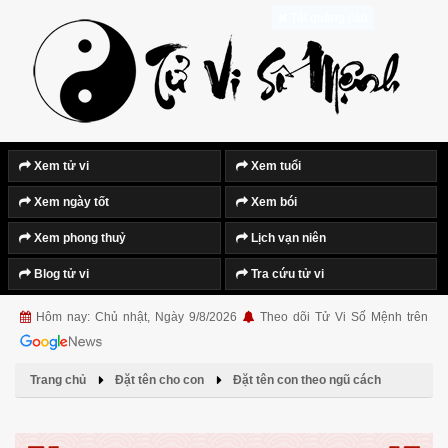
Tắt quảng cáo
Xem tử vi
Xem tuổi
Xem ngày tốt
Xem bói
Xem phong thuỷ
Lịch vạn niên
Blog tử vi
Tra cứu tử vi
Hôm nay: Chủ nhật, Ngày 9/8/2026
Theo dõi Tử Vi Số Mệnh trên
Trang chủ
Đặt tên cho con
Đặt tên con theo ngũ cách