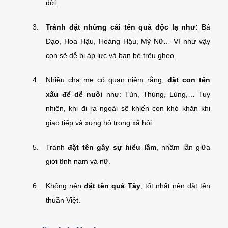
đời.
Tránh đặt những cái tên quá độc lạ như:
Bá
Đạo, Hoa Hậu, Hoàng Hậu, Mỹ Nữ… Vì như vậy
con sẽ dễ bị áp lực và bạn bè trêu ghẹo.
Nhiều cha mẹ có quan niệm rằng,
đặt con tên
xấu để dễ nuôi
như: Tủn, Thủng, Lủng,… Tuy
nhiên, khi đi ra ngoài sẽ khiến con khó khăn khi
giao tiếp và xưng hô trong xã hội.
Tránh
đặt tên gây sự hiểu lầm
, nhầm lẫn giữa
giới tính nam và nữ.
Không nên
đặt tên quá Tây
, tốt nhất nên đặt tên
thuần Việt.