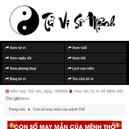
Xem tử vi
Xem tuổi
Xem ngày tốt
Xem bói
Xem phong thuỷ
Lịch vạn niên
Blog tử vi
Tra cứu tử vi
Hôm nay: Thứ sáu, Ngày 7/8/2026
Theo dõi Tử Vi Số Mệnh trên
Trang chủ
Con số may mắn của mệnh Thổ
CON SỐ MAY MẮN CỦA MỆNH THỔ