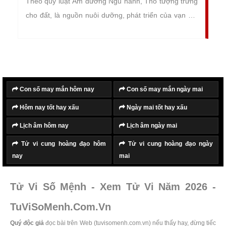
Theo quy luật Âm dương Ngũ hành, Thổ tượng trưng
cho đất, là nguồn nuôi dưỡng, phát triển của vạn vật
trong tự nhiên. Vì vậy mệnh Thổ là những người ôn
hòa, trầm tính, dễ gần, và hòa đồng với tất cả mọi
người xung quanh.
Con số may mắn hôm nay
Con số may mắn ngày mai
Hôm nay tốt hay xấu
Ngày mai tốt hay xấu
Lịch âm hôm nay
Lịch âm ngày mai
Tử vi cung hoàng đạo hôm
Tử vi cung hoàng đạo ngày
nay
mai
Tử Vi Số Mệnh - Xem Tử Vi Năm 2026 -
TuViSoMenh.Com.Vn
Quý độc giả
đọc bài trên Web (tuvisomenh.com.vn) nếu thấy hay, đừng tiếc