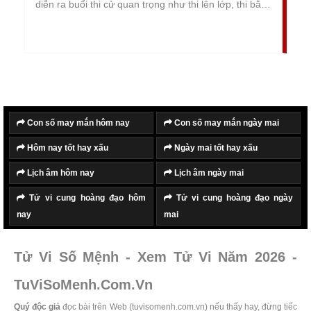
diễn ra buổi thi cử quan trọng như thi lên lớp, thi bằng
lái xe, thi tốt nghiệp, thi đại học hay thi công chức.
Việc xem ngày tốt đi thi nhằm lựa chọn được ngày
lành tháng tốt xuất hành đi thi, giúp mọi việc diễn ra
thuận lợi, suôn sẻ và gặp nhiều may mắn.
Con số may mắn hôm nay
Con số may mắn ngày mai
Hôm nay tốt hay xấu
Ngày mai tốt hay xấu
Lịch âm hôm nay
Lịch âm ngày mai
Tử vi cung hoàng đạo hôm
Tử vi cung hoàng đạo ngày
nay
mai
Tử Vi Số Mệnh - Xem Tử Vi Năm 2026 -
TuViSoMenh.Com.Vn
Quý độc giả
đọc bài trên Web (tuvisomenh.com.vn) nếu thấy hay, đừng tiếc