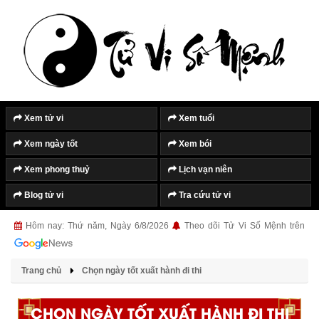
Xem tử vi
Xem tuổi
Xem ngày tốt
Xem bói
Xem phong thuỷ
Lịch vạn niên
Blog tử vi
Tra cứu tử vi
Hôm nay: Thứ năm, Ngày 6/8/2026
Theo dõi Tử Vi Số Mệnh trên
Trang chủ
Chọn ngày tốt xuất hành đi thi
CHỌN NGÀY TỐT XUẤT HÀNH ĐI THI