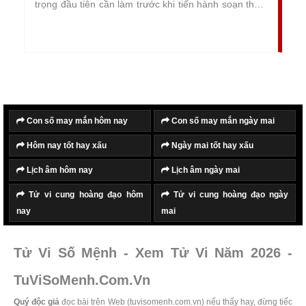
trọng đầu tiên cần làm trước khi tiến hành soạn thảo,
hay làm hợp đồng giao dịch, nhằm chọn lựa ra ngày
đẹp, giờ tốt tiến hành làm hợp đồng, giúp quá trình
diễn ra thuận lợi, suôn sẻ và gặp nhiều may mắn.
Con số may mắn hôm nay
Con số may mắn ngày mai
Hôm nay tốt hay xấu
Ngày mai tốt hay xấu
Lịch âm hôm nay
Lịch âm ngày mai
Tử vi cung hoàng đạo hôm
Tử vi cung hoàng đạo ngày
nay
mai
Tử Vi Số Mệnh - Xem Tử Vi Năm 2026 -
TuViSoMenh.Com.Vn
Quý độc giả
đọc bài trên Web (tuvisomenh.com.vn) nếu thấy hay, đừng tiếc