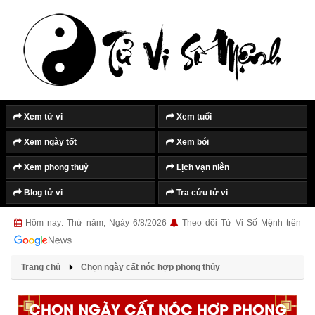
Xem tử vi
Xem tuổi
Xem ngày tốt
Xem bói
Xem phong thuỷ
Lịch vạn niên
Blog tử vi
Tra cứu tử vi
Hôm nay: Thứ năm, Ngày 6/8/2026
Theo dõi Tử Vi Số Mệnh trên
Trang chủ
Chọn ngày cất nóc hợp phong thủy
CHỌN NGÀY CẤT NÓC HỢP PHONG