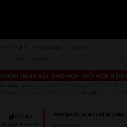
gày 9/8/2026
Theo dõi Tử Vi Số Mệnh trên
ày bắt chó hợp tuổi hợp mệnh
CHỌN NGÀY BẮT CHÓ HỢP TUỔI HỢP MỆN
hó hợp tuổi hợp mệnh luôn được Tử Vi Số Mệnh cập nhật mới nhất. Chủ đề liên
à tập hợp các bài viết cùng chủ đề Chọn ngày bắt chó hợp tuổi hợp mệnh được chọ
Xem ngày tốt bắt chó dễ nuôi và may
6,960
(View)