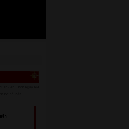
H
 quan đến Chọn ngày bắt
n lọc bài bản.
 mắn