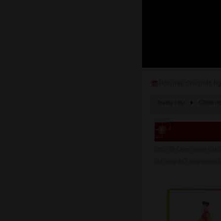
Hôm nay: Chủ nhật, N
Trang chủ
Chọn ng
Chủ đề Chọn ngày bắt c
chó hợp tuổi hợp mệnh l