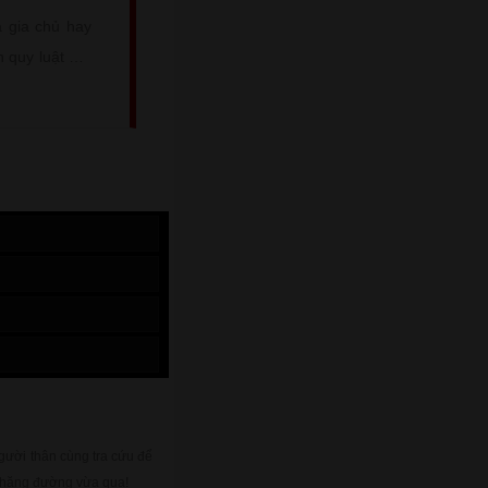
a gia chủ hay
n quy luật Âm
ịch nhằm chọn
ắt chó.
gười thân cùng tra cứu để
chặng đường vừa qua!