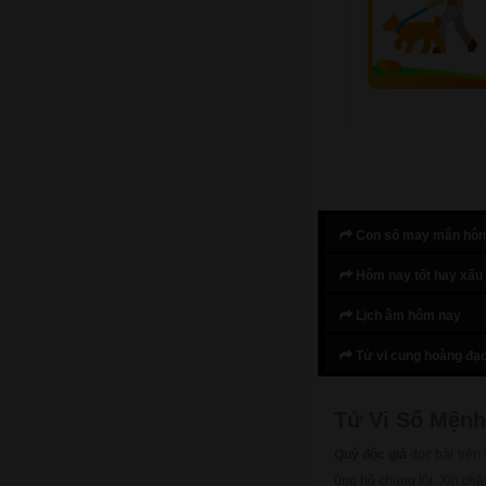
Con số may mắn hô
Hôm nay tốt hay xấu
Lịch âm hôm nay
Tử vi cung hoàng đạ
Tử Vi Số Mệnh
Quý độc giả
đọc bài trên
ủng hộ chúng tôi. Xin ch