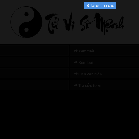
Tắt quảng cáo
Xem tuổi
Xem bói
Lịch vạn niên
Tra cứu tử vi