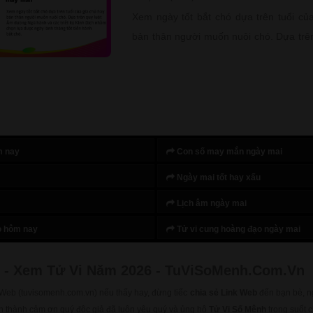
Xem ngày tốt bắt chó dựa trên tuổi củ
bản thân người muốn nuôi chó. Dựa trê
dương Ngũ hành và các triết ký Kinh D
lựa được ngày lành tháng tốt tiến hành b
m nay
Con số may mắn ngày mai
Ngày mai tốt hay xấu
Lịch âm ngày mai
o hôm nay
Tử vi cung hoàng đạo ngày mai
 - Xem Tử Vi Năm 2026 - TuViSoMenh.Com.Vn
 Web (tuvisomenh.com.vn) nếu thấy hay, đừng tiếc
chia sẻ Link Web
đến bạn bè, n
ân thành cảm ơn quý độc giả đã luôn yêu quý và ủng hộ
Tử Vi Số Mệnh
trong suốt 