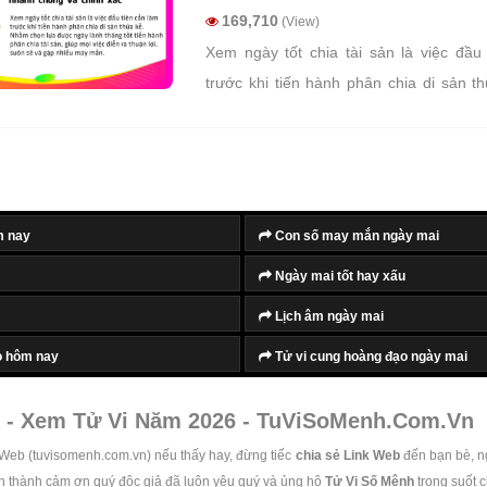
169,710
(View)
Xem ngày tốt chia tài sản là việc đầu
trước khi tiến hành phân chia di sản 
chọn lựa được ngày lành tháng tốt ti
chia tài sản, giúp mọi việc diễn ra thuậ
và gặp nhiều may mắn.
m nay
Con số may mắn ngày mai
Ngày mai tốt hay xấu
Lịch âm ngày mai
o hôm nay
Tử vi cung hoàng đạo ngày mai
 - Xem Tử Vi Năm 2026 - TuViSoMenh.Com.Vn
 Web (tuvisomenh.com.vn) nếu thấy hay, đừng tiếc
chia sẻ Link Web
đến bạn bè, n
ân thành cảm ơn quý độc giả đã luôn yêu quý và ủng hộ
Tử Vi Số Mệnh
trong suốt 