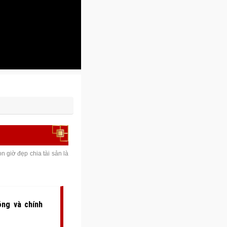
 giờ đẹp chia tài sản là
óng và chính