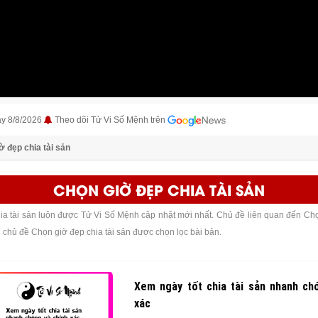
ày 8/8/2026
Theo dõi Tử Vi Số Mệnh trên
ờ đẹp chia tài sản
CHỌN GIỜ ĐẸP CHIA TÀI SẢN
a tài sản luôn được Tử Vi Số Mệnh cập nhật mới nhất. Chủ đề liên quan đến Chọn
g chủ đề Chọn giờ đẹp chia tài sản được chọn lọc bài bản.
Xem ngày tốt chia tài sản nhanh ch
xác