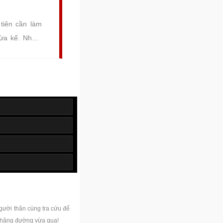
 tiên cần làm
thừa kế. Nhằm
ến hành phân
n lợi, suôn sẻ
gười thân cùng tra cứu để
chặng đường vừa qua!