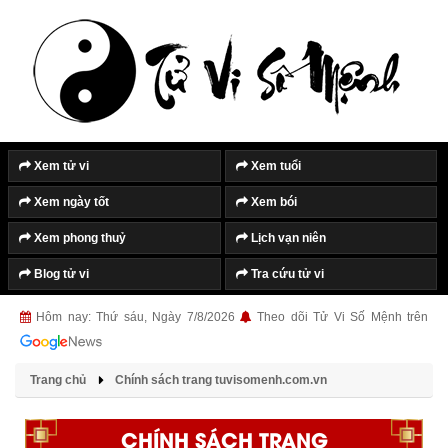
Xem tử vi
Xem tuổi
Xem ngày tốt
Xem bói
Xem phong thuỷ
Lịch vạn niên
Blog tử vi
Tra cứu tử vi
Hôm nay: Thứ sáu, Ngày 7/8/2026
Theo dõi Tử Vi Số Mệnh trên
Trang chủ
Chính sách trang tuvisomenh.com.vn
CHÍNH SÁCH TRANG