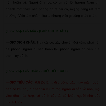
nên hoãn lại. Người đi chưa có tin về. Đi hướng Nam tìm
nhanh mới thấy, nên phòng ngừa cãi cọ, miệng tiếng rất tầm
thường. Việc làm chậm, lâu la nhưng việc gì cũng chắc chắn.
(13h-15h)- Giờ Mùi - (GIỜ XÍCH KHẨU )
⇒ GIỜ XÍCH KHẨU
: Hay cãi cọ, gây chuyện đói kém, phải nên
đề phòng, người đi nên hoãn lại, phòng người nguyền rủa,
tránh lây bệnh.
(15h-17h)- Giờ Thân - (GIỜ TIỂU CÁC )
⇒
GIỜ TIỂU CÁC
:
Rất tốt lành, đi thường gặp may mắn. Buôn
bán có lời, phụ nữ báo tin vui mừng, người đi sắp về nhà, mọi
việc đều hòa hợp, có bệnh cầu tài sẽ khỏi, người nhà đều
mạnh khỏe.