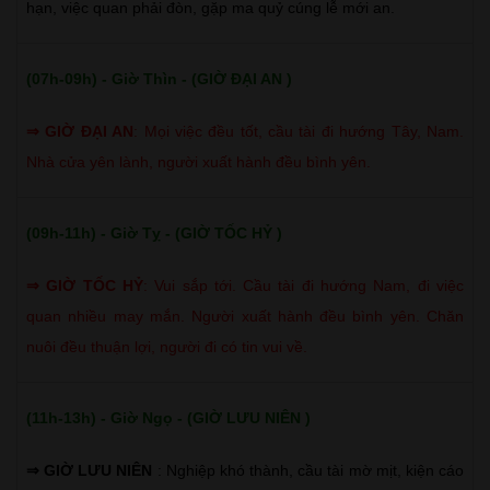
hạn, việc quan phải đòn, gặp ma quỷ cúng lễ mới an.
(07h-09h) - Giờ Thìn - (GIỜ ĐẠI AN )
⇒
GIỜ ĐẠI AN
:
Mọi việc đều tốt, cầu tài đi hướng Tây, Nam.
Nhà cửa yên lành, người xuất hành đều bình yên.
(09h-11h) - Giờ Tỵ - (GIỜ TỐC HỶ )
⇒
GIỜ TỐC HỶ
:
Vui sắp tới. Cầu tài đi hướng Nam, đi việc
quan nhiều may mắn. Người xuất hành đều bình yên. Chăn
nuôi đều thuận lợi, người đi có tin vui về.
(11h-13h) - Giờ Ngọ - (GIỜ LƯU NIÊN )
⇒ GIỜ LƯU NIÊN
: Nghiệp khó thành, cầu tài mờ mịt, kiện cáo