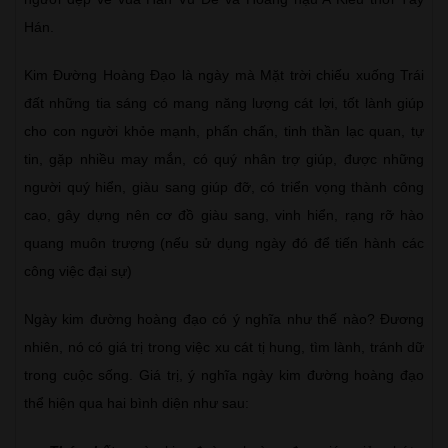
Hán.
Kim Đường Hoàng Đạo là ngày mà Mặt trời chiếu xuống Trái
đất những tia sáng có mang năng lượng cát lợi, tốt lành giúp
cho con người khỏe mạnh, phấn chấn, tinh thần lạc quan, tự
tin, gặp nhiều may mắn, có quý nhân trợ giúp, được những
người quý hiển, giàu sang giúp đỡ, có triển vọng thành công
cao, gây dựng nên cơ đồ giàu sang, vinh hiển, rạng rỡ hào
quang muôn trượng (nếu sử dụng ngày đó để tiến hành các
công việc đại sự)
Ngày kim đường hoàng đạo có ý nghĩa như thế nào? Đương
nhiên, nó có giá trị trong việc xu cát tị hung, tìm lành, tránh dữ
trong cuộc sống. Giá trị, ý nghĩa ngày kim đường hoàng đạo
thể hiện qua hai bình diện như sau: