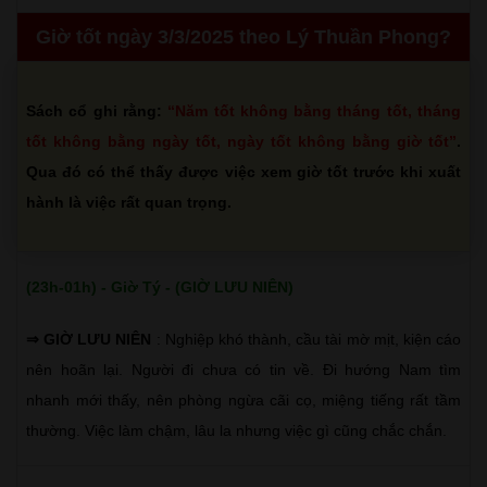
Giờ tốt ngày 3/3/2025 theo Lý Thuần Phong?
Sách cổ ghi rằng:
“Năm tốt không bằng tháng tốt, tháng
tốt không bằng ngày tốt, ngày tốt không bằng giờ tốt”
.
Qua đó có thể thấy được việc xem giờ tốt trước khi xuất
hành là việc rất quan trọng.
(23h-01h) - Giờ Tý - (GIỜ LƯU NIÊN)
⇒ GIỜ LƯU NIÊN
: Nghiệp khó thành, cầu tài mờ mịt, kiện cáo
nên hoãn lại. Người đi chưa có tin về. Đi hướng Nam tìm
nhanh mới thấy, nên phòng ngừa cãi cọ, miệng tiếng rất tầm
thường. Việc làm chậm, lâu la nhưng việc gì cũng chắc chắn.