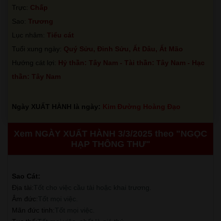
Trực:
Chấp
Sao:
Trương
Lục nhâm:
Tiểu cát
Tuổi xung ngày:
Quý Sửu, Đinh Sửu, Ất Dâu, Ất Mão
Hướng cát lợi:
Hỷ thần: Tây Nam - Tài thần: Tây Nam - Hạc
thần: Tây Nam
Ngày XUẤT HÀNH là ngày:
Kim Đường Hoàng Đạo
Xem NGÀY XUẤT HÀNH 3/3/2025 theo "NGỌC
HẠP THÔNG THƯ"
Sao Cát:
Địa tài
:
Tốt cho việc cầu tài hoặc khai trương.
Âm đức
:
Tốt mọi việc.
Mãn đức tinh
:
Tốt mọi việc.