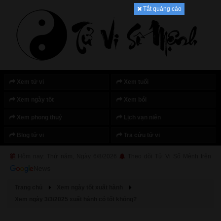
Tắt quảng cáo
Xem tử vi
Xem tuổi
Xem ngày tốt
Xem bói
Xem phong thuỷ
Lịch vạn niên
Blog tử vi
Tra cứu tử vi
Hôm nay: Thứ năm, Ngày 6/8/2026
Theo dõi Tử Vi Số Mệnh trên
Trang chủ
Xem ngày tốt xuất hành
Xem ngày 3/3/2025 xuất hành có tốt không?