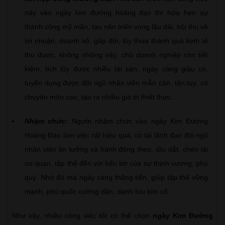
này vào ngày kim đường hoàng đạo thì hứa hẹn sự
thành công mỹ mãn, tạo nên triển vọng lâu dài, bội thu về
lợi nhuận, doanh số, gấp đôi, lũy thừa thành quả kinh tế
thu được, không những vậy, chủ doanh nghiệp còn tiết
kiệm, tích lũy được nhiều tài sản, ngày càng giàu có,
tuyển dụng được đội ngũ nhân viên mẫn cán, tận tụy, có
chuyên môn cao, tạo ra nhiều giá trị thiết thực.
Nhậm chức:
Người nhậm chức vào ngày Kim Đường
Hoàng Đạo làm việc rất hiệu quả, có tài lãnh đạo đội ngũ
nhân viên tin tưởng và hành động theo, dìu dắt, chèo lái
cơ quan, tập thể đến với bến bờ của sự thịnh vượng, phú
quý. Nhờ đó mà ngày càng thăng tiến, giúp tập thể vững
mạnh, phú quốc cường dân, danh lưu kim cổ
Như vậy, nhiều công việc tốt có thể chọn
ngày Kim Đường