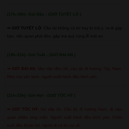
(17h-19h)- Giờ Dậu - (GIỜ TUYỆT LỘ )
⇒ GIỜ TUYỆT LỘ
: Cầu tài không có lợi hay bị trái ý, ra đi gặp
hạn, việc quan phải đòn, gặp ma quỷ cúng lễ mới an.
(19h-21h)- Giờ Tuất - (GIỜ ĐẠI AN )
⇒
GIỜ ĐẠI AN
:
Mọi việc đều tốt, cầu tài đi hướng Tây, Nam.
Nhà cửa yên lành, người xuất hành đều bình yên.
(21h-23h)- Giờ Hợi - (GIỜ TỐC HỶ )
⇒
GIỜ TỐC HỶ
:
Vui sắp tới. Cầu tài đi hướng Nam, đi việc
quan nhiều may mắn. Người xuất hành đều bình yên. Chăn
nuôi đều thuận lợi, người đi có tin vui về.