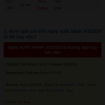
21h -
Minh
Xích
Kỷ Hợi
-
-
-
23h
đường
khẩu
2. Bình giải chi tiết ngày xuất hành 3/3/2025
là tốt hay xấu?
Ngày XUẤT HÀNH 3/3/2025 là hoàng đạo hay
hắc đạo
THÔNG TIN NGÀY XUẤT HÀNH 3/3/2025
Dương lịch: Thứ hai
, Ngày 3/3/2025
Âm lịch:
Ngày 4/2/2025 - Ngày Tân Mùi [
Hành: Thổ
] - Tháng
Kỷ Mão [
Hành: Thổ
] - Năm Ất Tỵ [
Hành: Hỏa
].
Tiết khí:
Vũ thủy