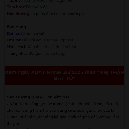
Tục thế
:
Tốt mọi việc, nhất là giá thú.
Tam hợp
:
Tốt mọi việc.
Kim đường
:
Là phúc đức tinh nên cưới gả
Sao Hung:
Đại hao
:
Xấu mọi việc.
Hoả tai
:
Xấu đối với làm nhà, lợp nhà.
Nhân cách
:
Xấu đối với giá thú khởi tạo
Trùng phục
:
Kỵ giá thú, an táng.
Xem ngày XUẤT HÀNH 3/3/2025 theo "NHỊ THẬP
BÁT TÚ"
Sao Trương (Cát) - Con vật: Nai
- Nên:
Khởi công tạo tác trăm việc tốt, tốt nhất là xây cất nhà,
che mái dựng hiên, trổ cửa dựng cửa, cưới gã, chôn cất, làm
ruộng, nuôi tằm, đặt táng kê gác, chặt cỏ phá đất, cắt áo, làm
thuỷ lợi.