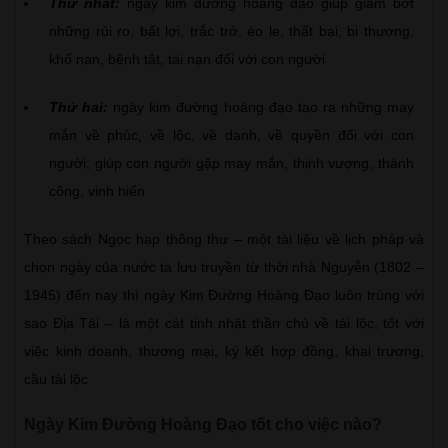
Thứ nhất:
ngày kim đường hoàng đạo giúp giảm bớt
những rủi ro, bất lợi, trắc trở, éo le, thất bại, bi thương,
khổ nạn, bệnh tật, tai nạn đối với con người
Thứ hai:
ngày kim đường hoàng đạo tạo ra những may
mắn về phúc, về lộc, về danh, về quyền đối với con
người, giúp con người gặp may mắn, thịnh vượng, thành
công, vinh hiển
Theo sách Ngọc hạp thông thư – một tài liệu về lịch pháp và
chọn ngày của nước ta lưu truyền từ thời nhà Nguyễn (1802 –
1945) đến nay thì ngày Kim Đường Hoàng Đạo luôn trùng với
sao Địa Tài – là một cát tinh nhật thần chủ về tài lộc, tốt với
việc kinh doanh, thương mại, ký kết hợp đồng, khai trương,
cầu tài lộc
Ngày Kim Đường Hoàng Đạo tốt cho việc nào?