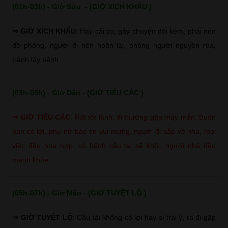
(01h-03h) - Giờ Sửu - (GIỜ XÍCH KHẨU )
⇒ GIỜ XÍCH KHẨU
: Hay cãi cọ, gây chuyện đói kém, phải nên
đề phòng, người đi nên hoãn lại, phòng người nguyền rủa,
tránh lây bệnh.
(03h-05h) - Giờ Dần - (GIỜ TIỂU CÁC )
⇒
GIỜ TIỂU CÁC
:
Rất tốt lành, đi thường gặp may mắn. Buôn
bán có lời, phụ nữ báo tin vui mừng, người đi sắp về nhà, mọi
việc đều hòa hợp, có bệnh cầu tài sẽ khỏi, người nhà đều
mạnh khỏe.
(05h-07h) - Giờ Mão - (GIỜ TUYỆT LỘ )
⇒ GIỜ TUYỆT LỘ
: Cầu tài không có lợi hay bị trái ý, ra đi gặp