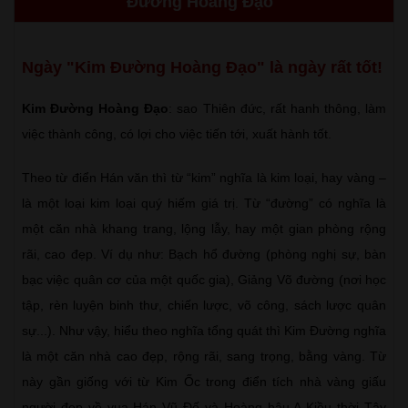
Đường Hoàng Đạo"
Ngày "Kim Đường Hoàng Đạo" là ngày rất tốt!
Kim Đường Hoàng Đạo
: sao Thiên đức, rất hanh thông, làm
việc thành công, có lợi cho việc tiến tới, xuất hành tốt.
Theo từ điển Hán văn thì từ “kim” nghĩa là kim loại, hay vàng –
là một loại kim loại quý hiếm giá trị. Từ “đường” có nghĩa là
một căn nhà khang trang, lộng lẫy, hay một gian phòng rộng
rãi, cao đẹp. Ví dụ như: Bạch hổ đường (phòng nghị sự, bàn
bạc việc quân cơ của một quốc gia), Giảng Võ đường (nơi học
tập, rèn luyện binh thư, chiến lược, võ công, sách lược quân
sự...). Như vậy, hiểu theo nghĩa tổng quát thì Kim Đường nghĩa
là một căn nhà cao đẹp, rộng rãi, sang trọng, bằng vàng. Từ
này gần giống với từ Kim Ốc trong điển tích nhà vàng giấu
người đẹp về vua Hán Vũ Đế và Hoàng hậu A Kiều thời Tây