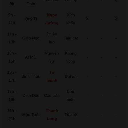
9h
Thìn
9h -
Ngọc
Xích
Quý Tị
X
-
X
11h
đường
khẩu
11h -
Thiên
Giáp Ngọ
Tiểu cát
-
-
-
13h
lao
13h -
Nguyên
Không
Ất Mùi
-
-
-
15h
vũ
vong
15h -
Tư
Bính Thân
Đại an
-
-
-
17h
mệnh
17h -
Lưu
Đinh Dậu
Câu trần
-
-
-
19h
niên
19h -
Thanh
Mậu Tuất
Tốc hỷ
-
-
-
21h
Long