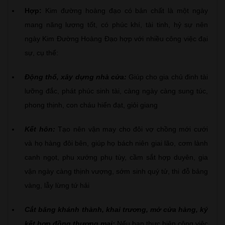
Hợp:
Kim đường hoàng đạo có bản chất là một ngày
mang năng lượng tốt, có phúc khí, tài tinh, hỷ sự nên
ngày Kim Đường Hoàng Đạo hợp với nhiều công việc đại
sự, cụ thể:
Động thổ, xây dựng nhà cửa:
Giúp cho gia chủ đinh tài
lưỡng đắc, phát phúc sinh tài, càng ngày càng sung túc,
phong thịnh, con cháu hiển đạt, giỏi giang
Kết hôn:
Tạo nên vận may cho đôi vợ chồng mới cưới
và họ hàng đôi bên, giúp họ bách niên giai lão, cơm lành
canh ngọt, phu xướng phụ tùy, cầm sắt hợp duyên, gia
vận ngày càng thịnh vượng, sớm sinh quý tử, thi đỗ bảng
vàng, lẫy lừng tứ hải
Cắt băng khánh thành, khai trương, mở cửa hàng, ký
kết hợp đồng thương mại:
Nếu bạn thực hiện công việc