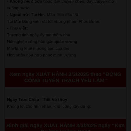
- Không nên:
Sửa hoặc làm thuyền chèo, đẩy thuyền mới
xuống nước.
- Ngoài trừ:
Tại Hợi, Mão, Mùi đều tốt.
Tại Mùi Đăng viên rất tốt nhưng phạm Phục Đoạn.
- Thơ viết:
Trương tinh ngày ấy tạo thêm nhà.
Nối nghiệp công hầu gần quân vương.
Mai táng khai mương tiền của đến.
Hôn nhân hòa hợp phúc minh trường
Xem ngày XUẤT HÀNH 3/3/2025 theo "ĐỔNG
CÔNG TUYỂN TRẠCH YẾU LÃM"
Ngày Trưc Chấp - Tiết Vũ thủy
Không lợi cho hôn nhân, khởi công xây dựng.
Bình giải ngày XUẤT HÀNH 3/3/2025 ngày "Kim