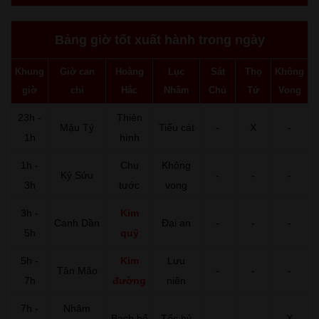
Bảng giờ tốt xuất hành trong ngày
Khung
Giờ can
Hoàng
Lục
Sát
Thọ
Không
giờ
chi
Hắc
Nhâm
Chủ
Tử
Vong
23h -
Thiên
Mậu Tý
Tiểu cát
-
X
-
1h
hình
1h -
Chu
Không
Kỷ Sửu
-
-
-
3h
tước
vong
3h -
Kim
Canh Dần
Đại an
-
-
-
5h
quỹ
5h -
Kim
Lưu
Tân Mão
-
-
-
7h
đường
niên
7h -
Nhâm
Bạch hổ
Tốc hỷ
-
-
X