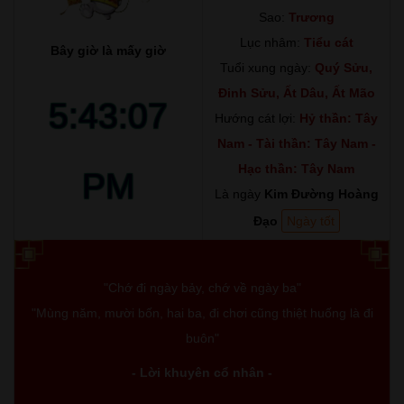
Sao:
Trương
Lục nhâm:
Tiểu cát
Bây giờ là mấy giờ
Tuổi xung ngày:
Quý Sửu,
Đinh Sửu, Ất Dâu, Ất Mão
5:43:08
Hướng cát lợi:
Hỷ thần: Tây
Nam - Tài thần: Tây Nam -
Hạc thần: Tây Nam
PM
Là ngày
Kim Đường Hoàng
Đạo
Ngày tốt
"Chớ đi ngày bảy, chớ về ngày ba"
"Mùng năm, mười bốn, hai ba, đi chơi cũng thiệt huống là đi
buôn"
- Lời khuyên cổ nhân -