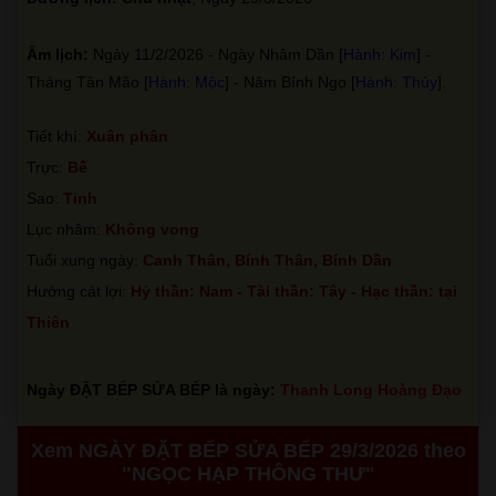
Âm lịch:
Ngày 11/2/2026 - Ngày Nhâm Dần [
Hành: Kim
] -
Tháng Tân Mão [
Hành: Mộc
] - Năm Bính Ngọ [
Hành: Thủy
].
Tiết khí:
Xuân phân
Trực:
Bế
Sao:
Tinh
Lục nhâm:
Không vong
Tuổi xung ngày:
Canh Thân, Bính Thân, Bính Dần
Hướng cát lợi:
Hỷ thần: Nam - Tài thần: Tây - Hạc thần: tại
Thiên
Ngày ĐẶT BẾP SỬA BẾP là ngày:
Thanh Long Hoàng Đạo
Xem NGÀY ĐẶT BẾP SỬA BẾP 29/3/2026 theo
"NGỌC HẠP THÔNG THƯ"