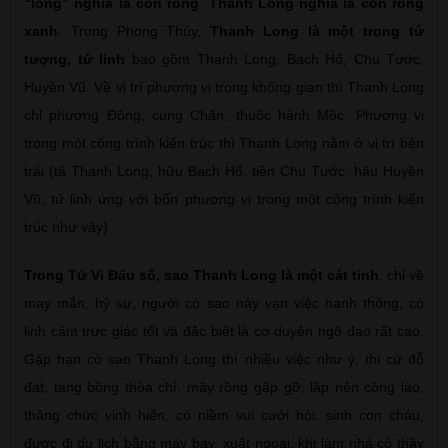
“long” nghĩa là con rồng
.
Thanh Long nghĩa là con rồng
xanh
. Trong Phong Thủy,
Thanh Long là một trong tứ
tượng, tứ linh
bao gồm Thanh Long, Bạch Hổ, Chu Tước,
Huyền Vũ. Về vị trí phương vị trong không gian thì Thanh Long
chỉ phương Đông, cung Chấn, thuộc hành Mộc. Phương vị
trong một công trình kiến trúc thì Thanh Long nằm ở vị trí bên
trái (tả Thanh Long, hữu Bạch Hổ, tiền Chu Tước, hậu Huyền
Vũ, tứ linh ứng với bốn phương vị trong một công trình kiến
trúc như vậy)
Trong Tử Vi Đẩu số, sao Thanh Long là một cát tinh
, chỉ về
may mắn, hỷ sự, người có sao này vạn việc hanh thông, có
linh cảm trực giác tốt và đặc biệt là cơ duyên ngộ đạo rất cao.
Gặp hạn có sao Thanh Long thì nhiều việc như ý, thi cử đỗ
đạt, tang bồng thỏa chí, mây rồng gặp gỡ, lập nên công lao,
thăng chức vinh hiển, có niềm vui cưới hỏi, sinh con cháu,
được đi du lịch bằng máy bay, xuất ngoại, khi làm nhà có thầy