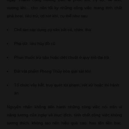
vượng khí... cho nên tối kỵ những công việc mang tính chất
phá hoại, tiêu trừ, có sát khí, cụ thể như sau:
Chế tạo các dụng cụ săn bắt cá, chim, thú
Phá dỡ, tiêu hủy đồ cũ
Phun thuốc trừ sâu hoặc diệt chuột ở quy mô đại trà
Đặt vật phẩm Phong Thủy hóa giải sát khí
Tổ chức vây bắt, truy quét tội phạm, xét xử hoặc thi hành
án
Nguyên nhân không tiến hành những công việc nói trên vì
năng lượng của ngày và mục đích, tính chất công việc không
tương thích, không tạo nên hiệu quả cao, hao tốn tiền bạc,