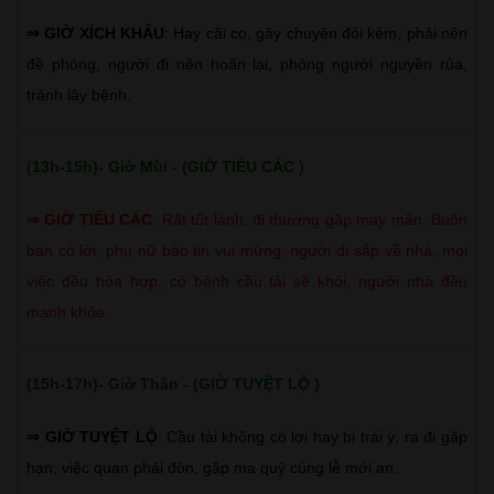
⇒ GIỜ XÍCH KHẨU
: Hay cãi cọ, gây chuyện đói kém, phải nên
đề phòng, người đi nên hoãn lại, phòng người nguyền rủa,
tránh lây bệnh.
(13h-15h)- Giờ Mùi - (GIỜ TIỂU CÁC )
⇒
GIỜ TIỂU CÁC
:
Rất tốt lành, đi thường gặp may mắn. Buôn
bán có lời, phụ nữ báo tin vui mừng, người đi sắp về nhà, mọi
việc đều hòa hợp, có bệnh cầu tài sẽ khỏi, người nhà đều
mạnh khỏe.
(15h-17h)- Giờ Thân - (GIỜ TUYỆT LỘ )
⇒ GIỜ TUYỆT LỘ
: Cầu tài không có lợi hay bị trái ý, ra đi gặp
hạn, việc quan phải đòn, gặp ma quỷ cúng lễ mới an.