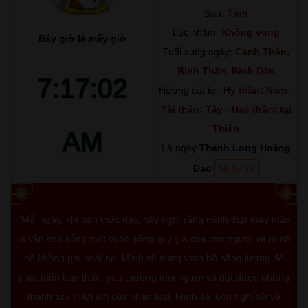
Sao:
Tinh
Lục nhâm:
Không vong
Bây giờ là mấy giờ
Tuổi xung ngày:
Canh Thân,
Bính Thân, Bính Dần
7:17:03
Hướng cát lợi:
Hỷ thần: Nam -
Tài thần: Tây - Hạc thần: tại
Thiên
AM
Là ngày
Thanh Long Hoàng
Đạo
Ngày tốt
"Mỗi ngày, khi bạn thức dậy, hãy nghĩ rằng mình thật may mắn
vì vẫn còn sống một cuộc sống quý giá của con người và mình
sẽ không phí hoài nó. Mình sẽ dùng toàn bộ năng lượng để
phát triển bản thân, yêu thương mọi người và đạt được những
thành tựu vì lợi ích của nhân loại. Mình sẽ luôn nghĩ tốt về