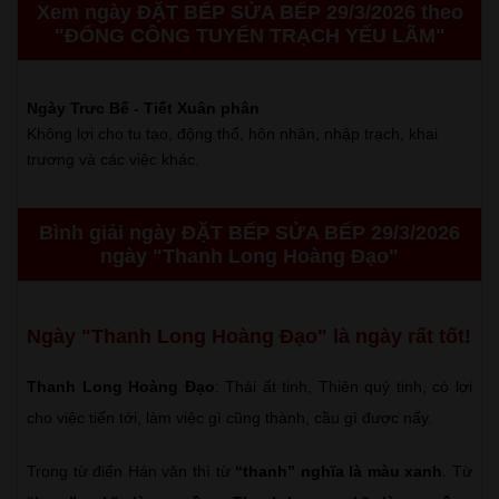
Xem ngày ĐẶT BẾP SỬA BẾP 29/3/2026 theo
"ĐỔNG CÔNG TUYỂN TRẠCH YẾU LÃM"
Ngày Trưc Bế - Tiết Xuân phân
Không lợi cho tu tạo, động thổ, hôn nhân, nhập trạch, khai
trương và các việc khác.
Bình giải ngày ĐẶT BẾP SỬA BẾP 29/3/2026
ngày "Thanh Long Hoàng Đạo"
Ngày "Thanh Long Hoàng Đạo" là ngày rất tốt!
Thanh Long Hoàng Đạo
: Thái ất tinh, Thiên quý tinh, có lợi
cho việc tiến tới, làm việc gì cũng thành, cầu gì được nấy.
Trong từ điển Hán văn thì từ
“thanh” nghĩa là màu xanh
. Từ