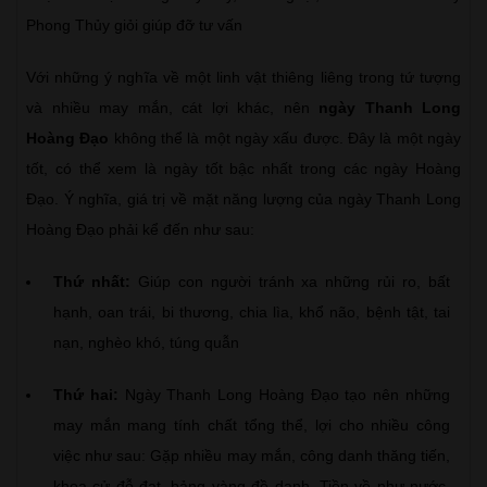
Phong Thủy giỏi giúp đỡ tư vấn
Với những ý nghĩa về một linh vật thiêng liêng trong tứ tượng
và nhiều may mắn, cát lợi khác, nên
ngày Thanh Long
Hoàng Đạo
không thể là một ngày xấu được. Đây là một ngày
tốt, có thể xem là ngày tốt bậc nhất trong các ngày Hoàng
Đạo. Ý nghĩa, giá trị về mặt năng lượng của ngày Thanh Long
Hoàng Đạo phải kể đến như sau:
Thứ nhất:
Giúp con người tránh xa những rủi ro, bất
hạnh, oan trái, bi thương, chia lìa, khổ não, bệnh tật, tai
nạn, nghèo khó, túng quẫn
Thứ hai:
Ngày Thanh Long Hoàng Đạo tạo nên những
may mắn mang tính chất tổng thể, lợi cho nhiều công
việc như sau: Gặp nhiều may mắn, công danh thăng tiến,
khoa cử đỗ đạt, bảng vàng đề danh. Tiền về như nước,