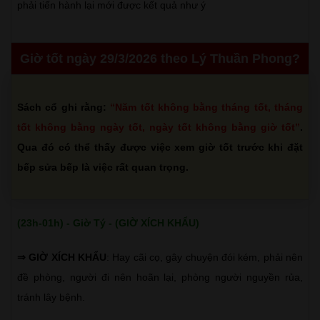
phải tiến hành lại mới được kết quả như ý
Giờ tốt ngày 29/3/2026 theo Lý Thuần Phong?
Sách cổ ghi rằng:
“Năm tốt không bằng tháng tốt, tháng
tốt không bằng ngày tốt, ngày tốt không bằng giờ tốt”
.
Qua đó có thể thấy được việc xem giờ tốt trước khi đặt
bếp sửa bếp là việc rất quan trọng.
(23h-01h) - Giờ Tý - (GIỜ XÍCH KHẨU)
⇒ GIỜ XÍCH KHẨU
: Hay cãi cọ, gây chuyện đói kém, phải nên
đề phòng, người đi nên hoãn lại, phòng người nguyền rủa,
tránh lây bệnh.