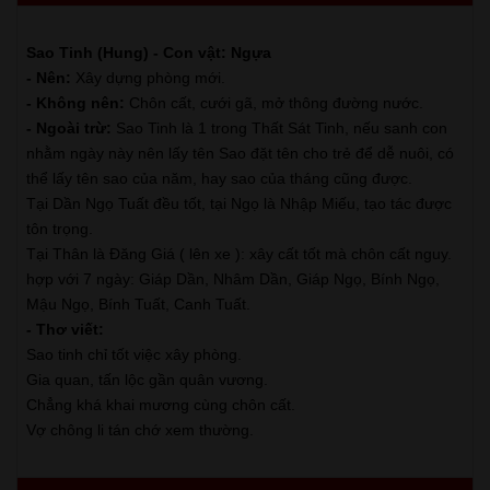
Sao Tinh (Hung) - Con vật: Ngựa
- Nên:
Xây dựng phòng mới.
- Không nên:
Chôn cất, cưới gã, mở thông đường nước.
- Ngoài trừ:
Sao Tinh là 1 trong Thất Sát Tinh, nếu sanh con
nhằm ngày này nên lấy tên Sao đặt tên cho trẻ để dễ nuôi, có
thể lấy tên sao của năm, hay sao của tháng cũng được.
Tại Dần Ngọ Tuất đều tốt, tại Ngọ là Nhập Miếu, tạo tác được
tôn trọng.
Tại Thân là Đăng Giá ( lên xe ): xây cất tốt mà chôn cất nguy.
hợp với 7 ngày: Giáp Dần, Nhâm Dần, Giáp Ngọ, Bính Ngọ,
Mậu Ngọ, Bính Tuất, Canh Tuất.
- Thơ viết:
Sao tinh chỉ tốt việc xây phòng.
Gia quan, tấn lộc gần quân vương.
Chẳng khá khai mương cùng chôn cất.
Vợ chông li tán chớ xem thường.