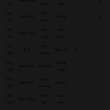
Nhâm Dần
-
-
X
5h
hình
niên
5h -
Chu
Quý Mão
Tốc hỷ
-
-
X
7h
tước
7h -
Kim
Xích
Giáp Thìn
-
-
-
9h
quỹ
khẩu
9h -
Kim
Ất Tị
Tiểu cát
X
-
-
11h
đường
11h -
Không
Bính Ngọ
Bạch hổ
-
-
-
13h
vong
13h -
Ngọc
Đinh Mùi
Đại an
-
-
-
15h
đường
15h -
Thiên
Lưu
Mậu Thân
-
-
-
17h
lao
niên