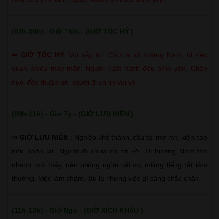
(07h-09h) - Giờ Thìn - (GIỜ TỐC HỶ )
⇒
GIỜ TỐC HỶ
:
Vui sắp tới. Cầu tài đi hướng Nam, đi việc
quan nhiều may mắn. Người xuất hành đều bình yên. Chăn
nuôi đều thuận lợi, người đi có tin vui về.
(09h-11h) - Giờ Tỵ - (GIỜ LƯU NIÊN )
⇒ GIỜ LƯU NIÊN
: Nghiệp khó thành, cầu tài mờ mịt, kiện cáo
nên hoãn lại. Người đi chưa có tin về. Đi hướng Nam tìm
nhanh mới thấy, nên phòng ngừa cãi cọ, miệng tiếng rất tầm
thường. Việc làm chậm, lâu la nhưng việc gì cũng chắc chắn.
(11h-13h) - Giờ Ngọ - (GIỜ XÍCH KHẨU )