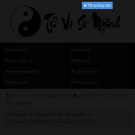
Tắt quảng cáo
Xem tử vi
Xem tuổi
Xem ngày tốt
Xem bói
Xem phong thuỷ
Lịch vạn niên
Blog tử vi
Tra cứu tử vi
Hôm nay: Chủ nhật, Ngày 9/8/2026
Theo dõi Tử Vi Số Mệnh trên
Trang chủ
Xem ngày tốt đặt bếp sửa bếp
Xem ngày 29/3/2026 đặt bếp sửa bếp có tốt không?