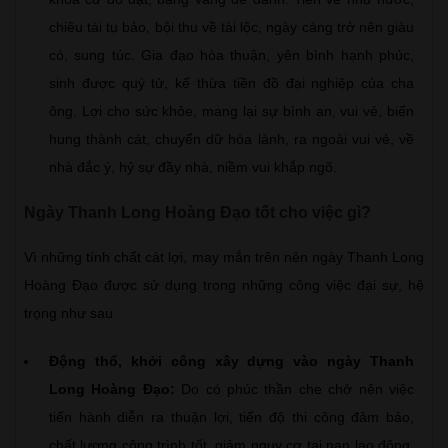
chiêu tài tụ bảo, bội thu về tài lộc, ngày càng trở nên giàu
có, sung túc. Gia đạo hòa thuận, yên bình hạnh phúc,
sinh được quý tử, kế thừa tiền đồ đại nghiệp của cha
ông. Lợi cho sức khỏe, mang lại sự bình an, vui vẻ, biến
hung thành cát, chuyển dữ hóa lành, ra ngoài vui vẻ, về
nhà đắc ý, hỷ sự đầy nhà, niềm vui khắp ngõ.
Ngày Thanh Long Hoàng Đạo tốt cho việc gì?
Vì những tính chất cát lợi, may mắn trên nên ngày Thanh Long
Hoàng Đạo được sử dụng trong những công việc đại sự, hệ
trọng như sau
Động thổ, khởi công xây dựng vào ngày Thanh
Long Hoàng Đạo:
Do có phúc thần che chở nên việc
tiến hành diễn ra thuận lợi, tiến độ thi công đảm bảo,
chất lượng công trình tốt, giảm nguy cơ tai nạn lao động,