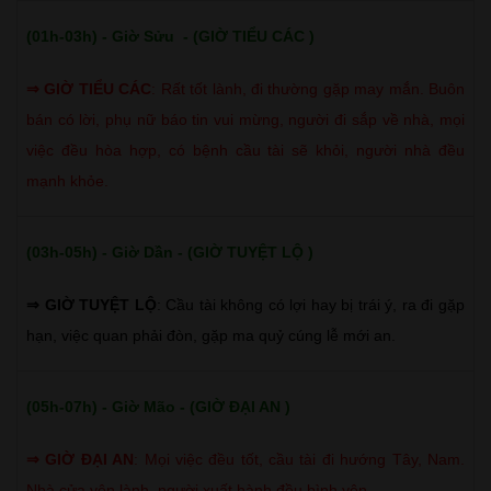
(01h-03h) - Giờ Sửu - (GIỜ TIỂU CÁC )
⇒
GIỜ TIỂU CÁC
:
Rất tốt lành, đi thường gặp may mắn. Buôn
bán có lời, phụ nữ báo tin vui mừng, người đi sắp về nhà, mọi
việc đều hòa hợp, có bệnh cầu tài sẽ khỏi, người nhà đều
mạnh khỏe.
(03h-05h) - Giờ Dần - (GIỜ TUYỆT LỘ )
⇒ GIỜ TUYỆT LỘ
: Cầu tài không có lợi hay bị trái ý, ra đi gặp
hạn, việc quan phải đòn, gặp ma quỷ cúng lễ mới an.
(05h-07h) - Giờ Mão - (GIỜ ĐẠI AN )
⇒
GIỜ ĐẠI AN
:
Mọi việc đều tốt, cầu tài đi hướng Tây, Nam.
Nhà cửa yên lành, người xuất hành đều bình yên.