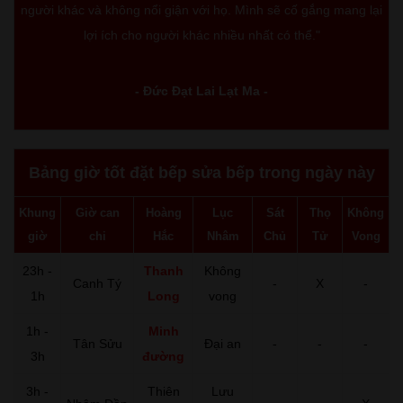
người khác và không nổi giận với họ. Mình sẽ cố gắng mang lại
lợi ích cho người khác nhiều nhất có thể."
- Đức Đạt Lai Lạt Ma -
Bảng giờ tốt đặt bếp sửa bếp trong ngày này
Khung
Giờ can
Hoàng
Lục
Sát
Thọ
Không
giờ
chi
Hắc
Nhâm
Chủ
Tử
Vong
23h -
Thanh
Không
Canh Tý
-
X
-
1h
Long
vong
1h -
Minh
Tân Sửu
Đại an
-
-
-
3h
đường
3h -
Thiên
Lưu