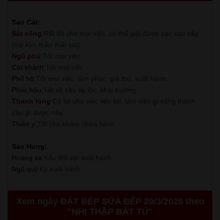
Sao Cát:
Sát cống
:
Rất tốt cho mọi việc, có thể giải được các sao xấu
(trừ Kim thần thất sát).
Ngũ phú
:
Tốt mọi việc.
Cát khánh
:
Tốt mọi việc.
Phổ hộ
:
Tốt mọi việc, làm phúc, giá thú, xuất hành.
Phúc hậu
:
Tốt về cầu tài lộc, khai trương.
Thanh long
:
Có lợi cho việc tiến tới, làm việc gì cũng thành,
cầu gì được nấy.
Thiên y
:
Tốt cho khám chữa bệnh
Sao Hung:
Hoàng sa
:
Xấu đối với xuất hành.
Ngũ quỷ
:
Kỵ xuất hành.
Xem ngày ĐẶT BẾP SỬA BẾP 29/3/2026 theo
"NHỊ THẬP BÁT TÚ"