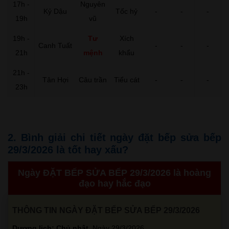
17h -
Nguyên
Kỷ Dậu
Tốc hỷ
-
-
-
19h
vũ
19h -
Tư
Xích
Canh Tuất
-
-
-
21h
mệnh
khẩu
21h -
Tân Hợi
Câu trần
Tiểu cát
-
-
-
23h
2. Bình giải chi tiết ngày đặt bếp sửa bếp
29/3/2026 là tốt hay xấu?
Ngày ĐẶT BẾP SỬA BẾP 29/3/2026 là hoàng
đạo hay hắc đạo
THÔNG TIN NGÀY ĐẶT BẾP SỬA BẾP 29/3/2026
Dương lịch: Chủ nhật
, Ngày 29/3/2026