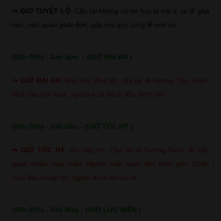
⇒ GIỜ TUYỆT LỘ
: Cầu tài không có lợi hay bị trái ý, ra đi gặp
hạn, việc quan phải đòn, gặp ma quỷ cúng lễ mới an.
(01h-03h) - Giờ Sửu - (GIỜ ĐẠI AN )
⇒
GIỜ ĐẠI AN
:
Mọi việc đều tốt, cầu tài đi hướng Tây, Nam.
Nhà cửa yên lành, người xuất hành đều bình yên.
(03h-05h) - Giờ Dần - (GIỜ TỐC HỶ )
⇒
GIỜ TỐC HỶ
:
Vui sắp tới. Cầu tài đi hướng Nam, đi việc
quan nhiều may mắn. Người xuất hành đều bình yên. Chăn
nuôi đều thuận lợi, người đi có tin vui về.
(05h-07h) - Giờ Mão - (GIỜ LƯU NIÊN )