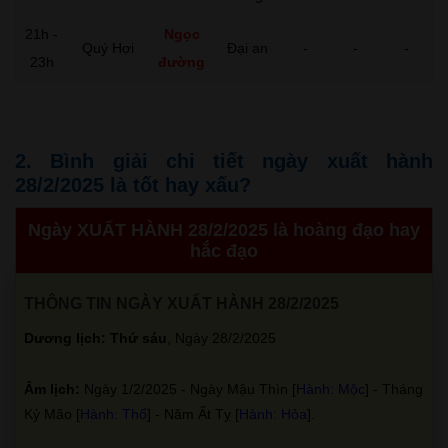
21h -
Ngọc
Quý Hợi
Đại an
-
-
-
23h
đường
2. Bình giải chi tiết ngày xuất hành
28/2/2025 là tốt hay xấu?
Ngày XUẤT HÀNH 28/2/2025 là hoàng đạo hay
hắc đạo
THÔNG TIN NGÀY XUẤT HÀNH 28/2/2025
Dương lịch: Thứ sáu
, Ngày 28/2/2025
Âm lịch:
Ngày 1/2/2025 - Ngày Mậu Thìn [
Hành: Mộc
] - Tháng
Kỷ Mão [
Hành: Thổ
] - Năm Ất Tỵ [
Hành: Hỏa
].