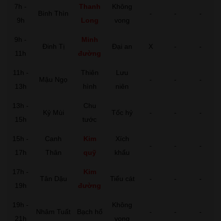
7h -
Thanh
Không
Bính Thìn
-
-
-
9h
Long
vong
9h -
Minh
Đinh Tị
Đại an
X
-
-
11h
đường
11h -
Thiên
Lưu
Mậu Ngọ
-
-
-
13h
hình
niên
13h -
Chu
Kỷ Mùi
Tốc hỷ
-
-
-
15h
tước
15h -
Canh
Kim
Xích
-
-
-
17h
Thân
quỹ
khẩu
17h -
Kim
Tân Dậu
Tiểu cát
-
-
-
19h
đường
19h -
Không
Nhâm Tuất
Bạch hổ
-
-
-
21h
vong