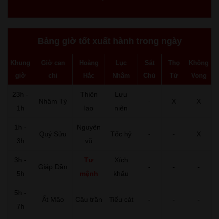
Bảng giờ tốt xuất hành trong ngày
Khung
Giờ can
Hoàng
Lục
Sát
Thọ
Không
giờ
chi
Hắc
Nhâm
Chủ
Tử
Vong
23h -
Thiên
Lưu
Nhâm Tý
-
X
X
1h
lao
niên
1h -
Nguyên
Quý Sửu
Tốc hỷ
-
-
X
3h
vũ
3h -
Tư
Xích
Giáp Dần
-
-
-
5h
mệnh
khẩu
5h -
Ất Mão
Câu trần
Tiểu cát
-
-
-
7h