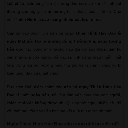
luật pháp, kiện tụng còn là tượng dao cưa, vũ khí có tính sát
thương cao, nguy cơ bị thương tích, phẫu thuật, mổ xẻ. Cho
nên
Thiên Hình là sao mang nhiều bất lợi, rủi ro.
Căn cứ vào phân tích trên thì ngày
Thiên Hình Hắc Đạo là
ngày Mặt trời tạo ra những dòng trường khí, năng lượng
tiêu cực
, tác động ảnh hưởng xấu đối với sức khỏe, tâm lý,
vận may của con người, dễ xảy ra tình trạng mâu thuẫn, bất
hòa trong nội bộ, vướng mắc thủ tục hành chính pháp lý, bị
kiện tụng, dây dưa luật pháp.
Dựa trên khái niệm chính xác trên thì
ngày Thiên Hình Hắc
Đạo là một ngày xấu
, nó làm iảm vận may của con người,
khiến mọi việc không được như ý, gặp trở ngại, phiền hà, đổ
vỡ, thất bại, tốn hao tiền bạc mà kết quả thu được rất thấp
Ngày Thiên Hình Hắc Đạo xấu trong những việc gì?