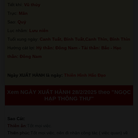
Tiết khí:
Vũ thủy
Trực:
Mãn
Sao:
Quỷ
Lục nhâm:
Lưu niên
Tuổi xung ngày:
Canh Tuất, Bính Tuất,Canh Thìn, Bính Thìn
Hướng cát lợi:
Hỷ thần: Đông Nam - Tài thần: Bắc - Hạc
thần: Đông Nam
Ngày XUẤT HÀNH là ngày:
Thiên Hình Hắc Đạo
Xem NGÀY XUẤT HÀNH 28/2/2025 theo "NGỌC
HẠP THÔNG THƯ"
Sao Cát:
Thiên ân
:
Tốt mọi việc.
Thiên phúc
:
Tốt mọi việc, nên đi nhận công tác ( việc quan) về