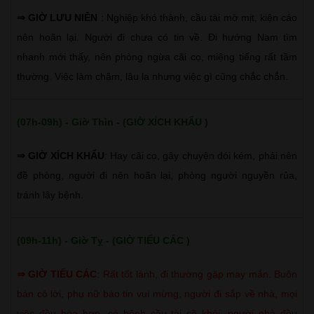
⇒ GIỜ LƯU NIÊN
: Nghiệp khó thành, cầu tài mờ mịt, kiện cáo
nên hoãn lại. Người đi chưa có tin về. Đi hướng Nam tìm
nhanh mới thấy, nên phòng ngừa cãi cọ, miệng tiếng rất tầm
thường. Việc làm chậm, lâu la nhưng việc gì cũng chắc chắn.
(07h-09h) - Giờ Thìn - (GIỜ XÍCH KHẨU )
⇒ GIỜ XÍCH KHẨU
: Hay cãi cọ, gây chuyện đói kém, phải nên
đề phòng, người đi nên hoãn lại, phòng người nguyền rủa,
tránh lây bệnh.
(09h-11h) - Giờ Tỵ - (GIỜ TIỂU CÁC )
⇒
GIỜ TIỂU CÁC
:
Rất tốt lành, đi thường gặp may mắn. Buôn
bán có lời, phụ nữ báo tin vui mừng, người đi sắp về nhà, mọi
việc đều hòa hợp, có bệnh cầu tài sẽ khỏi, người nhà đều