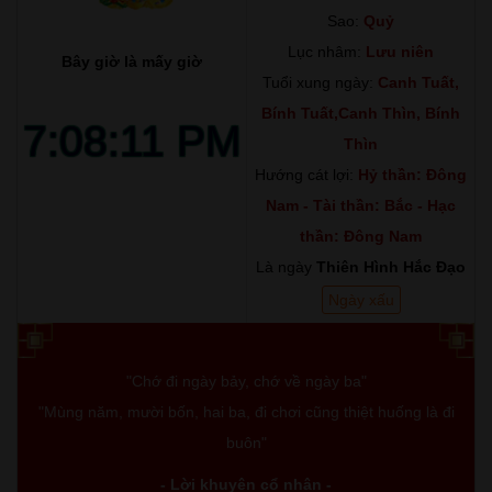
Sao:
Quỷ
Lục nhâm:
Lưu niên
Bây giờ là mấy giờ
Tuổi xung ngày:
Canh Tuất,
Bính Tuất,Canh Thìn, Bính
7:08:12
Thìn
Hướng cát lợi:
Hỷ thần: Đông
Nam - Tài thần: Bắc - Hạc
PM
thần: Đông Nam
Là ngày
Thiên Hình Hắc Đạo
Ngày xấu
"Chớ đi ngày bảy, chớ về ngày ba"
"Mùng năm, mười bốn, hai ba, đi chơi cũng thiệt huống là đi
buôn"
- Lời khuyên cổ nhân -