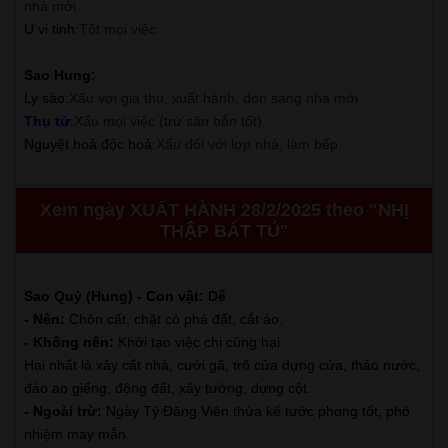
nhà mới.
U vi tinh
:
Tốt mọi việc.
Sao Hung:
Ly sào
:
Xấu với giá thú, xuất hành, dọn sang nhà mới
Thụ tử
:
Xấu mọi việc (trừ săn bắn tốt).
Nguyệt hoả độc hoả
:
Xấu đối với lợp nhà, làm bếp.
Xem ngày XUẤT HÀNH 28/2/2025 theo "NHỊ
THẬP BÁT TÚ"
Sao Quỷ (Hung) - Con vật: Dê
- Nên:
Chôn cất, chặt cỏ phá đất, cắt áo.
- Không nên:
Khởi tạo việc chi cũng hại.
Hại nhất là xây cất nhà, cưới gã, trổ cửa dựng cửa, tháo nước,
đào ao giếng, động đất, xây tường, dựng cột.
- Ngoài trừ:
Ngày Tý Đăng Viên thừa kế tước phong tốt, phó
nhiệm may mắn.