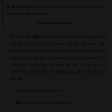
Tử Vi số Mệnh
chuyên trang tử vi phong thuỷ cải biến vận
hạn chuyên sâu hiệu quả!
- Tuvisomenh.com.vn -
Tử Vi Số Mệnh
(tuvisomenh.com.vn) là trang web tra
cứu Tử Vi – Phong Thủy hàng đầu tại Việt Nam. Các
chuyên gia chúng tôi sử dụng những phương pháp nghiên
cứu khoa học dự báo của phương Đông và phương Tây,
học thuyết âm dương ngũ hành kết hợp với bát quái và
chiêm tinh học để đem tới những biện giải chính xác cho
độc giả.
https://tuvisomenh.com.vn
tuvisomenh.com.vn@gmail.com