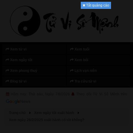
Tắt quảng cáo
Xem tử vi
Xem tuổi
Xem ngày tốt
Xem bói
Xem phong thuỷ
Lịch vạn niên
Blog tử vi
Tra cứu tử vi
Hôm nay: Thứ sáu, Ngày 7/8/2026
Theo dõi Tử Vi Số Mệnh trên
Trang chủ
Xem ngày tốt xuất hành
Xem ngày 28/2/2025 xuất hành có tốt không?