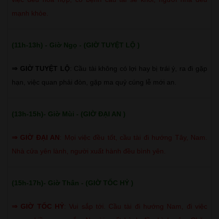
mạnh khỏe.
(11h-13h) - Giờ Ngọ - (GIỜ TUYỆT LỘ )
⇒ GIỜ TUYỆT LỘ
: Cầu tài không có lợi hay bị trái ý, ra đi gặp
hạn, việc quan phải đòn, gặp ma quỷ cúng lễ mới an.
(13h-15h)- Giờ Mùi - (GIỜ ĐẠI AN )
⇒
GIỜ ĐẠI AN
:
Mọi việc đều tốt, cầu tài đi hướng Tây, Nam.
Nhà cửa yên lành, người xuất hành đều bình yên.
(15h-17h)- Giờ Thân - (GIỜ TỐC HỶ )
⇒
GIỜ TỐC HỶ
:
Vui sắp tới. Cầu tài đi hướng Nam, đi việc