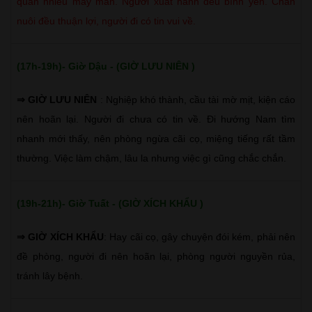
quan nhiều may mắn. Người xuất hành đều bình yên. Chăn
nuôi đều thuận lợi, người đi có tin vui về.
(17h-19h)- Giờ Dậu - (GIỜ LƯU NIÊN )
⇒ GIỜ LƯU NIÊN
: Nghiệp khó thành, cầu tài mờ mịt, kiện cáo
nên hoãn lại. Người đi chưa có tin về. Đi hướng Nam tìm
nhanh mới thấy, nên phòng ngừa cãi cọ, miệng tiếng rất tầm
thường. Việc làm chậm, lâu la nhưng việc gì cũng chắc chắn.
(19h-21h)- Giờ Tuất - (GIỜ XÍCH KHẨU )
⇒ GIỜ XÍCH KHẨU
: Hay cãi cọ, gây chuyện đói kém, phải nên
đề phòng, người đi nên hoãn lại, phòng người nguyền rủa,
tránh lây bệnh.