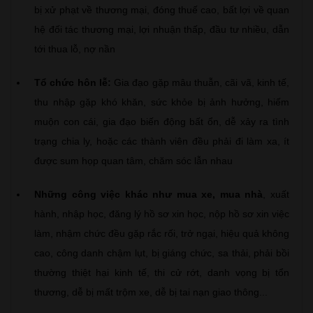
bị xử phạt về thương mại, đóng thuế cao, bất lợi về quan
hệ đối tác thương mại, lợi nhuận thấp, đầu tư nhiều, dẫn
tới thua lỗ, nợ nần
Tổ chức hôn lễ:
Gia đạo gặp mâu thuẫn, cãi vã, kinh tế,
thu nhập gặp khó khăn, sức khỏe bị ảnh hưởng, hiếm
muộn con cái, gia đạo biến động bất ổn, dễ xảy ra tình
trạng chia ly, hoặc các thành viên đều phải đi làm xa, ít
được sum họp quan tâm, chăm sóc lẫn nhau
Những công việc khác như mua xe, mua nhà
, xuất
hành, nhập học, đăng lý hồ sơ xin học, nộp hồ sơ xin việc
làm, nhậm chức đều gặp rắc rối, trở ngại, hiệu quả không
cao, công danh chậm lụt, bị giáng chức, sa thải, phải bồi
thường thiệt hại kinh tế, thi cử rớt, danh vọng bị tổn
thương, dễ bị mất trộm xe, dễ bị tai nạn giao thông...