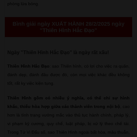
phòng lửa bỏng.
Bình giải ngày XUẤT HÀNH 28/2/2025 ngày
"Thiên Hình Hắc Đạo"
Ngày "Thiên Hình Hắc Đạo" là ngày rất xấu!
Thiên Hình Hắc Đạo
: sao Thiên hình, có lợi cho việc ra quân,
đánh dẹp, đánh đâu được đó, còn mọi việc khác đều không
tốt, rất kỵ việc kiện tụng.
Thiên Hình gồm có nhiều ý nghĩa, có thể chỉ sự hình
khắc, thiếu hòa hợp giữa các thành viên trong nội bộ
, cao
hơn là tình trạng vướng mắc vào thủ tục hành chính, pháp lý,
vi phạm kỷ cương, quy chế, luật pháp, bị xử lý theo chế tài.
Trong Tử Vi Đẩu số, sao Thiên Hình ngoài bất hòa, mâu thuẫn,