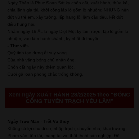
Ngày Thân là Phục Đoạn Sát kỵ chôn cất, xuất hành, thừa kế,
chia lãnh gia tài, khởi công lập lò gốm lò nhuộm; NHƯNG nên
dứt vú trẻ em, xây tường, lấp hang lỗ, làm cầu tiêu, kết dứt
điều hung hại.
Nhằm ngày 16 ÂL là ngày Diệt Một kỵ làm rượu, lập lò gốm lò
nhuộm, vào làm hành chánh, kỵ nhất đi thuyền.
- Thơ viết:
Quỷ tinh tạo dựng ắt suy vong.
Của nhà vắng bóng chủ nhân ông.
Chôn cất ngày này thêm quan lộc.
Cưới gả loan phòng chắc trống không.
Xem ngày XUẤT HÀNH 28/2/2025 theo "ĐỔNG
CÔNG TUYỂN TRẠCH YẾU LÃM"
Ngày Trưc Mãn - Tiết Vũ thủy
Không có lợi cho di cư, nhập trạch, chuyển nhà, khai trương.
Phạm vào: tổn tài, mang tai vạ, thất thoát sản nghiệp. Đề