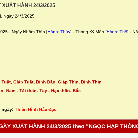
 XUẤT HÀNH 24/3/2025
i
, Ngày 24/3/2025
025 - Ngày Nhâm Thìn [
Hành: Thủy
] - Tháng Kỷ Mão [
Hành: Thổ
] - N
 Tuất, Giáp Tuất, Bính Dần, Giáp Thìn, Bính Thìn
n: Nam - Tài thần: Tây - Hạc thần: Bắc
 ngày:
Thiên Hình Hắc Đạo
GÀY XUẤT HÀNH 24/3/2025 theo "NGỌC HẠP THÔN