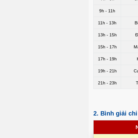
9h - 11h
11h - 13h
B
13h - 15h
Đ
15h - 17h
M
17h - 19h
19h - 21h
C
21h - 23h
2. Bình giải ch