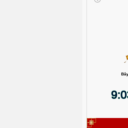
Bây
9: