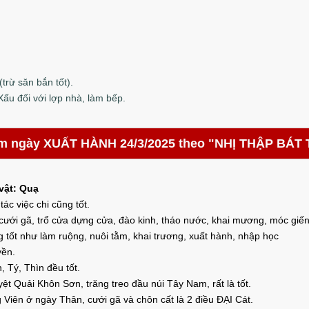
(trừ săn bắn tốt).
Xấu đối với lợp nhà, làm bếp.
m ngày XUẤT HÀNH 24/3/2025 theo "NHỊ THẬP BÁT 
 vật: Quạ
tác việc chi cũng tốt.
 cưới gã, trổ cửa dựng cửa, đào kinh, tháo nước, khai mương, móc giến
 tốt như làm ruộng, nuôi tằm, khai trương, xuất hành, nhập học
yền.
, Tý, Thìn đều tốt.
ệt Quải Khôn Sơn, trăng treo đầu núi Tây Nam, rất là tốt.
 Viên ở ngày Thân, cưới gã và chôn cất là 2 điều ĐẠI Cát.