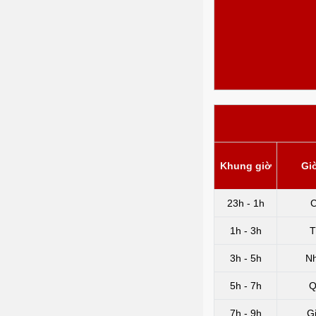
Khung giờ
Gi
23h - 1h
C
1h - 3h
T
3h - 5h
N
5h - 7h
Q
7h - 9h
G