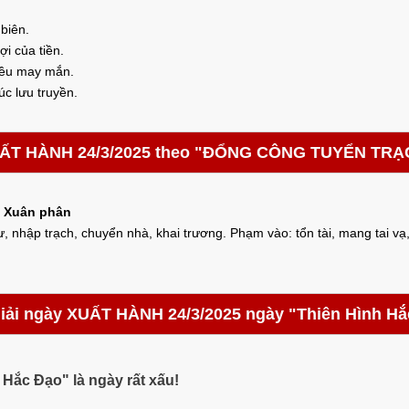
 biên.
i của tiền.
iều may mắn.
c lưu truyền.
ẤT HÀNH 24/3/2025 theo "ĐỔNG CÔNG TUYỂN TR
t Xuân phân
ư, nhập trạch, chuyển nhà, khai trương. Phạm vào: tổn tài, mang tai vạ,
giải ngày XUẤT HÀNH 24/3/2025 ngày "Thiên Hình Hắ
Hắc Đạo" là ngày rất xấu!