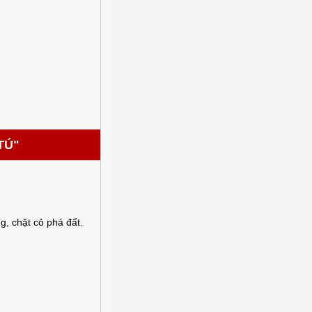
TÚ"
g, chặt cỏ phá đất.