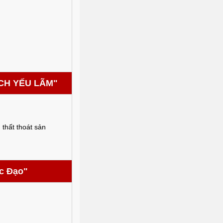
ẠCH YẾU LÃM"
 thất thoát sản
c Đạo"