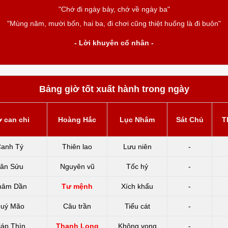
"Chớ đi ngày bảy, chớ về ngày ba"
"Mùng năm, mười bốn, hai ba, đi chơi cũng thiệt huống là đi buôn"
- Lời khuyên cổ nhân -
Bảng giờ tốt xuất hành trong ngày
ờ can chi
Hoàng Hắc
Lục Nhâm
Sát Chủ
T
anh Tý
Thiên lao
Lưu niên
-
ân Sửu
Nguyên vũ
Tốc hỷ
-
hâm Dần
Tư mệnh
Xích khẩu
-
uý Mão
Câu trần
Tiểu cát
-
iáp Thìn
Thanh Long
Không vong
-