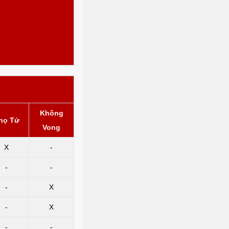
Không
họ Tử
Vong
X
-
-
-
-
X
-
X
-
-