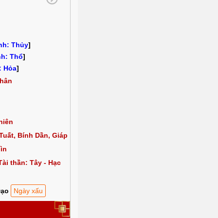
nh: Thủy
]
h: Thổ
]
: Hỏa
]
hân
niên
Tuất, Bính Dần, Giáp
ìn
Tài thần: Tây - Hạc
Đạo
Ngày xấu