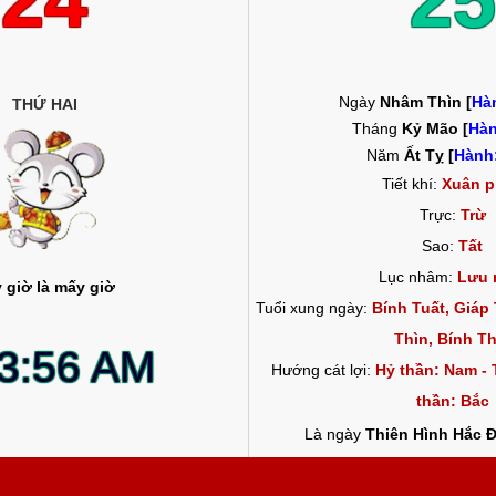
24
25
Ngày
Nhâm Thìn [
Hà
THỨ HAI
Tháng
Kỷ Mão [
Hàn
Năm
Ất Tỵ [
Hành
Tiết khí:
Xuân p
Trực:
Trừ
Sao:
Tất
Lục nhâm:
Lưu 
 giờ là mấy giờ
Tuổi xung ngày:
Bính Tuất, Giáp 
Thìn, Bính Th
03:57 AM
Hướng cát lợi:
Hỷ thần: Nam - 
thần: Bắc
Là ngày
Thiên Hình Hắc 