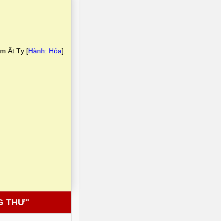
ăm Ất Tỵ [
Hành: Hỏa
].
G THƯ"