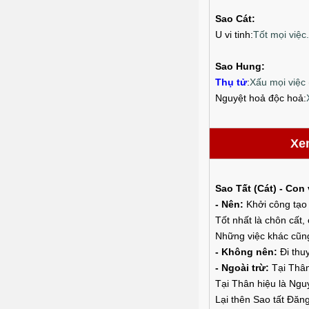
Sao Cát:
U vi tinh
:
Tốt mọi việc.
Sao Hung:
Thụ tử
:
Xấu mọi việc 
Nguyệt hoả độc hoả
:
Xe
Sao Tất (Cát) - Con
- Nên:
Khởi công tạo 
Tốt nhất là chôn cất,
Những việc khác cũng
- Không nên:
Đi thu
- Ngoài trừ:
Tại Thân
Tại Thân hiệu là Nguy
Lại thên Sao tất Đăng