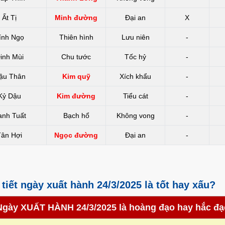
Ất Tị
Minh đường
Đại an
X
ính Ngọ
Thiên hình
Lưu niên
-
inh Mùi
Chu tước
Tốc hỷ
-
ậu Thân
Kim quỹ
Xích khẩu
-
Kỷ Dậu
Kim đường
Tiểu cát
-
anh Tuất
Bạch hổ
Không vong
-
Tân Hợi
Ngọc đường
Đại an
-
i tiết ngày xuất hành 24/3/2025 là tốt hay xấu?
Ngày XUẤT HÀNH 24/3/2025 là hoàng đạo hay hắc đạ