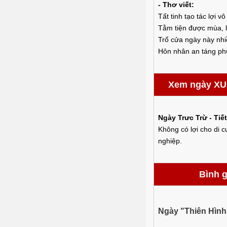
- Thơ viết:
Tất tinh tạo tác lợi vô
Tằm tiện được mùa, lợ
Trổ cửa ngày này nh
Hôn nhân an táng phú
Xem ngày XU
Ngày Trưc Trừ - Tiế
Không có lợi cho di c
nghiệp.
Bình 
Ngày "Thiên Hình 