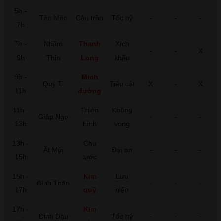
5h -
Tân Mão
Câu trần
Tốc hỷ
-
-
-
7h
7h -
Nhâm
Thanh
Xích
-
-
X
9h
Thìn
Long
khẩu
9h -
Minh
Quý Tị
Tiểu cát
X
-
X
11h
đường
11h -
Thiên
Không
Giáp Ngọ
-
-
-
13h
hình
vong
13h -
Chu
Ất Mùi
Đại an
-
-
-
15h
tước
15h -
Kim
Lưu
Bính Thân
-
-
-
17h
quỹ
niên
17h -
Kim
Đinh Dậu
Tốc hỷ
-
-
-