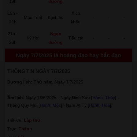
19h
đường
19h -
Xích
Mậu Tuất
Bạch hổ
-
-
-
21h
khẩu
21h -
Ngọc
Kỷ Hợi
Tiểu cát
-
-
-
23h
đường
Ngày 7/7/2025 là hoàng đạo hay hắc đạo
THÔNG TIN NGÀY 7/7/2025
Dương lịch: Thứ năm
, Ngày 7/7/2025
Âm lịch:
Ngày 13/6/2025 - Ngày Đinh Sửu [
Hành: Thủy
] -
Tháng Quý Mùi [
Hành: Mộc
] - Năm Ất Tỵ [
Hành: Hỏa
].
Tiết khí:
Lập thu
Trực:
Thành