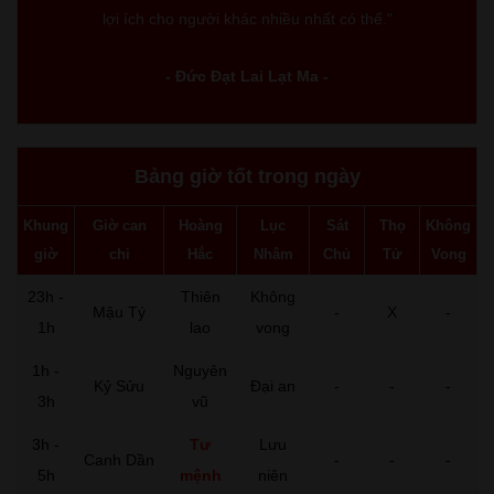
lợi ích cho người khác nhiều nhất có thể."
- Đức Đạt Lai Lạt Ma -
Bảng giờ tốt trong ngày
Khung
Giờ can
Hoàng
Lục
Sát
Thọ
Không
giờ
chi
Hắc
Nhâm
Chủ
Tử
Vong
23h -
Thiên
Không
Mậu Tý
-
X
-
1h
lao
vong
1h -
Nguyên
Kỷ Sửu
Đại an
-
-
-
3h
vũ
3h -
Tư
Lưu
Canh Dần
-
-
-
5h
mệnh
niên