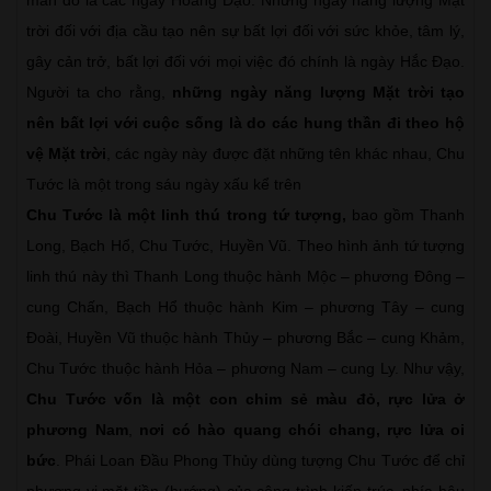
trời đối với địa cầu tạo nên sự bất lợi đối với sức khỏe, tâm lý,
gây cản trở, bất lợi đối với mọi việc đó chính là ngày Hắc Đạo.
Người ta cho rằng,
những ngày năng lượng Mặt trời tạo
nên bất lợi với cuộc sống là do các hung thần đi theo hộ
vệ Mặt trời
, các ngày này được đặt những tên khác nhau, Chu
Tước là một trong sáu ngày xấu kể trên
Chu Tước là một linh thú trong tứ tượng,
bao gồm Thanh
Long, Bạch Hổ, Chu Tước, Huyền Vũ. Theo hình ảnh tứ tượng
linh thú này thì Thanh Long thuộc hành Mộc – phương Đông –
cung Chấn, Bạch Hổ thuộc hành Kim – phương Tây – cung
Đoài, Huyền Vũ thuộc hành Thủy – phương Bắc – cung Khảm,
Chu Tước thuộc hành Hỏa – phương Nam – cung Ly. Như vậy,
Chu Tước vốn là một con chim sẻ màu đỏ, rực lửa ở
phương Nam
,
nơi có hào quang chói chang, rực lửa oi
bức
. Phái Loan Đầu Phong Thủy dùng tượng Chu Tước để chỉ
phương vị mặt tiền (hướng) của công trình kiến trúc, phía hậu