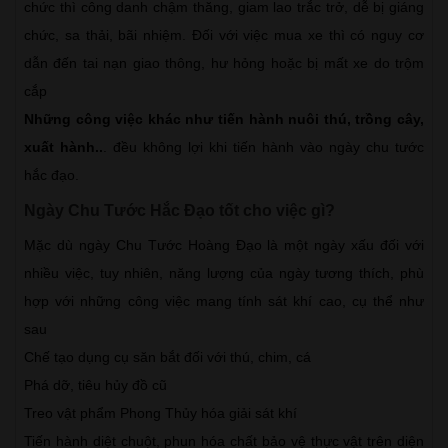
chức thì công danh chậm thăng, giam lao trắc trở, dễ bị giáng
chức, sa thải, bãi nhiệm. Đối với việc mua xe thì có nguy cơ
dẫn đến tai nạn giao thông, hư hỏng hoặc bị mất xe do trộm
cắp
Những công việc khác như tiến hành nuôi thú, trồng cây,
xuất hành..
. đều không lợi khi tiến hành vào ngày chu tước
hắc đạo.
Ngày Chu Tước Hắc Đạo tốt cho việc gì?
Mặc dù ngày Chu Tước Hoàng Đạo là một ngày xấu đối với
nhiều việc, tuy nhiên, năng lượng của ngày tương thích, phù
hợp với những công việc mang tính sát khí cao, cụ thể như
sau
Chế tạo dụng cụ săn bắt đối với thú, chim, cá
Phá dỡ, tiêu hủy đồ cũ
Treo vật phẩm Phong Thủy hóa giải sát khí
Tiến hành diệt chuột, phun hóa chất bảo vệ thực vật trên diện