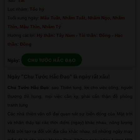
Sao:
Tất
Lục nhâm:
Tốc hỷ
Tuổi xung ngày:
Mậu Tuất, Nhâm Tuất, Nhâm Ngọ, Nhâm
Thìn, Mậu Thìn, Nhâm Tý
Hướng cát lợi:
Hỷ thần: Tây Nam - Tài thần: Đông - Hạc
thần: Đông
CHU TƯỚC HẮC ĐẠO
Ngày:
Ngày "Chu Tước Hắc Đạo" là ngày rất xấu!
Chu Tước Hắc Đạo
: sao Thiên tụng, lợi cho việc công, người
thường thì hung, mọi việc cần kỵ, phải cẩn thận đề phòng
tranh tụng.
Các nhà thiên văn cổ đại quan sát sự biến động của Mặt trời
và nhận thấy tại các thời điểm (ngày) khác nhau, năng lượng
Mặt trời tạo ra đối với địa cầu khác nhau, có những ngày may
mắn đó là các ngày Hoàng Đạo. Những ngày năng lượng Mặt