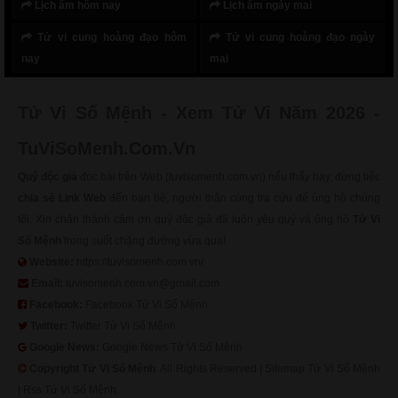
Lịch âm hôm nay
Lịch âm ngày mai
Tử vi cung hoàng đạo hôm
Tử vi cung hoàng đạo ngày
nay
mai
Tử Vi Số Mệnh - Xem Tử Vi Năm 2026 -
TuViSoMenh.Com.Vn
Quý độc giả
đọc bài trên Web (tuvisomenh.com.vn) nếu thấy hay, đừng tiếc
chia sẻ Link Web
đến bạn bè, người thân cùng tra cứu để ủng hộ chúng
tôi. Xin chân thành cảm ơn quý độc giả đã luôn yêu quý và ủng hộ
Tử Vi
Số Mệnh
trong suốt chặng đường vừa qua!
Website:
https://tuvisomenh.com.vn/
Email:
tuvisomenh.com.vn@gmail.com
Facebook:
Facebook Tử Vi Số Mệnh
Twitter:
Twitter Tử Vi Số Mệnh
Google News:
Google News Tử Vi Số Mệnh
Copyright
Tử Vi Số Mệnh
. All Rights Reserved |
Sitemap Tử Vi Số Mệnh
|
Rss Tử Vi Số Mệnh