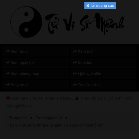
Tắt quảng cáo
Xem tử vi
Xem tuổi
Xem ngày tốt
Xem bói
Xem phong thuỷ
Lịch vạn niên
Blog tử vi
Tra cứu tử vi
Hôm nay: Thứ hai, Ngày 10/8/2026
Theo dõi Tử Vi Số Mệnh trên
Trang chủ
Tử vi ngày mai
Tử vi tuổi 1971 Nữ mạng ngày 7/7/2025 có tốt không?