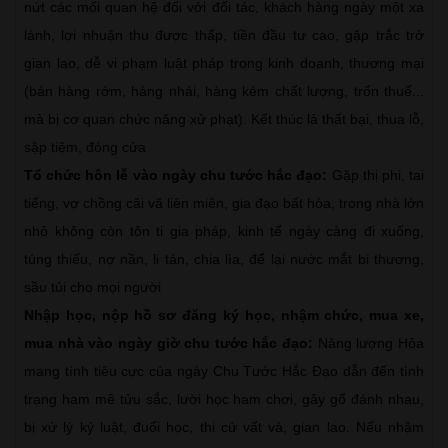
nứt các mối quan hệ đối với đối tác, khách hàng ngày một xa
lánh, lợi nhuận thu được thấp, tiền đầu tư cao, gặp trắc trở
gian lao, dễ vi phạm luật pháp trong kinh doanh, thương mại
(bán hàng rởm, hàng nhái, hàng kém chất lượng, trốn thuế...
mà bị cơ quan chức năng xử phạt). Kết thúc là thất bại, thua lỗ,
sập tiệm, đóng cửa
Tổ chức hôn lễ vào ngày chu tước hắc đạo:
Gặp thị phi, tai
tiếng, vợ chồng cãi vã liên miên, gia đạo bất hòa, trong nhà lớn
nhỏ không còn tôn ti gia pháp, kinh tế ngày càng đi xuống,
túng thiếu, nợ nần, li tán, chia lìa, để lại nước mắt bi thương,
sầu tủi cho mọi người
Nhập học, nộp hồ sơ đăng ký học, nhậm chức, mua xe,
mua nhà vào ngày giờ chu tước hắc đạo:
Năng lượng Hỏa
mang tính tiêu cực của ngày Chu Tước Hắc Đạo dẫn đến tình
trạng ham mê tửu sắc, lười học ham chơi, gây gổ đánh nhau,
bị xử lý kỷ luật, đuổi học, thi cử vất vả, gian lao. Nếu nhậm