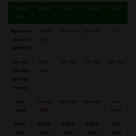
THÔNG
MỆNH
NGÀY
THÁNG
NĂM
TIN
Ngày xem
Mệnh
Đinh Sửu
Quý Mùi
Ất Tỵ
(Âm lịch
Thủy
13/6/2025)
Gia chủ
Mệnh
Tân Hợi
Tân Hợi
Tân Hợi
(Tân Hợi
Kim
1971 Nữ
mạng)
Hợp
Tương
Hợp Hòa
Tam Hợp
Lục
xung
Sinh
Xung
Điểm
2.5/10
2.5/10
2.5/10
0/10
hợp
điểm
điểm
điểm
điểm