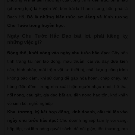
(phương tọa) là Huyền Vũ, bên trái là Thanh Long, bên phải là
Bạch Hổ.
Đó là những kiến thức sơ đẳng về hình tượng
Chu Tước trong huyền học.
Ngày Chu Tước Hắc Đạo bất lợi, phải kiêng kỵ
những việc gì?
Động thổ, khởi công vào ngày chu tước hắc đạo:
Gây nên
tình trạng tai nạn lao động, mâu thuẫn, cãi vã, dây dưa kiện
cáo, hình pháp, mất trộm vật tư, thiết bị, chất lượng công trình
không bảo đảm, khi sử dụng dễ gặp hỏa hoạn, chập cháy, hư
hỏng điện đóm, trong nhà xuất hiện người nhậu nhẹt, bê tha,
nổi nóng, cáu gắt, gia đạo bất an, tiền nong hao tốn, khó khăn
về sinh kế, nghề nghiệp
Khai trương, kỷ kết hợp đồng, kinh doanh, cầu tài lộc vào
ngày chu tước hắc đạo:
Chủ doanh nghiệp tâm lý vội vàng,
hấp tấp, sai lầm nóng quyết sách, dễ nổi giận, tổn thương, rạn