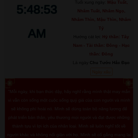
Tuổi xung ngày:
Mậu Tuất,
5:48:54
Nhâm Tuất, Nhâm Ngọ,
Nhâm Thìn, Mậu Thìn, Nhâm
Tý
AM
Hướng cát lợi:
Hỷ thần: Tây
Nam - Tài thần: Đông - Hạc
thần: Đông
Là ngày
Chu Tước Hắc Đạo
Ngày xấu
"Mỗi ngày, khi bạn thức dậy, hãy nghĩ rằng mình thật may mắn
vì vẫn còn sống một cuộc sống quý giá của con người và mình
sẽ không phí hoài nó. Mình sẽ dùng toàn bộ năng lượng để
phát triển bản thân, yêu thương mọi người và đạt được những
thành tựu vì lợi ích của nhân loại. Mình sẽ luôn nghĩ tốt về
người khác và không nổi giận với họ. Mình sẽ cố gắng mang lại