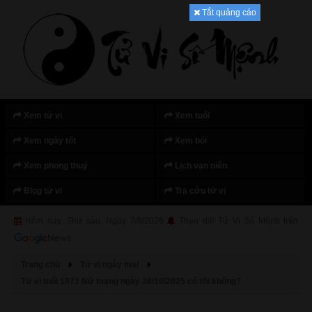
Tắt quảng cáo
Xem tử vi
Xem tuổi
Xem ngày tốt
Xem bói
Xem phong thuỷ
Lịch vạn niên
Blog tử vi
Tra cứu tử vi
Hôm nay: Thứ sáu, Ngày 7/8/2026
Theo dõi Tử Vi Số Mệnh trên
Trang chủ
Tử vi ngày mai
Tử vi tuổi 1971 Nữ mạng ngày 28/10/2025 có tốt không?