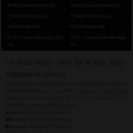
Con số may mắn hôm nay
Con số may mắn ngày mai
Hôm nay tốt hay xấu
Ngày mai tốt hay xấu
Lịch âm hôm nay
Lịch âm ngày mai
Tử vi cung hoàng đạo hôm
Tử vi cung hoàng đạo ngày
nay
mai
Tử Vi Số Mệnh - Xem Tử Vi Năm 2026 -
TuViSoMenh.Com.Vn
Quý độc giả
đọc bài trên Web (tuvisomenh.com.vn) nếu thấy hay, đừng tiếc
chia sẻ Link Web
đến bạn bè, người thân cùng tra cứu để ủng hộ chúng
tôi. Xin chân thành cảm ơn quý độc giả đã luôn yêu quý và ủng hộ
Tử Vi
Số Mệnh
trong suốt chặng đường vừa qua!
Website:
https://tuvisomenh.com.vn/
Email:
tuvisomenh.com.vn@gmail.com
Facebook:
Facebook Tử Vi Số Mệnh