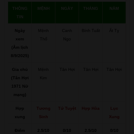
THÔNG
MỆNH
NGÀY
THÁNG
NĂM
TIN
Ngày
Mệnh
Canh
Bính Tuất
Ất Tỵ
xem
Thổ
Ngọ
(Âm lịch
8/9/2025)
Gia chủ
Mệnh
Tân Hợi
Tân Hợi
Tân Hợi
(Tân Hợi
Kim
1971 Nữ
mạng)
Hợp
Tương
Tứ Tuyệt
Hợp Hòa
Lục
xung
Sinh
Xung
Điểm
2.5/10
0/10
2.5/10
0/10