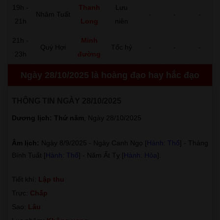
19h -
Thanh
Lưu
Nhâm Tuất
-
-
-
21h
Long
niên
21h -
Minh
Quý Hợi
Tốc hỷ
-
-
-
23h
đường
Ngày 28/10/2025 là hoàng đạo hay hắc đạo
THÔNG TIN NGÀY 28/10/2025
Dương lịch: Thứ năm
, Ngày 28/10/2025
Âm lịch:
Ngày 8/9/2025 - Ngày Canh Ngọ [
Hành: Thổ
] - Tháng
Bính Tuất [
Hành: Thổ
] - Năm Ất Tỵ [
Hành: Hỏa
].
Tiết khí:
Lập thu
Trực:
Chấp
Sao:
Lâu