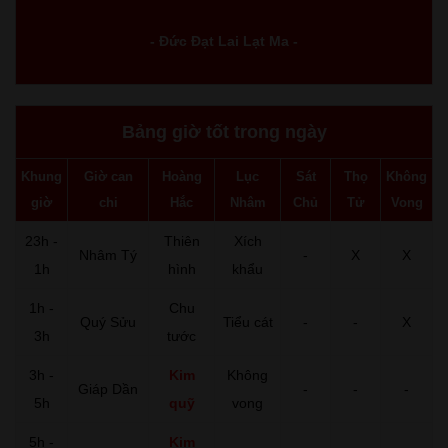
- Đức Đạt Lai Lạt Ma -
Bảng giờ tốt trong ngày
Khung
Giờ can
Hoàng
Lục
Sát
Thọ
Không
giờ
chi
Hắc
Nhâm
Chủ
Tử
Vong
23h -
Thiên
Xích
Nhâm Tý
-
X
X
1h
hình
khẩu
1h -
Chu
Quý Sửu
Tiểu cát
-
-
X
3h
tước
3h -
Kim
Không
Giáp Dần
-
-
-
5h
quỹ
vong
5h -
Kim