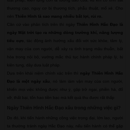
thương cao, nguy cơ bị thương tích, phẫu thuật, mổ xẻ. Cho
nên
Thiên Hình là sao mang nhiều bất lợi, rủi ro.
Căn cứ vào phân tích trên thì ngày
Thiên Hình Hắc Đạo là
ngày Mặt trời tạo ra những dòng trường khí, năng lượng
tiêu cực
, tác động ảnh hưởng xấu đối với sức khỏe, tâm lý,
vận may của con người, dễ xảy ra tình trạng mâu thuẫn, bất
hòa trong nội bộ, vướng mắc thủ tục hành chính pháp lý, bị
kiện tụng, dây dưa luật pháp.
Dựa trên khái niệm chính xác trên thì
ngày Thiên Hình Hắc
Đạo là một ngày xấu
, nó làm iảm vận may của con người,
khiến mọi việc không được như ý, gặp trở ngại, phiền hà, đổ
vỡ, thất bại, tốn hao tiền bạc mà kết quả thu được rất thấp
Ngày Thiên Hình Hắc Đạo xấu trong những việc gì?
Do đó, khi tiến hành những công việc trọng đại, lớn lao, người
ta thường tránh ngày Hắc Đạo này, nếu tiến hành có thể gặp