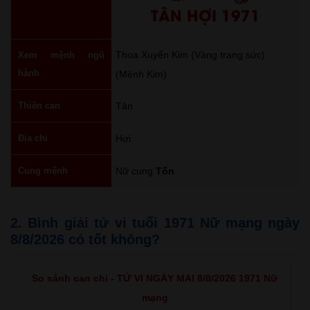
TÂN HỢI 1971
Thoa Xuyến Kim (Vàng trang sức)
Xem mệnh ngũ
hành
(Mệnh Kim)
Thiên can
Tân
Địa chi
Hợi
Cung mệnh
Nữ cung
Tốn
2. Bình giải tử vi tuổi 1971 Nữ mạng ngày
8/8/2026 có tốt không?
So sánh can chi - TỬ VI NGÀY MAI 8/8/2026 1971 Nữ
mạng