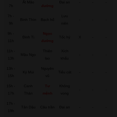
Ất Mão
Đại an
-
-
-
7h
đường
7h -
Lưu
Bính Thìn
Bạch hổ
-
-
-
9h
niên
9h -
Ngọc
Đinh Tị
Tốc hỷ
X
-
-
11h
đường
11h -
Thiên
Xích
Mậu Ngọ
-
-
-
13h
lao
khẩu
13h -
Nguyên
Kỷ Mùi
Tiểu cát
-
-
-
15h
vũ
15h -
Canh
Tư
Không
-
-
-
17h
Thân
mệnh
vong
17h -
Tân Dậu
Câu trần
Đại an
-
-
-
19h