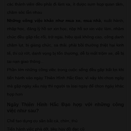
các thành viên đều phải đi làm xa, ít được sum họp quan tâm,
chăm sóc lẫn nhau
Những công việc khác như mua xe, mua nhà
, xuất hành,
nhập học, đăng lý hồ sơ xin học, nộp hồ sơ xin việc làm, nhậm
chức đều gặp rắc rối, trở ngại, hiệu quả không cao, công danh
chậm lụt, bị giáng chức, sa thải, phải bồi thường thiệt hại kinh
tế, thi cử rớt, danh vọng bị tổn thương, dễ bị mất trộm xe, dễ bị
tai nạn giao thông...
Phần lớn những công việc trong cuộc sống đều gặp bất lợi khi
tiến hành vào ngày Thiên Hình Hắc Đạo, vì vậy khi chọn ngày
mà gặp ngày xấu này thì người ta loại ngay để chọn ngày khác
hợp hơn
Ngày Thiên Hình Hắc Đạo hợp với những công
việc như sau?
Chế tạo dụng cụ săn bắt cá, chim, thú
Tiến hành việc phá dỡ, tiêu hủy đồ đạc cũ