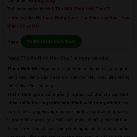
Lục nhâm:
Không vong
Tuổi xung ngày:
Ất Mùi, Tân Mùi, Đinh Hợi, Đinh Tị
Hướng cát lợi:
Hỷ thần: Đông Nam - Tài thần: Tây Bắc - Hạc
thần: Đông Bắc
THIÊN HÌNH HẮC ĐẠO
Ngày:
Ngày "Thiên Hình Hắc Đạo" là ngày rất xấu!
Thiên Hình Hắc Đạo
: sao Thiên hình, có lợi cho việc ra quân,
đánh dẹp, đánh đâu được đó, còn mọi việc khác đều không
tốt, rất kỵ việc kiện tụng.
Thiên Hình gồm có nhiều ý nghĩa, có thể chỉ sự hình
khắc, thiếu hòa hợp giữa các thành viên trong nội bộ
, cao
hơn là tình trạng vướng mắc vào thủ tục hành chính, pháp lý,
vi phạm kỷ cương, quy chế, luật pháp, bị xử lý theo chế tài.
Trong Tử Vi Đẩu số, sao Thiên Hình ngoài bất hòa, mâu thuẫn,
luật pháp, kiện tụng còn là tượng dao cưa, vũ khí có tính sát