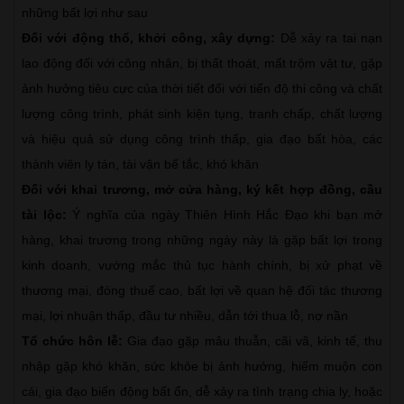
những bất lợi như sau
Đối với động thổ, khởi công, xây dựng:
Dễ xảy ra tai nạn
lao động đối với công nhân, bị thất thoát, mất trộm vật tư, gặp
ảnh hưởng tiêu cực của thời tiết đối với tiến độ thi công và chất
lượng công trình, phát sinh kiện tụng, tranh chấp, chất lượng
và hiệu quả sử dụng công trình thấp, gia đạo bất hòa, các
thành viên ly tán, tài vận bế tắc, khó khăn
Đối với khai trương, mở cửa hàng, ký kết hợp đồng, cầu
tài lộc:
Ý nghĩa của ngày Thiên Hình Hắc Đạo khi bạn mở
hàng, khai trương trong những ngày này là gặp bất lợi trong
kinh doanh, vướng mắc thủ tục hành chính, bị xử phạt về
thương mại, đóng thuế cao, bất lợi về quan hệ đối tác thương
mại, lợi nhuận thấp, đầu tư nhiều, dẫn tới thua lỗ, nợ nần
Tổ chức hôn lễ:
Gia đạo gặp mâu thuẫn, cãi vã, kinh tế, thu
nhập gặp khó khăn, sức khỏe bị ảnh hưởng, hiếm muộn con
cái, gia đạo biến động bất ổn, dễ xảy ra tình trạng chia ly, hoặc