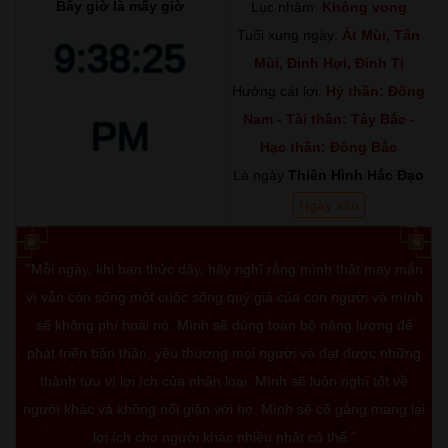
Bây giờ là mấy giờ
Lục nhâm:
Không vong
Tuổi xung ngày:
Ất Mùi, Tân
9:38:26
Mùi, Đinh Hợi, Đinh Tị
Hướng cát lợi:
Hỷ thần: Đông
Nam - Tài thần: Tây Bắc -
PM
Hạc thần: Đông Bắc
Là ngày
Thiên Hình Hắc Đạo
Ngày xấu
"Mỗi ngày, khi bạn thức dậy, hãy nghĩ rằng mình thật may mắn
vì vẫn còn sống một cuộc sống quý giá của con người và mình
sẽ không phí hoài nó. Mình sẽ dùng toàn bộ năng lượng để
phát triển bản thân, yêu thương mọi người và đạt được những
thành tựu vì lợi ích của nhân loại. Mình sẽ luôn nghĩ tốt về
người khác và không nổi giận với họ. Mình sẽ cố gắng mang lại
lợi ích cho người khác nhiều nhất có thể."