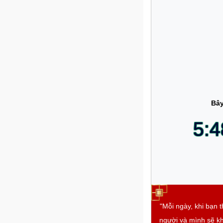
Bây
5:4
"Mỗi ngày, khi bạn 
người và mình sẽ kh