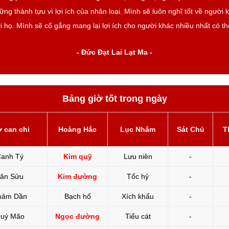
ng thành tựu vì lợi ích của nhân loại. Mình sẽ luôn nghĩ tốt về người 
i họ. Mình sẽ cố gắng mang lại lợi ích cho người khác nhiều nhất có th
- Đức Đạt Lai Lạt Ma -
Bảng giờ tốt trong ngày
ờ can chi
Hoàng Hắc
Lục Nhâm
Sát Chủ
T
anh Tý
Kim quỹ
Lưu niên
-
ân Sửu
Kim đường
Tốc hỷ
-
hâm Dần
Bạch hổ
Xích khẩu
-
uý Mão
Ngọc đường
Tiểu cát
-