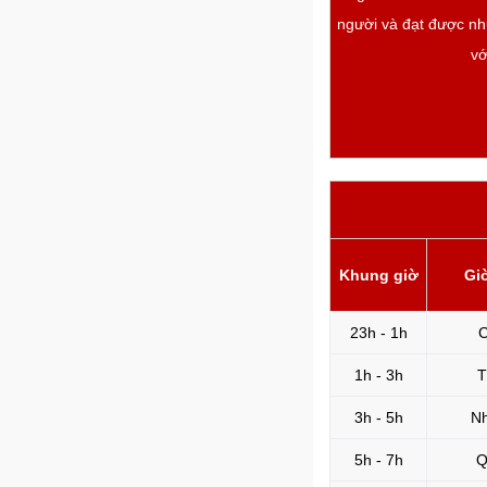
người và đạt được nhữ
vớ
Khung giờ
Gi
23h - 1h
C
1h - 3h
T
3h - 5h
N
5h - 7h
Q