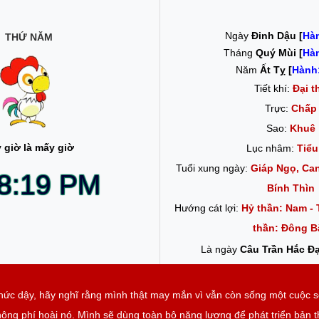
Ngày
Đinh Dậu [
Hà
THỨ NĂM
Tháng
Quý Mùi [
Hà
Năm
Ất Tỵ [
Hành
Tiết khí:
Đại t
Trực:
Chấp
Sao:
Khuê
 giờ là mấy giờ
Lục nhâm:
Tiểu
Tuổi xung ngày:
Giáp Ngọ, Can
8:20 PM
Bính Thìn
Hướng cát lợi:
Hỷ thần: Nam - 
thần: Đông B
Là ngày
Câu Trần Hắc Đ
thức dậy, hãy nghĩ rằng mình thật may mắn vì vẫn còn sống một cuộc 
ông phí hoài nó. Mình sẽ dùng toàn bộ năng lượng để phát triển bản 