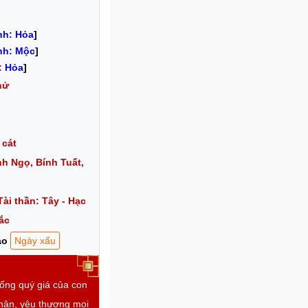
nh: Hỏa
]
nh: Mộc
]
: Hỏa
]
hử
 cát
h Ngọ, Bính Tuất,
Tài thần: Tây - Hạc
ắc
ạo
Ngày xấu
sống quý giá của con
thân, yêu thương mọi