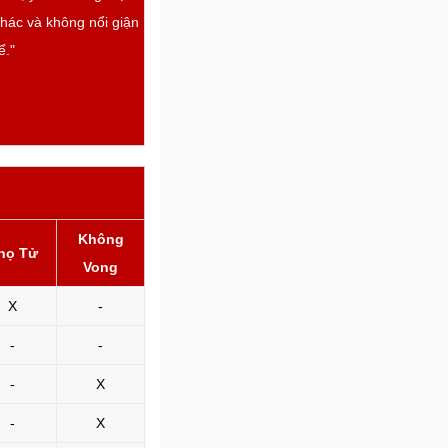
khác và không nổi giận
ể."
Không
họ Tử
Vong
X
-
-
-
-
X
-
X