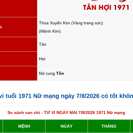
TÂN HỢI 1971
Thoa Xuyến Kim (Vàng trang sức)
h
(Mệnh Kim)
Tân
Hợi
Nữ cung
Tốn
 vi tuổi 1971 Nữ mạng ngày 7/8/2026 có tốt khô
So sánh can chi - TỬ VI NGÀY MAI 7/8/2026 1971 Nữ mạng
MỆNH
NGÀY
THÁNG