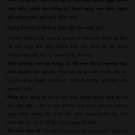
may mắn, phúc đới trùng lai, danh vang vạn dặm, ngọc
cất vàng chôn, phú quý hiển vinh.
Ngày Kim Quỹ Hoàng Đạo tốt cho việc gì?
Với tính chất xu cát, tị hung, hướng tới điều lành, tránh xa điều
dữ nên ngày Kim Quỹ Hoàng Đạo nên chọn để tiến hành
những công việc đại sự, quan trọng như sau
Khai trương, mở cửa hàng, ký kết hợp đồng thương mại,
kinh doanh cầu tài lộc:
Hứa hẹn sẽ tạo nên cơ đồ, đại sự,
bội thu về lợi nhuận, doanh số, chiêu tài tụ bảo, trở thành phú
gia địch quốc
Nhập học, đăng ký hồ sơ xin học, nhậm chức, nộp hồ sơ
xin việc làm...:
Mở ra một thời kỳ tươi sáng trên con đường
công danh, thăng tiến, phát đạt, chức trọng quyền cao, học
hành tiến tới, thi cử đỗ đạt, bảng vàng đề danh
Tổ chức hôn lễ:
Gia đạo thuận hòa, vợ chồng hạnh phúc tới