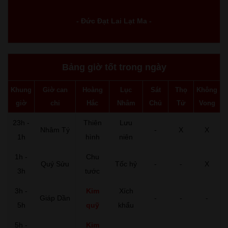
- Đức Đạt Lai Lạt Ma -
Bảng giờ tốt trong ngày
Khung
Giờ can
Hoàng
Lục
Sát
Thọ
Không
giờ
chi
Hắc
Nhâm
Chủ
Tử
Vong
23h -
Thiên
Lưu
Nhâm Tý
-
X
X
1h
hình
niên
1h -
Chu
Quý Sửu
Tốc hỷ
-
-
X
3h
tước
3h -
Kim
Xích
Giáp Dần
-
-
-
5h
quỹ
khẩu
5h -
Kim