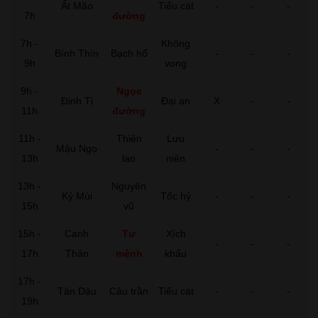
Ất Mão
Tiểu cát
-
-
-
7h
đường
7h -
Không
Bính Thìn
Bạch hổ
-
-
-
9h
vong
9h -
Ngọc
Đinh Tị
Đại an
X
-
-
11h
đường
11h -
Thiên
Lưu
Mậu Ngọ
-
-
-
13h
lao
niên
13h -
Nguyên
Kỷ Mùi
Tốc hỷ
-
-
-
15h
vũ
15h -
Canh
Tư
Xích
-
-
-
17h
Thân
mệnh
khẩu
17h -
Tân Dậu
Câu trần
Tiểu cát
-
-
-
19h