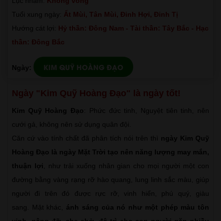
Lục nhâm:
Không vong
Tuổi xung ngày:
Ất Mùi, Tân Mùi, Đinh Hợi, Đinh Tị
Hướng cát lợi:
Hỷ thần: Đông Nam - Tài thần: Tây Bắc - Hạc
thần: Đông Bắc
KIM QUỸ HOÀNG ĐẠO
Ngày:
Ngày "Kim Quỹ Hoàng Đạo" là ngày tốt!
Kim Quỹ Hoàng Đạo
: Phức đức tinh, Nguyệt tiên tinh, nên
cưới gả, không nên sử dụng quân đội.
Căn cứ vào tính chất đã phân tích nói trên thì
ngày Kim Quỹ
Hoàng Đạo là ngày Mặt Trời tạo nên năng lượng may mắn,
thuận lợi
, như trải xuống nhân gian cho mọi người một con
đường bằng vàng rạng rỡ hào quang, lung linh sắc màu, giúp
người đi trên đó được rực rỡ, vinh hiển, phú quý, giàu
sang. Mặt khác,
ánh sáng của nó như một phép màu tôn
vinh, nâng đỡ, che chở, độ trì cho con người gặp nhiều