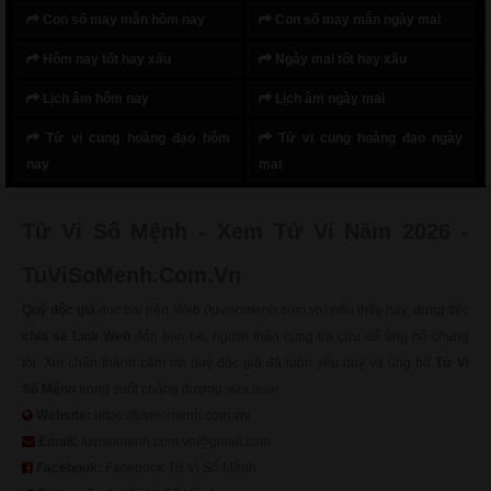
Con số may mắn hôm nay
Con số may mắn ngày mai
Hôm nay tốt hay xấu
Ngày mai tốt hay xấu
Lịch âm hôm nay
Lịch âm ngày mai
Tử vi cung hoàng đạo hôm
Tử vi cung hoàng đạo ngày
nay
mai
Tử Vi Số Mệnh - Xem Tử Vi Năm 2026 -
TuViSoMenh.Com.Vn
Quý độc giả
đọc bài trên Web (tuvisomenh.com.vn) nếu thấy hay, đừng tiếc
chia sẻ Link Web
đến bạn bè, người thân cùng tra cứu để ủng hộ chúng
tôi. Xin chân thành cảm ơn quý độc giả đã luôn yêu quý và ủng hộ
Tử Vi
Số Mệnh
trong suốt chặng đường vừa qua!
Website:
https://tuvisomenh.com.vn/
Email:
tuvisomenh.com.vn@gmail.com
Facebook:
Facebook Tử Vi Số Mệnh