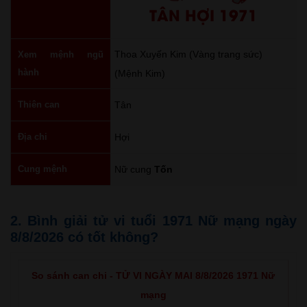
TÂN HỢI 1971
Thoa Xuyến Kim (Vàng trang sức)
Xem mệnh ngũ
hành
(Mệnh Kim)
Thiên can
Tân
Địa chi
Hợi
Cung mệnh
Nữ cung
Tốn
2. Bình giải tử vi tuổi 1971 Nữ mạng ngày
8/8/2026 có tốt không?
So sánh can chi - TỬ VI NGÀY MAI 8/8/2026 1971 Nữ
mạng