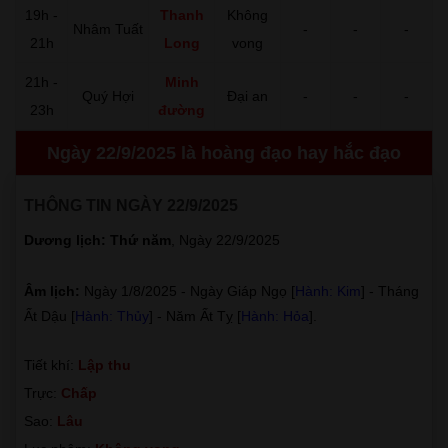
19h -
Thanh
Không
Nhâm Tuất
-
-
-
21h
Long
vong
21h -
Minh
Quý Hợi
Đại an
-
-
-
23h
đường
Ngày 22/9/2025 là hoàng đạo hay hắc đạo
THÔNG TIN NGÀY 22/9/2025
Dương lịch: Thứ năm
, Ngày 22/9/2025
Âm lịch:
Ngày 1/8/2025 - Ngày Giáp Ngọ [
Hành: Kim
] - Tháng
Ất Dậu [
Hành: Thủy
] - Năm Ất Tỵ [
Hành: Hỏa
].
Tiết khí:
Lập thu
Trực:
Chấp
Sao:
Lâu