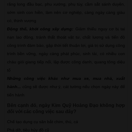
răng long đầu bạc, phu xướng, phụ tùy, cầm sắt sánh duyên,
sớm sinh con hiền, làm nên cơ nghiệp, càng ngày càng giàu
có, thịnh vượng
Động thổ, khởi công xây dựng:
Giảm thiểu nguy cơ bị tai
nạn lao động, tránh thất thoát vật tư, chất lượng và tiến độ
công trình đảm bảo, gặp thời tiết thuận lợi, giá trị sử dụng công
trình bền vững, ngày càng phát phúc, sinh tài, có nhiều con
cháu giỏi giang tiếp nối, lập được công danh, quang tông diệu
tổ
Những công việc khác như mua xe, mua nhà, xuất
hành...
cũng sẽ được như ý, cát tường nếu chọn ngày này để
tiến hành
Bên cạnh đó, ngày Kim Quỹ Hoàng Đạo không hợp
đối với các công việc sau đây?
Chế tạo dụng cụ săn bắt chim, thú, cá
Phá dỡ, tiêu hủy đồ cũ