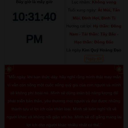
Bây giờ là mấy giờ
Lục nhâm:
Không vong
Tuổi xung ngày:
Ất Mùi, Tân
10:31:41
Mùi, Đinh Hợi, Đinh Tị
Hướng cát lợi:
Hỷ thần: Đông
Nam - Tài thần: Tây Bắc -
PM
Hạc thần: Đông Bắc
Là ngày
Kim Quỹ Hoàng Đạo
Ngày tốt
"Mỗi ngày, khi bạn thức dậy, hãy nghĩ rằng mình thật may mắn
vì vẫn còn sống một cuộc sống quý giá của con người và mình
sẽ không phí hoài nó. Mình sẽ dùng toàn bộ năng lượng để
phát triển bản thân, yêu thương mọi người và đạt được những
thành tựu vì lợi ích của nhân loại. Mình sẽ luôn nghĩ tốt về
người khác và không nổi giận với họ. Mình sẽ cố gắng mang lại
lợi ích cho người khác nhiều nhất có thể."