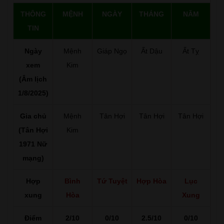
THÔNG
MỆNH
NGÀY
THÁNG
NĂM
TIN
Ngày
Mệnh
Giáp Ngọ
Ất Dậu
Ất Tỵ
xem
Kim
(Âm lịch
1/8/2025)
Gia chủ
Mệnh
Tân Hợi
Tân Hợi
Tân Hợi
(Tân Hợi
Kim
1971 Nữ
mạng)
Hợp
Bình
Tứ Tuyệt
Hợp Hòa
Lục
xung
Hòa
Xung
Điểm
2/10
0/10
2.5/10
0/10