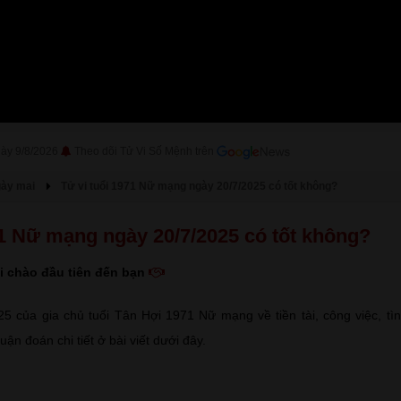
gày 9/8/2026
Theo dõi Tử Vi Số Mệnh trên
gày mai
Tử vi tuổi 1971 Nữ mạng ngày 20/7/2025 có tốt không?
71 Nữ mạng ngày 20/7/2025 có tốt không?
i chào đầu tiên đến bạn
5 của gia chủ tuổi Tân Hợi 1971 Nữ mạng về tiền tài, công việc, tì
uận đoán chi tiết ở bài viết dưới đây.