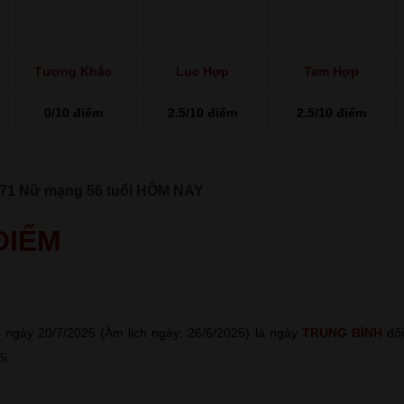
Tương Khắc
Lục Hợp
Tam Hợp
0/10 điểm
2.5/10 điểm
2.5/10 điểm
1971 Nữ mạng 56 tuổi HÔM NAY
 ĐIỂM
 ngày 20/7/2025 (Âm lịch ngày: 26/6/2025) là ngày
TRUNG BÌNH
đối
i.