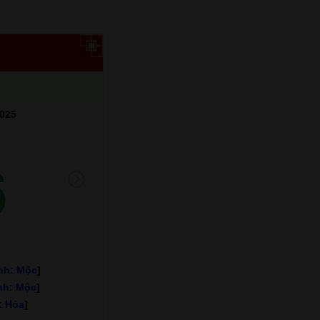
025
6
nh: Mộc
]
nh: Mộc
]
: Hỏa
]