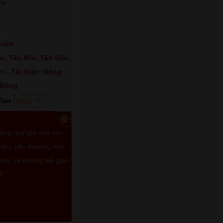
hu
niên
u, Tân Mùi, Tân Sửu
c - Tài thần: Đông
 Đông
Đạo
Ngày tốt
sống quý giá của con
thân, yêu thương mọi
khác và không nổi giận
ể."