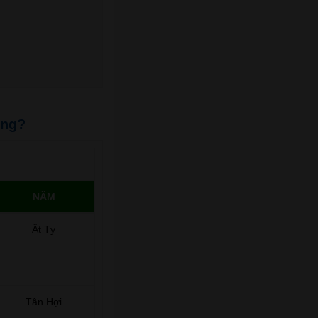
ông?
NĂM
Ất Tỵ
Tân Hợi