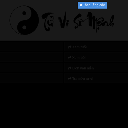
Tắt quảng cáo
Xem tuổi
Xem bói
Lịch vạn niên
Tra cứu tử vi