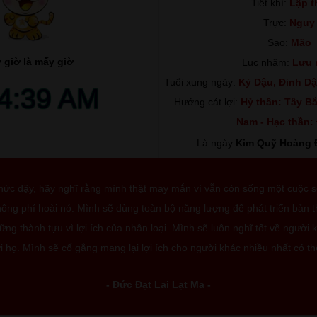
Tiết khí:
Lập t
Trực:
Nguy
Sao:
Mão
 giờ là mấy giờ
Lục nhâm:
Lưu 
Tuổi xung ngày:
Kỷ Dậu, Đinh Dậ
14:40 AM
Hướng cát lợi:
Hỷ thần: Tây Bắ
Nam - Hạc thần:
Là ngày
Kim Quỹ Hoàng 
thức dậy, hãy nghĩ rằng mình thật may mắn vì vẫn còn sống một cuộc 
ông phí hoài nó. Mình sẽ dùng toàn bộ năng lượng để phát triển bản 
ng thành tựu vì lợi ích của nhân loại. Mình sẽ luôn nghĩ tốt về người 
i họ. Mình sẽ cố gắng mang lại lợi ích cho người khác nhiều nhất có th
- Đức Đạt Lai Lạt Ma -