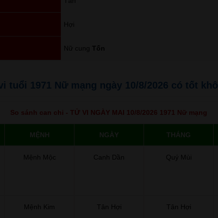
Tân
Hợi
Nữ cung
Tốn
ử vi tuổi 1971 Nữ mạng ngày 10/8/2026 có tốt kh
So sánh can chi - TỬ VI NGÀY MAI 10/8/2026 1971 Nữ mạng
MỆNH
NGÀY
THÁNG
Mệnh Mộc
Canh Dần
Quý Mùi
Mệnh Kim
Tân Hợi
Tân Hợi