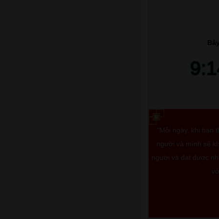
Bây
9:
"Mỗi ngày, khi bạn 
người và mình sẽ kh
người và đạt được nhữ
vớ