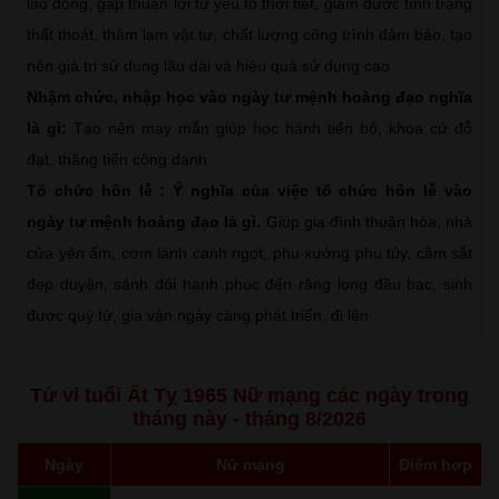
lao động, gặp thuận lợi từ yếu tố thời tiết, giảm được tình trạng
thất thoát, thâm lạm vật tư, chất lượng công trình đảm bảo, tạo
nên giá trị sử dụng lâu dài và hiệu quả sử dụng cao
Nhậm chức, nhập học vào ngày tư mệnh hoàng đạo nghĩa
là gì:
Tạo nên may mắn giúp học hành tiến bộ, khoa cử đỗ
đạt, thăng tiến công danh
Tổ chức hôn lễ : Ý nghĩa của việc tổ chức hôn lễ vào
ngày tư mệnh hoàng đạo là gì.
Giúp gia đình thuận hòa, nhà
cửa yên ấm, cơm lành canh ngọt, phu xướng phụ tùy, cầm sắt
đẹp duyên, sánh đôi hạnh phúc đến răng long đầu bạc, sinh
được quý tử, gia vận ngày càng phát triển, đi lên
Tử vi tuổi Ất Tỵ 1965 Nữ mạng các ngày trong
tháng này - tháng 8/2026
Ngày
Nữ mạng
Điểm hợp