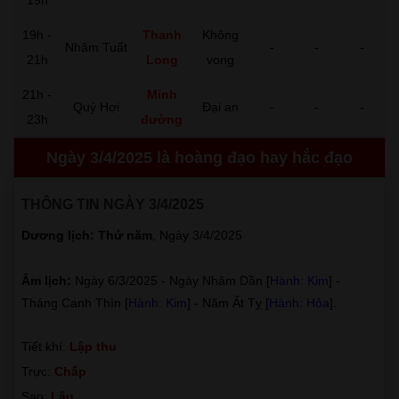
19h -
Thanh
Không
Nhâm Tuất
-
-
-
21h
Long
vong
21h -
Minh
Quý Hợi
Đại an
-
-
-
23h
đường
Ngày 3/4/2025 là hoàng đạo hay hắc đạo
THÔNG TIN NGÀY 3/4/2025
Dương lịch: Thứ năm
, Ngày 3/4/2025
Âm lịch:
Ngày 6/3/2025 - Ngày Nhâm Dần [
Hành: Kim
] -
Tháng Canh Thìn [
Hành: Kim
] - Năm Ất Tỵ [
Hành: Hỏa
].
Tiết khí:
Lập thu
Trực:
Chấp
Sao:
Lâu