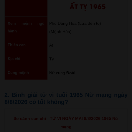
ẤT TỴ 1965
Phú Đăng Hỏa (Lửa đèn to)
Xem mệnh ngũ
hành
(Mệnh Hỏa)
Thiên can
Ất
Địa chi
Tỵ
Cung mệnh
Nữ cung
Đoài
2. Bình giải tử vi tuổi 1965 Nữ mạng ngày
8/8/2026 có tốt không?
So sánh can chi - TỬ VI NGÀY MAI 8/8/2026 1965 Nữ
mạng