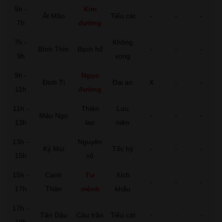
5h -
Kim
Ất Mão
Tiểu cát
-
-
-
7h
đường
7h -
Không
Bính Thìn
Bạch hổ
-
-
-
9h
vong
9h -
Ngọc
Đinh Tị
Đại an
X
-
-
11h
đường
11h -
Thiên
Lưu
Mậu Ngọ
-
-
-
13h
lao
niên
13h -
Nguyên
Kỷ Mùi
Tốc hỷ
-
-
-
15h
vũ
15h -
Canh
Tư
Xích
-
-
-
17h
Thân
mệnh
khẩu
17h -
Tân Dậu
Câu trần
Tiểu cát
-
-
-
19h