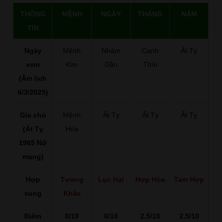
THÔNG
MỆNH
NGÀY
THÁNG
NĂM
TIN
Ngày
Mệnh
Nhâm
Canh
Ất Tỵ
xem
Kim
Dần
Thìn
(Âm lịch
6/3/2025)
Gia chủ
Mệnh
Ất Tỵ
Ất Tỵ
Ất Tỵ
(Ất Tỵ
Hỏa
1965 Nữ
mạng)
Hợp
Tương
Lục Hại
Hợp Hòa
Tam Hợp
xung
Khắc
Điểm
0/10
0/10
2.5/10
2.5/10