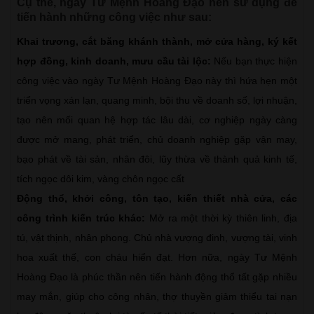
Cụ thể, ngày Tư Mệnh Hoàng Đạo nên sử dụng để
tiến hành những công việc như sau:
Khai trương, cắt băng khánh thành, mở cửa hàng, ký kết
hợp đồng, kinh doanh, mưu cầu tài lộc:
Nếu bạn thực hiện
công việc vào ngày Tư Mệnh Hoàng Đạo này thì hứa hẹn một
triển vọng xán lạn, quang minh, bội thu về doanh số, lợi nhuận,
tạo nên mối quan hệ hợp tác lâu dài, cơ nghiệp ngày càng
được mở mang, phát triển, chủ doanh nghiệp gặp vận may,
bạo phát về tài sản, nhân đôi, lũy thừa về thành quả kinh tế,
tích ngọc dôi kim, vàng chôn ngọc cất
Động thổ, khởi công, tôn tạo, kiến thiết nhà cửa, các
công trình kiến trúc khác:
Mở ra một thời kỳ thiên linh, địa
tú, vật thịnh, nhân phong. Chủ nhà vượng đinh, vượng tài, vinh
hoa xuất thế, con cháu hiển đạt. Hơn nữa, ngày Tư Mệnh
Hoàng Đạo là phúc thần nên tiến hành động thổ tất gặp nhiều
may mắn, giúp cho công nhân, thợ thuyền giảm thiểu tai nạn