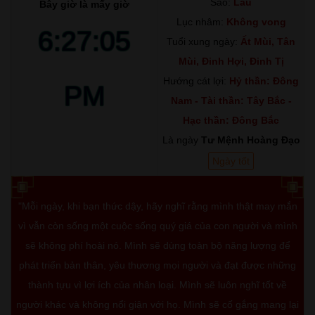
Sao:
Lâu
Bây giờ là mấy giờ
Lục nhâm:
Không vong
6:27:06
Tuổi xung ngày:
Ất Mùi, Tân
Mùi, Đinh Hợi, Đinh Tị
Hướng cát lợi:
Hỷ thần: Đông
PM
Nam - Tài thần: Tây Bắc -
Hạc thần: Đông Bắc
Là ngày
Tư Mệnh Hoàng Đạo
Ngày tốt
"Mỗi ngày, khi bạn thức dậy, hãy nghĩ rằng mình thật may mắn
vì vẫn còn sống một cuộc sống quý giá của con người và mình
sẽ không phí hoài nó. Mình sẽ dùng toàn bộ năng lượng để
phát triển bản thân, yêu thương mọi người và đạt được những
thành tựu vì lợi ích của nhân loại. Mình sẽ luôn nghĩ tốt về
người khác và không nổi giận với họ. Mình sẽ cố gắng mang lại