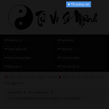
Tắt quảng cáo
Xem tử vi
Xem tuổi
Xem ngày tốt
Xem bói
Xem phong thuỷ
Lịch vạn niên
Blog tử vi
Tra cứu tử vi
Hôm nay: Thứ sáu, Ngày 7/8/2026
Theo dõi Tử Vi Số Mệnh trên
Trang chủ
Tử vi ngày mai
Tử vi tuổi 1965 Nữ mạng ngày 3/4/2025 có tốt không?