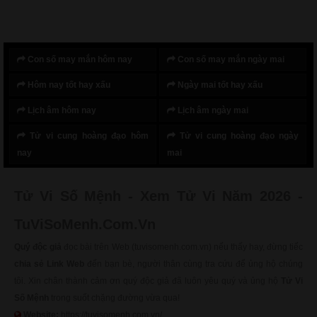
Con số may mắn hôm nay
Con số may mắn ngày mai
Hôm nay tốt hay xấu
Ngày mai tốt hay xấu
Lịch âm hôm nay
Lịch âm ngày mai
Tử vi cung hoàng đạo hôm
Tử vi cung hoàng đạo ngày
nay
mai
Tử Vi Số Mệnh - Xem Tử Vi Năm 2026 -
TuViSoMenh.Com.Vn
Quý độc giả
đọc bài trên Web (tuvisomenh.com.vn) nếu thấy hay, đừng tiếc
chia sẻ Link Web
đến bạn bè, người thân cùng tra cứu để ủng hộ chúng
tôi. Xin chân thành cảm ơn quý độc giả đã luôn yêu quý và ủng hộ
Tử Vi
Số Mệnh
trong suốt chặng đường vừa qua!
Website:
https://tuvisomenh.com.vn/