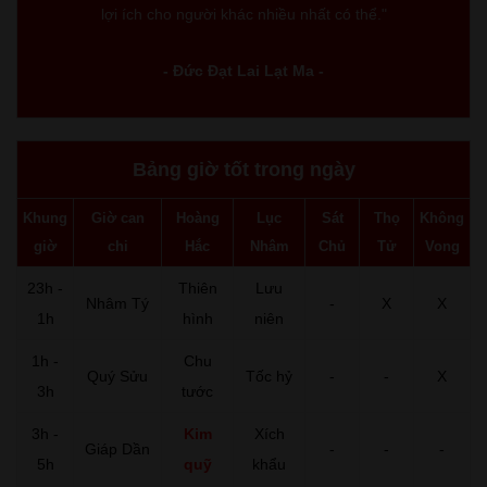
lợi ích cho người khác nhiều nhất có thể."
- Đức Đạt Lai Lạt Ma -
Bảng giờ tốt trong ngày
Khung
Giờ can
Hoàng
Lục
Sát
Thọ
Không
giờ
chi
Hắc
Nhâm
Chủ
Tử
Vong
23h -
Thiên
Lưu
Nhâm Tý
-
X
X
1h
hình
niên
1h -
Chu
Quý Sửu
Tốc hỷ
-
-
X
3h
tước
3h -
Kim
Xích
Giáp Dần
-
-
-
5h
quỹ
khẩu