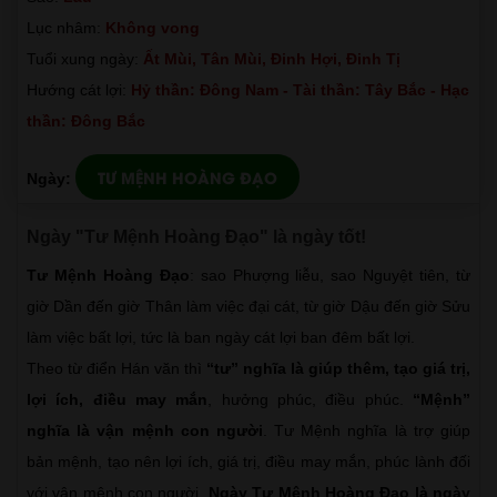
Lục nhâm:
Không vong
Tuổi xung ngày:
Ất Mùi, Tân Mùi, Đinh Hợi, Đinh Tị
Hướng cát lợi:
Hỷ thần: Đông Nam - Tài thần: Tây Bắc - Hạc
thần: Đông Bắc
TƯ MỆNH HOÀNG ĐẠO
Ngày:
Ngày "Tư Mệnh Hoàng Đạo" là ngày tốt!
Tư Mệnh Hoàng Đạo
: sao Phượng liễu, sao Nguyệt tiên, từ
giờ Dần đến giờ Thân làm việc đại cát, từ giờ Dậu đến giờ Sửu
làm việc bất lợi, tức là ban ngày cát lợi ban đêm bất lợi.
Theo từ điển Hán văn thì
“tư” nghĩa là giúp thêm, tạo giá trị,
lợi ích, điều may mắn
, hưởng phúc, điều phúc.
“Mệnh”
nghĩa là vận mệnh con người
. Tư Mệnh nghĩa là trợ giúp
bản mệnh, tạo nên lợi ích, giá trị, điều may mắn, phúc lành đối
với vận mệnh con người.
Ngày Tư Mệnh Hoàng Đạo là ngày