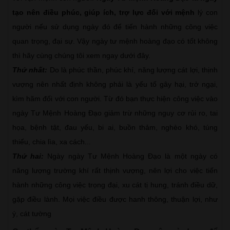
tạo nên điều phúc, giúp ích, trợ lực đối với mệnh
lý con
người nếu sử dụng ngày đó để tiến hành những công việc
quan trọng, đại sự. Vậy ngày tư mệnh hoàng đạo có tốt không
thì hãy cùng chúng tôi xem ngay dưới đây.
Thứ nhất:
Do là phúc thần, phúc khí, năng lượng cát lợi, thịnh
vượng nên nhất định không phải là yếu tố gây hại, trở ngại,
kìm hãm đối với con người. Từ đó bạn thực hiện công việc vào
ngày Tư Mệnh Hoàng Đạo giảm trừ những nguy cơ rủi ro, tai
họa, bệnh tật, đau yếu, bi ai, buồn thảm, nghèo khó, túng
thiếu, chia lìa, xa cách...
Thứ hai:
Ngày ngày Tư Mệnh Hoàng Đạo là một ngày có
năng lượng trường khí rất thịnh vượng, nên lợi cho việc tiến
hành những công việc trọng đại, xu cát tị hung, tránh điều dữ,
gặp điều lành. Mọi việc điều được hanh thông, thuận lợi, như
ý, cát tường