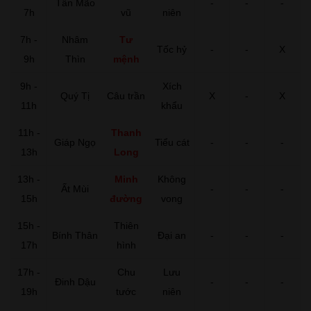
Tân Mão
-
-
-
7h
vũ
niên
7h -
Nhâm
Tư
Tốc hỷ
-
-
X
9h
Thìn
mệnh
9h -
Xích
Quý Tị
Câu trần
X
-
X
11h
khẩu
11h -
Thanh
Giáp Ngọ
Tiểu cát
-
-
-
13h
Long
13h -
Minh
Không
Ất Mùi
-
-
-
15h
đường
vong
15h -
Thiên
Bính Thân
Đại an
-
-
-
17h
hình
17h -
Chu
Lưu
Đinh Dậu
-
-
-
19h
tước
niên