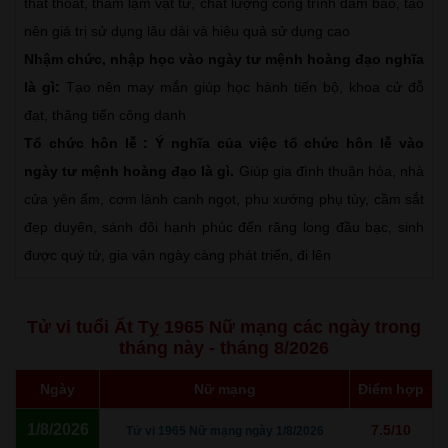
thất thoát, thâm lạm vật tư, chất lượng công trình đảm bảo, tạo
nên giá trị sử dụng lâu dài và hiệu quả sử dụng cao
Nhậm chức, nhập học vào ngày tư mệnh hoàng đạo nghĩa
là gì:
Tạo nên may mắn giúp học hành tiến bộ, khoa cử đỗ
đạt, thăng tiến công danh
Tổ chức hôn lễ : Ý nghĩa của việc tổ chức hôn lễ vào
ngày tư mệnh hoàng đạo là gì.
Giúp gia đình thuận hòa, nhà
cửa yên ấm, cơm lành canh ngọt, phu xướng phụ tùy, cầm sắt
đẹp duyên, sánh đôi hạnh phúc đến răng long đầu bạc, sinh
được quý tử, gia vận ngày càng phát triển, đi lên
Tử vi tuổi Ất Tỵ 1965 Nữ mạng các ngày trong
tháng này - tháng 8/2026
Ngày
Nữ mạng
Điểm hợp
1/8/2026
7.5/10
Tử vi 1965 Nữ mạng ngày 1/8/2026