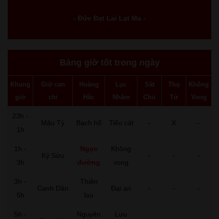
- Đức Đạt Lai Lạt Ma -
Bảng giờ tốt trong ngày
Khung
Giờ can
Hoàng
Lục
Sát
Thọ
Không
giờ
chi
Hắc
Nhâm
Chủ
Tử
Vong
23h -
Mậu Tý
Bạch hổ
Tiểu cát
-
X
-
1h
1h -
Ngọc
Không
Kỷ Sửu
-
-
-
3h
đường
vong
3h -
Thiên
Canh Dần
Đại an
-
-
-
5h
lao
5h -
Nguyên
Lưu