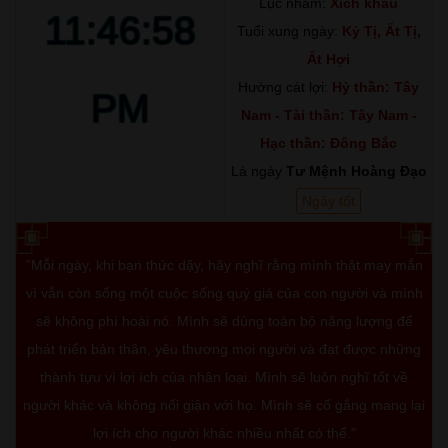
Lục nhâm:
Xích khẩu
11:46:59
Tuổi xung ngày:
Kỷ Tị, Ất Tị,
Ất Hợi
Hướng cát lợi:
Hỷ thần: Tây
PM
Nam - Tài thần: Tây Nam -
Hạc thần: Đông Bắc
Là ngày
Tư Mệnh Hoàng Đạo
Ngày tốt
"Mỗi ngày, khi bạn thức dậy, hãy nghĩ rằng mình thật may mắn
vì vẫn còn sống một cuộc sống quý giá của con người và mình
sẽ không phí hoài nó. Mình sẽ dùng toàn bộ năng lượng để
phát triển bản thân, yêu thương mọi người và đạt được những
thành tựu vì lợi ích của nhân loại. Mình sẽ luôn nghĩ tốt về
người khác và không nổi giận với họ. Mình sẽ cố gắng mang lại
lợi ích cho người khác nhiều nhất có thể."