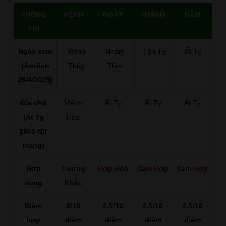
THÔNG
MỆNH
NGÀY
THÁNG
NĂM
TIN
Ngày xem
Mệnh
Nhâm
Tân Tỵ
Ất Tỵ
(Âm lịch
Thủy
Thìn
26/4/2025)
Gia chủ
Mệnh
Ất Tỵ
Ất Tỵ
Ất Tỵ
(Ất Tỵ
Hỏa
1965 Nữ
mạng)
Hợp
Tương
Hợp Hòa
Tam Hợp
Tam Hợp
xung
Khắc
Điểm
0/10
2.5/10
2.5/10
2.5/10
hợp
điểm
điểm
điểm
điểm