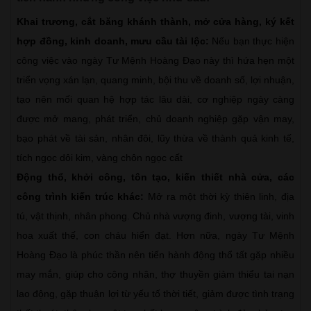
Khai trương, cắt băng khánh thành, mở cửa hàng, ký kết
hợp đồng, kinh doanh, mưu cầu tài lộc:
Nếu bạn thực hiện
công việc vào ngày Tư Mệnh Hoàng Đạo này thì hứa hẹn một
triển vọng xán lạn, quang minh, bội thu về doanh số, lợi nhuận,
tạo nên mối quan hệ hợp tác lâu dài, cơ nghiệp ngày càng
được mở mang, phát triển, chủ doanh nghiệp gặp vận may,
bạo phát về tài sản, nhân đôi, lũy thừa về thành quả kinh tế,
tích ngọc dôi kim, vàng chôn ngọc cất
Động thổ, khởi công, tôn tạo, kiến thiết nhà cửa, các
công trình kiến trúc khác:
Mở ra một thời kỳ thiên linh, địa
tú, vật thịnh, nhân phong. Chủ nhà vượng đinh, vượng tài, vinh
hoa xuất thế, con cháu hiển đạt. Hơn nữa, ngày Tư Mệnh
Hoàng Đạo là phúc thần nên tiến hành động thổ tất gặp nhiều
may mắn, giúp cho công nhân, thợ thuyền giảm thiểu tai nạn
lao động, gặp thuận lợi từ yếu tố thời tiết, giảm được tình trạng