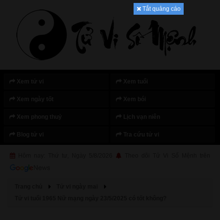
Tắt quảng cáo
Xem tử vi
Xem tuổi
Xem ngày tốt
Xem bói
Xem phong thuỷ
Lịch vạn niên
Blog tử vi
Tra cứu tử vi
Hôm nay: Thứ tư, Ngày 5/8/2026
Theo dõi Tử Vi Số Mệnh trên
Trang chủ
Tử vi ngày mai
Tử vi tuổi 1965 Nữ mạng ngày 23/5/2025 có tốt không?