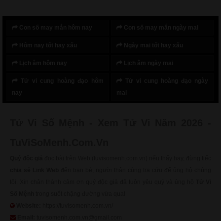
Con số may mắn hôm nay
Con số may mắn ngày mai
Hôm nay tốt hay xấu
Ngày mai tốt hay xấu
Lịch âm hôm nay
Lịch âm ngày mai
Tử vi cung hoàng đạo hôm
Tử vi cung hoàng đạo ngày
nay
mai
Tử Vi Số Mệnh - Xem Tử Vi Năm 2026 -
TuViSoMenh.Com.Vn
Quý độc giả
đọc bài trên Web (tuvisomenh.com.vn) nếu thấy hay, đừng tiếc
chia sẻ Link Web
đến bạn bè, người thân cùng tra cứu để ủng hộ chúng
tôi. Xin chân thành cảm ơn quý độc giả đã luôn yêu quý và ủng hộ
Tử Vi
Số Mệnh
trong suốt chặng đường vừa qua!
Website:
https://tuvisomenh.com.vn/
Email:
tuvisomenh.com.vn@gmail.com