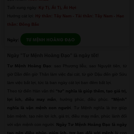
Tuổi xung ngày:
Kỷ Tị, Ất Tị, Ất Hợi
Hướng cát lợi:
Hỷ thần: Tây Nam - Tài thần: Tây Nam - Hạc
thần: Đông Bắc
TƯ MỆNH HOÀNG ĐẠO
Ngày:
Ngày "Tư Mệnh Hoàng Đạo" là ngày tốt!
Tư Mệnh Hoàng Đạo
: sao Phượng liễu, sao Nguyệt tiên, từ
giờ Dần đến giờ Thân làm việc đại cát, từ giờ Dậu đến giờ Sửu
làm việc bất lợi, tức là ban ngày cát lợi ban đêm bất lợi.
Theo từ điển Hán văn thì
“tư” nghĩa là giúp thêm, tạo giá trị,
lợi ích, điều may mắn
, hưởng phúc, điều phúc.
“Mệnh”
nghĩa là vận mệnh con người
. Tư Mệnh nghĩa là trợ giúp
bản mệnh, tạo nên lợi ích, giá trị, điều may mắn, phúc lành đối
với vận mệnh con người.
Ngày Tư Mệnh Hoàng Đạo là ngày
tạo nên điều phúc, giúp ích, trợ lực đối với mệnh
lý con