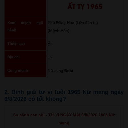
ẤT TỴ 1965
Phú Đăng Hỏa (Lửa đèn to)
Xem mệnh ngũ
hành
(Mệnh Hỏa)
Thiên can
Ất
Địa chi
Tỵ
Cung mệnh
Nữ cung
Đoài
2. Bình giải tử vi tuổi 1965 Nữ mạng ngày
6/8/2026 có tốt không?
So sánh can chi - TỬ VI NGÀY MAI 6/8/2026 1965 Nữ
mạng