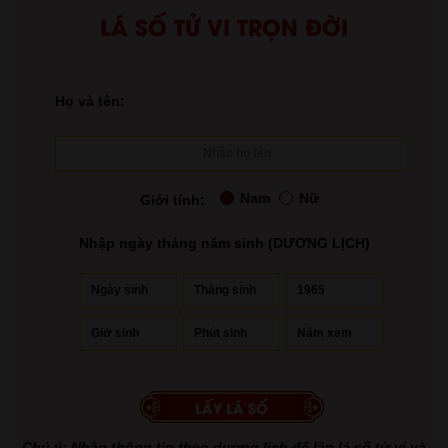
LÁ SỐ TỬ VI TRỌN ĐỜI
Họ và tên:
Nam
Nữ
Giới tính:
Nhập ngày tháng năm sinh (DƯƠNG LỊCH)
Chú ý: Nhập thông tin theo dương lịch để lập lá số tử vi và