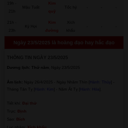
19h -
Kim
Mậu Tuất
Tốc hỷ
-
-
-
21h
quỹ
21h -
Kim
Xích
Kỷ Hợi
-
-
-
23h
đường
khẩu
Ngày 23/5/2025 là hoàng đạo hay hắc đạo
THÔNG TIN NGÀY 23/5/2025
Dương lịch: Thứ năm
, Ngày 23/5/2025
Âm lịch:
Ngày 26/4/2025 - Ngày Nhâm Thìn [
Hành: Thủy
] -
Tháng Tân Tỵ [
Hành: Kim
] - Năm Ất Tỵ [
Hành: Hỏa
].
Tiết khí:
Đại thử
Trực:
Định
Sao:
Bích
Lục nhâm:
Xích khẩu