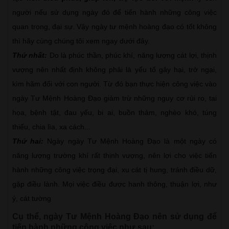
người nếu sử dụng ngày đó để tiến hành những công việc
quan trọng, đại sự. Vậy ngày tư mệnh hoàng đạo có tốt không
thì hãy cùng chúng tôi xem ngay dưới đây.
Thứ nhất:
Do là phúc thần, phúc khí, năng lượng cát lợi, thịnh
vượng nên nhất định không phải là yếu tố gây hại, trở ngại,
kìm hãm đối với con người. Từ đó bạn thực hiện công việc vào
ngày Tư Mệnh Hoàng Đạo giảm trừ những nguy cơ rủi ro, tai
họa, bệnh tật, đau yếu, bi ai, buồn thảm, nghèo khó, túng
thiếu, chia lìa, xa cách...
Thứ hai:
Ngày ngày Tư Mệnh Hoàng Đạo là một ngày có
năng lượng trường khí rất thịnh vượng, nên lợi cho việc tiến
hành những công việc trọng đại, xu cát tị hung, tránh điều dữ,
gặp điều lành. Mọi việc điều được hanh thông, thuận lợi, như
ý, cát tường
Cụ thể, ngày Tư Mệnh Hoàng Đạo nên sử dụng để
tiến hành những công việc như sau: