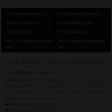
Con số may mắn hôm nay
Con số may mắn ngày mai
Hôm nay tốt hay xấu
Ngày mai tốt hay xấu
Lịch âm hôm nay
Lịch âm ngày mai
Tử vi cung hoàng đạo hôm
Tử vi cung hoàng đạo ngày
nay
mai
Tử Vi Số Mệnh - Xem Tử Vi Năm 2026 -
TuViSoMenh.Com.Vn
Quý độc giả
đọc bài trên Web (tuvisomenh.com.vn) nếu thấy hay, đừng tiếc
chia sẻ Link Web
đến bạn bè, người thân cùng tra cứu để ủng hộ chúng
tôi. Xin chân thành cảm ơn quý độc giả đã luôn yêu quý và ủng hộ
Tử Vi
Số Mệnh
trong suốt chặng đường vừa qua!
Website:
https://tuvisomenh.com.vn/
Email:
tuvisomenh.com.vn@gmail.com