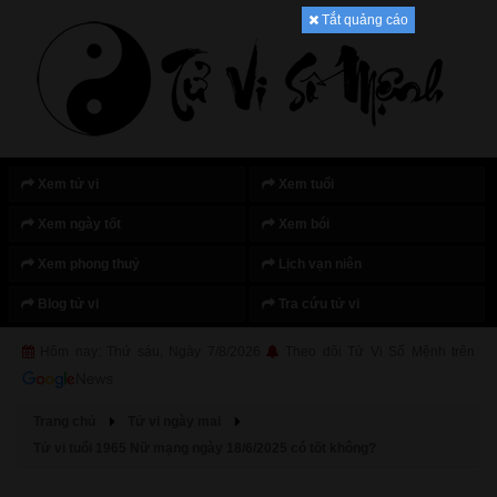
Tắt quảng cáo
Xem tử vi
Xem tuổi
Xem ngày tốt
Xem bói
Xem phong thuỷ
Lịch vạn niên
Blog tử vi
Tra cứu tử vi
Hôm nay: Thứ sáu, Ngày 7/8/2026
Theo dõi Tử Vi Số Mệnh trên
Trang chủ
Tử vi ngày mai
Tử vi tuổi 1965 Nữ mạng ngày 18/6/2025 có tốt không?