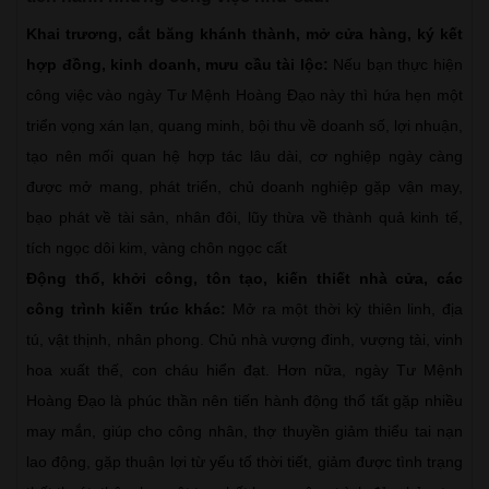
Khai trương, cắt băng khánh thành, mở cửa hàng, ký kết
hợp đồng, kinh doanh, mưu cầu tài lộc:
Nếu bạn thực hiện
công việc vào ngày Tư Mệnh Hoàng Đạo này thì hứa hẹn một
triển vọng xán lạn, quang minh, bội thu về doanh số, lợi nhuận,
tạo nên mối quan hệ hợp tác lâu dài, cơ nghiệp ngày càng
được mở mang, phát triển, chủ doanh nghiệp gặp vận may,
bạo phát về tài sản, nhân đôi, lũy thừa về thành quả kinh tế,
tích ngọc dôi kim, vàng chôn ngọc cất
Động thổ, khởi công, tôn tạo, kiến thiết nhà cửa, các
công trình kiến trúc khác:
Mở ra một thời kỳ thiên linh, địa
tú, vật thịnh, nhân phong. Chủ nhà vượng đinh, vượng tài, vinh
hoa xuất thế, con cháu hiển đạt. Hơn nữa, ngày Tư Mệnh
Hoàng Đạo là phúc thần nên tiến hành động thổ tất gặp nhiều
may mắn, giúp cho công nhân, thợ thuyền giảm thiểu tai nạn
lao động, gặp thuận lợi từ yếu tố thời tiết, giảm được tình trạng