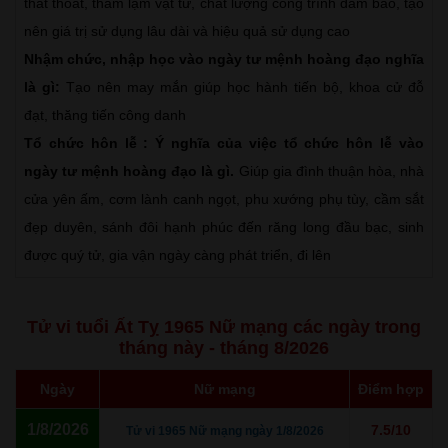
thất thoát, thâm lạm vật tư, chất lượng công trình đảm bảo, tạo
nên giá trị sử dụng lâu dài và hiệu quả sử dụng cao
Nhậm chức, nhập học vào ngày tư mệnh hoàng đạo nghĩa
là gì:
Tạo nên may mắn giúp học hành tiến bộ, khoa cử đỗ
đạt, thăng tiến công danh
Tổ chức hôn lễ : Ý nghĩa của việc tổ chức hôn lễ vào
ngày tư mệnh hoàng đạo là gì.
Giúp gia đình thuận hòa, nhà
cửa yên ấm, cơm lành canh ngọt, phu xướng phụ tùy, cầm sắt
đẹp duyên, sánh đôi hạnh phúc đến răng long đầu bạc, sinh
được quý tử, gia vận ngày càng phát triển, đi lên
Tử vi tuổi Ất Tỵ 1965 Nữ mạng các ngày trong
tháng này - tháng 8/2026
Ngày
Nữ mạng
Điểm hợp
1/8/2026
7.5/10
Tử vi 1965 Nữ mạng ngày 1/8/2026