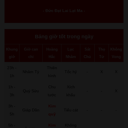
- Đức Đạt Lai Lạt Ma -
Bảng giờ tốt trong ngày
Khung
Giờ can
Hoàng
Lục
Sát
Thọ
Không
giờ
chi
Hắc
Nhâm
Chủ
Tử
Vong
23h -
Thiên
Nhâm Tý
Tốc hỷ
-
X
X
1h
hình
1h -
Chu
Xích
Quý Sửu
-
-
X
3h
tước
khẩu
3h -
Kim
Giáp Dần
Tiểu cát
-
-
-
5h
quỹ
5h -
Kim
Không