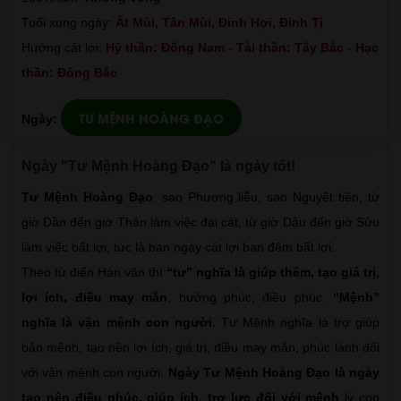
Tuổi xung ngày:
Ất Mùi, Tân Mùi, Đinh Hợi, Đinh Tị
Hướng cát lợi:
Hỷ thần: Đông Nam - Tài thần: Tây Bắc - Hạc
thần: Đông Bắc
TƯ MỆNH HOÀNG ĐẠO
Ngày:
Ngày "Tư Mệnh Hoàng Đạo" là ngày tốt!
Tư Mệnh Hoàng Đạo
: sao Phượng liễu, sao Nguyệt tiên, từ
giờ Dần đến giờ Thân làm việc đại cát, từ giờ Dậu đến giờ Sửu
làm việc bất lợi, tức là ban ngày cát lợi ban đêm bất lợi.
Theo từ điển Hán văn thì
“tư” nghĩa là giúp thêm, tạo giá trị,
lợi ích, điều may mắn
, hưởng phúc, điều phúc.
“Mệnh”
nghĩa là vận mệnh con người
. Tư Mệnh nghĩa là trợ giúp
bản mệnh, tạo nên lợi ích, giá trị, điều may mắn, phúc lành đối
với vận mệnh con người.
Ngày Tư Mệnh Hoàng Đạo là ngày
tạo nên điều phúc, giúp ích, trợ lực đối với mệnh
lý con