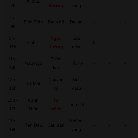
Ất Mão
-
-
-
7h
đường
vong
7h -
Bính Thìn
Bạch hổ
Đại an
-
-
-
9h
9h -
Ngọc
Lưu
Đinh Tị
X
-
-
11h
đường
niên
11h -
Thiên
Mậu Ngọ
Tốc hỷ
-
-
-
13h
lao
13h -
Nguyên
Xích
Kỷ Mùi
-
-
-
15h
vũ
khẩu
15h -
Canh
Tư
Tiểu cát
-
-
-
17h
Thân
mệnh
17h -
Không
Tân Dậu
Câu trần
-
-
-
19h
vong