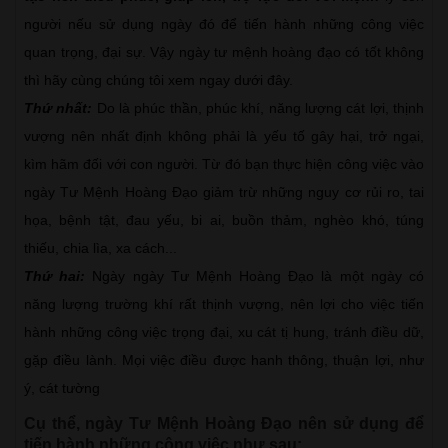
người nếu sử dụng ngày đó để tiến hành những công việc
quan trọng, đại sự. Vậy ngày tư mệnh hoàng đạo có tốt không
thì hãy cùng chúng tôi xem ngay dưới đây.
Thứ nhất:
Do là phúc thần, phúc khí, năng lượng cát lợi, thịnh
vượng nên nhất định không phải là yếu tố gây hại, trở ngại,
kìm hãm đối với con người. Từ đó bạn thực hiện công việc vào
ngày Tư Mệnh Hoàng Đạo giảm trừ những nguy cơ rủi ro, tai
họa, bệnh tật, đau yếu, bi ai, buồn thảm, nghèo khó, túng
thiếu, chia lìa, xa cách...
Thứ hai:
Ngày ngày Tư Mệnh Hoàng Đạo là một ngày có
năng lượng trường khí rất thịnh vượng, nên lợi cho việc tiến
hành những công việc trọng đại, xu cát tị hung, tránh điều dữ,
gặp điều lành. Mọi việc điều được hanh thông, thuận lợi, như
ý, cát tường
Cụ thể, ngày Tư Mệnh Hoàng Đạo nên sử dụng để
tiến hành những công việc như sau: