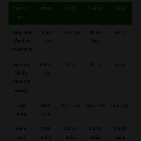
THÔNG
MỆNH
NGÀY
THÁNG
NĂM
TIN
Ngày xem
Mệnh
Mậu Ngọ
Nhâm
Ất Tỵ
(Âm lịch
Hỏa
Ngọ
23/5/2025)
Gia chủ
Mệnh
Ất Tỵ
Ất Tỵ
Ất Tỵ
(Ất Tỵ
Hỏa
1965 Nữ
mạng)
Hợp
Bình
Hợp Hòa
Hợp Hòa
Tam Hợp
xung
Hòa
Điểm
2/10
2.5/10
2.5/10
2.5/10
hợp
điểm
điểm
điểm
điểm