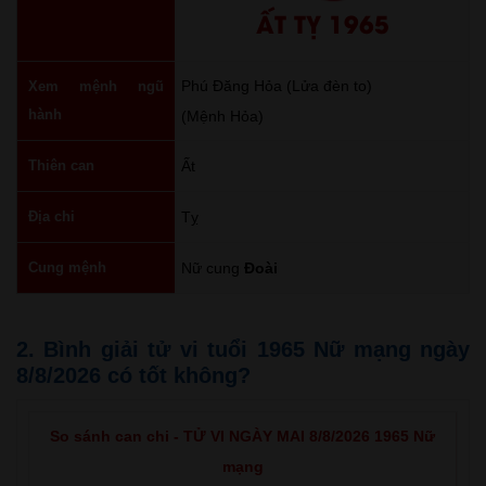
ẤT TỴ 1965
Phú Đăng Hỏa (Lửa đèn to)
Xem mệnh ngũ
hành
(Mệnh Hỏa)
Thiên can
Ất
Địa chi
Tỵ
Cung mệnh
Nữ cung
Đoài
2. Bình giải tử vi tuổi 1965 Nữ mạng ngày
8/8/2026 có tốt không?
So sánh can chi - TỬ VI NGÀY MAI 8/8/2026 1965 Nữ
mạng