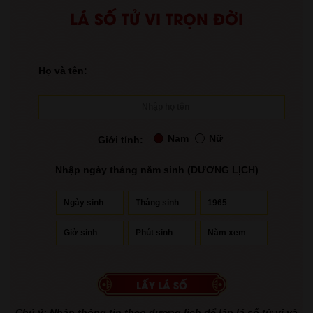
LÁ SỐ TỬ VI TRỌN ĐỜI
Họ và tên:
Nam
Nữ
Giới tính:
Nhập ngày tháng năm sinh (DƯƠNG LỊCH)
Chú ý: Nhập thông tin theo dương lịch để lập lá số tử vi và