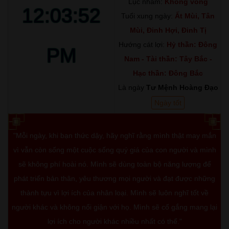
Lục nhâm:
Không vong
12:03:53
Tuổi xung ngày:
Ất Mùi, Tân
Mùi, Đinh Hợi, Đinh Tị
Hướng cát lợi:
Hỷ thần: Đông
PM
Nam - Tài thần: Tây Bắc -
Hạc thần: Đông Bắc
Là ngày
Tư Mệnh Hoàng Đạo
Ngày tốt
"Mỗi ngày, khi bạn thức dậy, hãy nghĩ rằng mình thật may mắn
vì vẫn còn sống một cuộc sống quý giá của con người và mình
sẽ không phí hoài nó. Mình sẽ dùng toàn bộ năng lượng để
phát triển bản thân, yêu thương mọi người và đạt được những
thành tựu vì lợi ích của nhân loại. Mình sẽ luôn nghĩ tốt về
người khác và không nổi giận với họ. Mình sẽ cố gắng mang lại
lợi ích cho người khác nhiều nhất có thể."