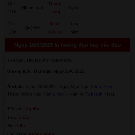
19h -
Thanh
Nhâm Tuất
Đại an
-
-
-
21h
Long
21h -
Minh
Lưu
Quý Hợi
-
-
-
23h
đường
niên
Ngày 18/6/2025 là hoàng đạo hay hắc đạo
THÔNG TIN NGÀY 18/6/2025
Dương lịch: Thứ năm
, Ngày 18/6/2025
Âm lịch:
Ngày 23/5/2025 - Ngày Mậu Ngọ [
Hành: Hỏa
] -
Tháng Nhâm Ngọ [
Hành: Mộc
] - Năm Ất Tỵ [
Hành: Hỏa
].
Tiết khí:
Lập thu
Trực:
Chấp
Sao:
Lâu
Lục nhâm:
Không vong