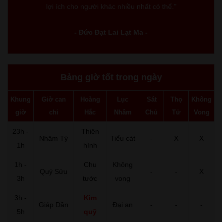
lợi ích cho người khác nhiều nhất có thể."
- Đức Đạt Lai Lạt Ma -
Bảng giờ tốt trong ngày
Khung
Giờ can
Hoàng
Lục
Sát
Thọ
Không
giờ
chi
Hắc
Nhâm
Chủ
Tử
Vong
23h -
Thiên
Nhâm Tý
Tiểu cát
-
X
X
1h
hình
1h -
Chu
Không
Quý Sửu
-
-
X
3h
tước
vong
3h -
Kim
Giáp Dần
Đại an
-
-
-
5h
quỹ