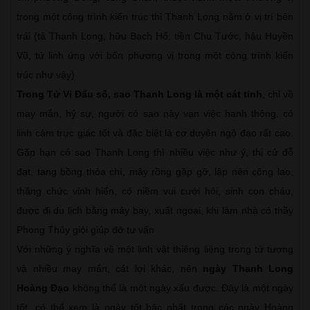
trong một công trình kiến trúc thì Thanh Long nằm ở vị trí bên
trái (tả Thanh Long, hữu Bạch Hổ, tiền Chu Tước, hậu Huyền
Vũ, tứ linh ứng với bốn phương vị trong một công trình kiến
trúc như vậy)
Trong Tử Vi Đẩu số, sao Thanh Long là một cát tinh
, chỉ về
may mắn, hỷ sự, người có sao này vạn việc hanh thông, có
linh cảm trực giác tốt và đặc biệt là cơ duyên ngộ đạo rất cao.
Gặp hạn có sao Thanh Long thì nhiều việc như ý, thi cử đỗ
đạt, tang bồng thỏa chí, mây rồng gặp gỡ, lập nên công lao,
thăng chức vinh hiển, có niềm vui cưới hỏi, sinh con cháu,
được đi du lịch bằng máy bay, xuất ngoại, khi làm nhà có thầy
Phong Thủy giỏi giúp đỡ tư vấn
Với những ý nghĩa về một linh vật thiêng liêng trong tứ tượng
và nhiều may mắn, cát lợi khác, nên
ngày Thanh Long
Hoàng Đạo
không thể là một ngày xấu được. Đây là một ngày
tốt, có thể xem là ngày tốt bậc nhất trong các ngày Hoàng