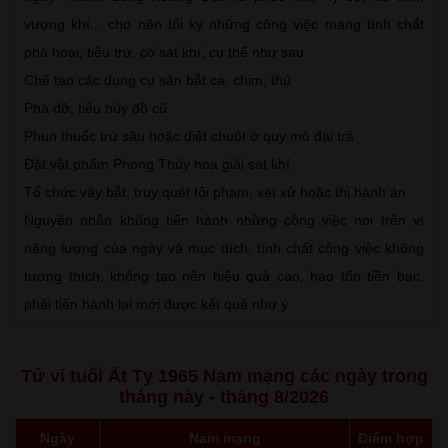
vượng khí... cho nên tối kỵ những công việc mang tính chất
phá hoại, tiêu trừ, có sát khí, cụ thể như sau:
Chế tạo các dụng cụ săn bắt cá, chim, thú
Phá dỡ, tiêu hủy đồ cũ
Phun thuốc trừ sâu hoặc diệt chuột ở quy mô đại trà
Đặt vật phẩm Phong Thủy hóa giải sát khí
Tổ chức vây bắt, truy quét tội phạm, xét xử hoặc thi hành án
Nguyên nhân không tiến hành những công việc nói trên vì
năng lượng của ngày và mục đích, tính chất công việc không
tương thích, không tạo nên hiệu quả cao, hao tốn tiền bạc,
phải tiến hành lại mới được kết quả như ý
Tử vi tuổi Ất Tỵ 1965 Nam mạng các ngày trong
tháng này - tháng 8/2026
Ngày
Nam mạng
Điểm hợp