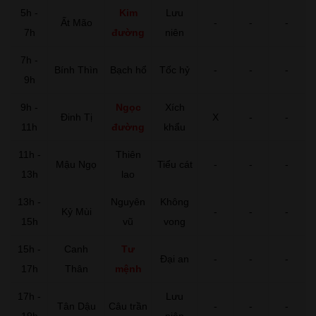
5h -
Kim
Lưu
Ất Mão
-
-
-
7h
đường
niên
7h -
Bính Thìn
Bạch hổ
Tốc hỷ
-
-
-
9h
9h -
Ngọc
Xích
Đinh Tị
X
-
-
11h
đường
khẩu
11h -
Thiên
Mậu Ngọ
Tiểu cát
-
-
-
13h
lao
13h -
Nguyên
Không
Kỷ Mùi
-
-
-
15h
vũ
vong
15h -
Canh
Tư
Đại an
-
-
-
17h
Thân
mệnh
17h -
Lưu
Tân Dậu
Câu trần
-
-
-
19h
niên