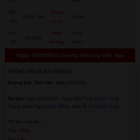
19h -
Thanh
Nhâm Tuất
Tốc hỷ
-
-
-
21h
Long
21h -
Minh
Xích
Quý Hợi
-
-
-
23h
đường
khẩu
Ngày 8/6/2025 là hoàng đạo hay hắc đạo
THÔNG TIN NGÀY 8/6/2025
Dương lịch: Thứ năm
, Ngày 8/6/2025
Âm lịch:
Ngày 13/5/2025 - Ngày Mậu Thân [
Hành: Thổ
] -
Tháng Nhâm Ngọ [
Hành: Mộc
] - Năm Ất Tỵ [
Hành: Hỏa
].
Tiết khí:
Lập thu
Trực:
Chấp
Sao:
Lâu