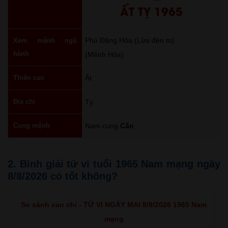
ẤT TỴ 1965
Phú Đăng Hỏa (Lửa đèn to)
Xem mệnh ngũ
hành
(Mệnh Hỏa)
Thiên can
Ất
Địa chi
Tỵ
Cung mệnh
Nam cung
Cấn
2. Bình giải tử vi tuổi 1965 Nam mạng ngày
8/8/2026 có tốt không?
So sánh can chi - TỬ VI NGÀY MAI 8/8/2026 1965 Nam
mạng