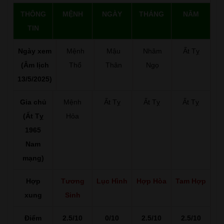
THÔNG
MỆNH
NGÀY
THÁNG
NĂM
TIN
Ngày xem
Mệnh
Mậu
Nhâm
Ất Tỵ
(Âm lịch
Thổ
Thân
Ngọ
13/5/2025)
Gia chủ
Mệnh
Ất Tỵ
Ất Tỵ
Ất Tỵ
(Ất Tỵ
Hỏa
1965
Nam
mạng)
Hợp
Tương
Lục Hình
Hợp Hòa
Tam Hợp
xung
Sinh
Điểm
2.5/10
0/10
2.5/10
2.5/10