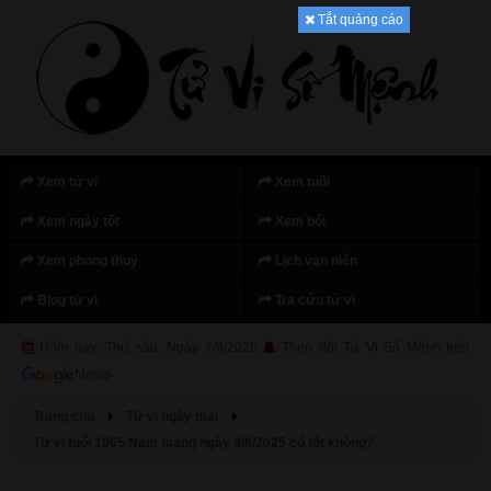
Tắt quảng cáo
Xem tử vi
Xem tuổi
Xem ngày tốt
Xem bói
Xem phong thuỷ
Lịch vạn niên
Blog tử vi
Tra cứu tử vi
Hôm nay: Thứ sáu, Ngày 7/8/2026
Theo dõi Tử Vi Số Mệnh trên
Trang chủ
Tử vi ngày mai
Tử vi tuổi 1965 Nam mạng ngày 8/6/2025 có tốt không?