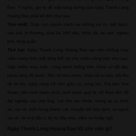
Đạo. Ý nghĩa, giá trị về mặt năng lượng của ngày Thanh Long
Hoàng Đạo phải kể đến như sau:
Thứ nhất:
Giúp con người tránh xa những rủi ro, bất hạnh,
oan trái, bi thương, chia lìa, khổ não, bệnh tật, tai nạn, nghèo
khó, túng quẫn
Thứ hai:
Ngày Thanh Long Hoàng Đạo tạo nên những may
mắn mang tính chất tổng thể, lợi cho nhiều công việc như sau:
Gặp nhiều may mắn, công danh thăng tiến, khoa cử đỗ đạt,
bảng vàng đề danh. Tiền về như nước, chiêu tài tụ bảo, bội thu
về tài lộc, ngày càng trở nên giàu có, sung túc. Gia đạo hòa
thuận, yên bình hạnh phúc, sinh được quý tử, kế thừa tiền đồ
đại nghiệp của cha ông. Lợi cho sức khỏe, mang lại sự bình
an, vui vẻ, biến hung thành cát, chuyển dữ hóa lành, ra ngoài
vui vẻ, về nhà đắc ý, hỷ sự đầy nhà, niềm vui khắp ngõ.
Ngày Thanh Long Hoàng Đạo tốt cho việc gì?