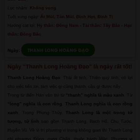
Lục nhâm:
Không vong
Tuổi xung ngày:
Ất Mùi, Tân Mùi, Đinh Hợi, Đinh Tị
Hướng cát lợi:
Hỷ thần: Đông Nam - Tài thần: Tây Bắc - Hạc
thần: Đông Bắc
THANH LONG HOÀNG ĐẠO
Ngày:
Ngày "Thanh Long Hoàng Đạo" là ngày rất tốt!
Thanh Long Hoàng Đạo
: Thái ất tinh, Thiên quý tinh, có lợi
cho việc tiến tới, làm việc gì cũng thành, cầu gì được nấy.
Trong từ điển Hán văn thì từ
“thanh” nghĩa là màu xanh
. Từ
“long” nghĩa là con rồng
.
Thanh Long nghĩa là con rồng
xanh
. Trong Phong Thủy,
Thanh Long là một trong tứ
tượng, tứ linh
bao gồm Thanh Long, Bạch Hổ, Chu Tước,
Huyền Vũ. Về vị trí phương vị trong không gian thì Thanh Long
chỉ phương Đông, cung Chấn, thuộc hành Mộc. Phương vị