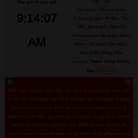
Sao:
Lâu
Bây giờ là mấy giờ
Lục nhâm:
Không vong
9:14:08
Tuổi xung ngày:
Ất Mùi, Tân
Mùi, Đinh Hợi, Đinh Tị
Hướng cát lợi:
Hỷ thần: Đông
AM
Nam - Tài thần: Tây Bắc -
Hạc thần: Đông Bắc
Là ngày
Thanh Long Hoàng
Đạo
Ngày tốt
"Mỗi ngày, khi bạn thức dậy, hãy nghĩ rằng mình thật may mắn
vì vẫn còn sống một cuộc sống quý giá của con người và mình
sẽ không phí hoài nó. Mình sẽ dùng toàn bộ năng lượng để
phát triển bản thân, yêu thương mọi người và đạt được những
thành tựu vì lợi ích của nhân loại. Mình sẽ luôn nghĩ tốt về
người khác và không nổi giận với họ. Mình sẽ cố gắng mang lại