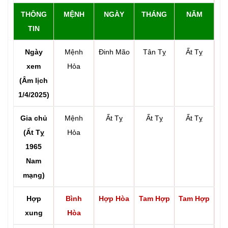
THÔNG
MỆNH
NGÀY
THÁNG
NĂM
TIN
Ngày
Mệnh
Đinh Mão
Tân Tỵ
Ất Tỵ
xem
Hỏa
(Âm lịch
1/4/2025)
Gia chủ
Mệnh
Ất Tỵ
Ất Tỵ
Ất Tỵ
(Ất Tỵ
Hỏa
1965
Nam
mạng)
Hợp
Bình
Hợp Hòa
Tam Hợp
Tam Hợp
xung
Hòa