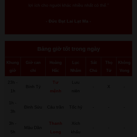
lợi ích cho người khác nhiều nhất có thể."
- Đức Đạt Lai Lạt Ma -
Bảng giờ tốt trong ngày
Khung
Giờ can
Hoàng
Lục
Sát
Thọ
Không
giờ
chi
Hắc
Nhâm
Chủ
Tử
Vong
23h -
Tư
Lưu
Bính Tý
-
X
-
1h
mệnh
niên
1h -
Đinh Sửu
Câu trần
Tốc hỷ
-
-
-
3h
3h -
Thanh
Xích
Mậu Dần
-
-
-
5h
Long
khẩu