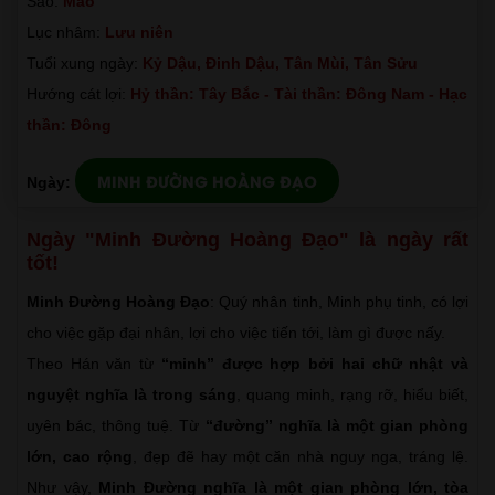
Sao:
Mão
Lục nhâm:
Lưu niên
Tuổi xung ngày:
Kỷ Dậu, Đinh Dậu, Tân Mùi, Tân Sửu
Hướng cát lợi:
Hỷ thần: Tây Bắc - Tài thần: Đông Nam - Hạc
thần: Đông
MINH ĐƯỜNG HOÀNG ĐẠO
Ngày:
Ngày "Minh Đường Hoàng Đạo" là ngày rất
tốt!
Minh Đường Hoàng Đạo
: Quý nhân tinh, Minh phụ tinh, có lợi
cho việc gặp đại nhân, lợi cho việc tiến tới, làm gì được nấy.
Theo Hán văn từ
“minh” được hợp bởi hai chữ nhật và
nguyệt nghĩa là trong sáng
, quang minh, rạng rỡ, hiểu biết,
uyên bác, thông tuệ. Từ
“đường” nghĩa là một gian phòng
lớn, cao rộng
, đẹp đẽ hay một căn nhà nguy nga, tráng lệ.
Như vậy,
Minh Đường nghĩa là một gian phòng lớn, tòa