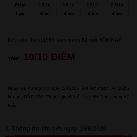
Điểm
2.5/10
2.5/10
2.5/10
2.5/10
hợp
điểm
điểm
điểm
điểm
Kết luận: Tử vi 1965 Nam mạng 62 tuổi HÔM NAY
10/10 ĐIỂM
TỔNG:
Ngày mai dương lịch ngày 2/5/2025 (Âm lịch ngày: 5/4/2025)
là ngày
RẤT TỐT
đối với gia chủ Ất Tỵ 1965 Nam mạng 62
tuổi.
3. Thông tin chi tiết ngày 10/8/2026