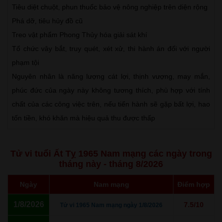
Tiêu diệt chuột, phun thuốc bảo vệ nông nghiệp trên diện rộng
Phá dỡ, tiêu hủy đồ cũ
Treo vật phẩm Phong Thủy hóa giải sát khí
Tổ chức vây bắt, truy quét, xét xử, thi hành án đối với người
phạm tội
Nguyên nhân là năng lượng cát lợi, thịnh vượng, may mắn,
phúc đức của ngày này không tương thích, phù hợp với tính
chất của các công việc trên, nếu tiến hành sẽ gặp bất lợi, hao
tốn tiền, khó khăn mà hiệu quả thu được thấp
Tử vi tuổi Ất Tỵ 1965 Nam mạng các ngày trong
tháng này - tháng 8/2026
Ngày
Nam mạng
Điểm hợp
1/8/2026
7.5/10
Tử vi 1965 Nam mạng ngày 1/8/2026