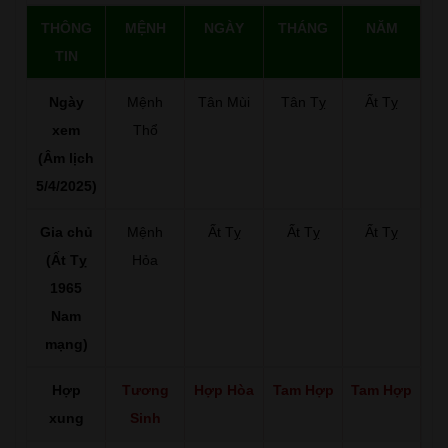
THÔNG
MỆNH
NGÀY
THÁNG
NĂM
TIN
Ngày
Mệnh
Tân Mùi
Tân Tỵ
Ất Tỵ
xem
Thổ
(Âm lịch
5/4/2025)
Gia chủ
Mệnh
Ất Tỵ
Ất Tỵ
Ất Tỵ
(Ất Tỵ
Hỏa
1965
Nam
mạng)
Hợp
Tương
Hợp Hòa
Tam Hợp
Tam Hợp
xung
Sinh