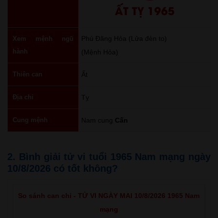
ẤT TỴ 1965
Phú Đăng Hỏa (Lửa đèn to)
Xem mệnh ngũ
hành
(Mệnh Hỏa)
Thiên can
Ất
Địa chi
Tỵ
Cung mệnh
Nam cung
Cấn
2. Bình giải tử vi tuổi 1965 Nam mạng ngày
10/8/2026 có tốt không?
So sánh can chi - TỬ VI NGÀY MAI 10/8/2026 1965 Nam
mạng