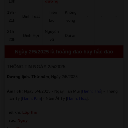
19h
đường
19h -
Thiên
Không
Bính Tuất
-
-
-
21h
lao
vong
21h -
Nguyên
Đinh Hợi
Đại an
-
-
-
23h
vũ
Ngày 2/5/2025 là hoàng đạo hay hắc đạo
THÔNG TIN NGÀY 2/5/2025
Dương lịch: Thứ năm
, Ngày 2/5/2025
Âm lịch:
Ngày 5/4/2025 - Ngày Tân Mùi [
Hành: Thổ
] - Tháng
Tân Tỵ [
Hành: Kim
] - Năm Ất Tỵ [
Hành: Hỏa
].
Tiết khí:
Lập thu
Trực:
Nguy