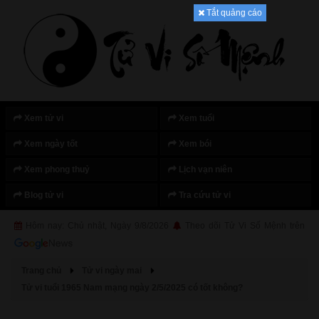
Tắt quảng cáo
Xem tử vi
Xem tuổi
Xem ngày tốt
Xem bói
Xem phong thuỷ
Lịch vạn niên
Blog tử vi
Tra cứu tử vi
Hôm nay: Chủ nhật, Ngày 9/8/2026
Theo dõi Tử Vi Số Mệnh trên
Trang chủ
Tử vi ngày mai
Tử vi tuổi 1965 Nam mạng ngày 2/5/2025 có tốt không?