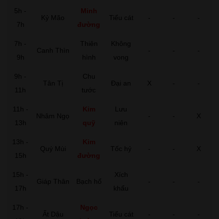
5h -
Minh
Kỷ Mão
Tiểu cát
-
-
-
7h
đường
7h -
Thiên
Không
Canh Thìn
-
-
-
9h
hình
vong
9h -
Chu
Tân Tị
Đại an
X
-
-
11h
tước
11h -
Kim
Lưu
Nhâm Ngọ
-
-
X
13h
quỹ
niên
13h -
Kim
Quý Mùi
Tốc hỷ
-
-
X
15h
đường
15h -
Xích
Giáp Thân
Bạch hổ
-
-
-
17h
khẩu
17h -
Ngọc
Ất Dậu
Tiểu cát
-
-
-