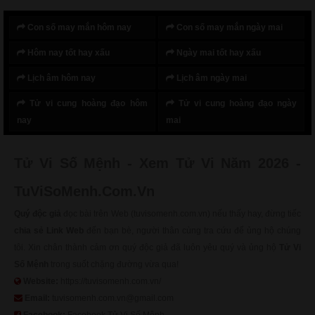
Con số may mắn hôm nay
Con số may mắn ngày mai
Hôm nay tốt hay xấu
Ngày mai tốt hay xấu
Lịch âm hôm nay
Lịch âm ngày mai
Tử vi cung hoàng đạo hôm
Tử vi cung hoàng đạo ngày
nay
mai
Tử Vi Số Mệnh - Xem Tử Vi Năm 2026 -
TuViSoMenh.Com.Vn
Quý độc giả
đọc bài trên Web (tuvisomenh.com.vn) nếu thấy hay, đừng tiếc
chia sẻ Link Web
đến bạn bè, người thân cùng tra cứu để ủng hộ chúng
tôi. Xin chân thành cảm ơn quý độc giả đã luôn yêu quý và ủng hộ
Tử Vi
Số Mệnh
trong suốt chặng đường vừa qua!
Website:
https://tuvisomenh.com.vn/
Email:
tuvisomenh.com.vn@gmail.com
Facebook:
Facebook Tử Vi Số Mệnh