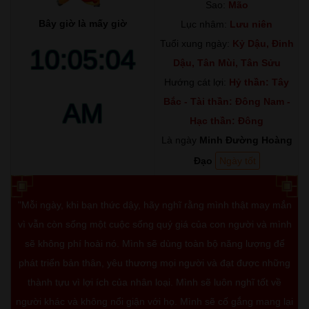
Sao:
Mão
Bây giờ là mấy giờ
Lục nhâm:
Lưu niên
Tuổi xung ngày:
Kỷ Dậu, Đinh
10:05:05
Dậu, Tân Mùi, Tân Sửu
Hướng cát lợi:
Hỷ thần: Tây
Bắc - Tài thần: Đông Nam -
AM
Hạc thần: Đông
Là ngày
Minh Đường Hoàng
Đạo
Ngày tốt
"Mỗi ngày, khi bạn thức dậy, hãy nghĩ rằng mình thật may mắn
vì vẫn còn sống một cuộc sống quý giá của con người và mình
sẽ không phí hoài nó. Mình sẽ dùng toàn bộ năng lượng để
phát triển bản thân, yêu thương mọi người và đạt được những
thành tựu vì lợi ích của nhân loại. Mình sẽ luôn nghĩ tốt về
người khác và không nổi giận với họ. Mình sẽ cố gắng mang lại