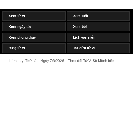
Xem tử vi
Xem tuổi
Xem ngày tốt
Xem bói
Xem phong thuỷ
Lịch vạn niên
Blog tử vi
Tra cứu tử vi
Hôm nay: Thứ sáu, Ngày 7/8/2026
Theo dõi Tử Vi Số Mệnh trên