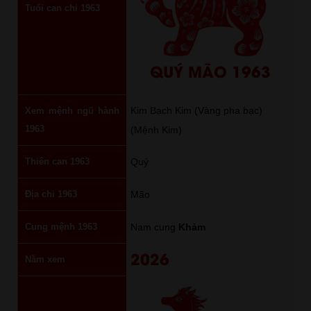
Tuổi can chi 1963
QUÝ MÃO 1963
Kim Bạch Kim (Vàng pha bạc)
Xem mệnh ngũ hành
1963
(Mệnh Kim)
Thiên can 1963
Quý
Địa chi 1963
Mão
Cung mệnh 1963
Nam cung
Khảm
2026
Năm xem