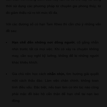
thời sử dụng các phương pháp từ chuyên gia phong thủy, từ
đó giảm thiểu rủi ro tới mức tối đa.
Với các đương số có hạn Tam Kheo thì cần chú ý những vấn
đề sau:
Hạn chế đến những nơi đông người
, cố gắng nhẫn
nhịn trước tất cả mọi việc. Khi có xảy ra chuyện không
may, cần suy nghĩ kỹ lưỡng, không để bị những người
khác khiêu khích.
Gia chủ nên học cách
nhẫn nhịn,
tìm hướng giải quyết
một cách thấu đáo. Làm việc chân chính, không toan
tính điều xấu. Đặc biệt, nếu bạn làm cơ khí lúc nào cũng
phải mặc đồ bảo hộ cẩn thận để hạn chế tai nạn lao
động.