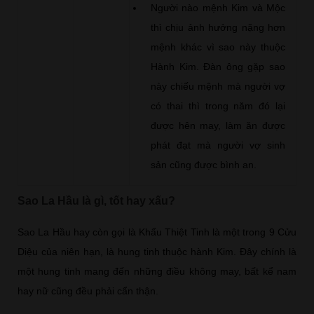
Người nào mệnh Kim và Mộc
thì chịu ảnh hưởng nặng hơn
mệnh khác vì sao này thuộc
Hành Kim. Đàn ông gặp sao
này chiếu mệnh mà người vợ
có thai thì trong năm đó lại
được hên may, làm ăn được
phát đạt mà người vợ sinh
sản cũng được bình an.
Sao La Hầu là gì, tốt hay xấu?
Sao La Hầu hay còn gọi là Khẩu Thiệt Tinh là một trong 9 Cửu
Diệu của niên hạn, là hung tinh thuộc hành Kim. Đây chính là
một hung tinh mang đến những điều không may, bất kể nam
hay nữ cũng đều phải cẩn thận.