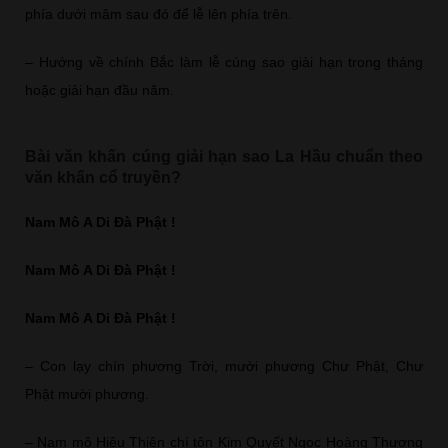
phía dưới mâm sau đó để lễ lên phía trên.
– Hướng về chính Bắc làm lễ cúng sao giải hạn trong tháng
hoặc giải hạn đầu năm.
Bài văn khấn cúng giải hạn sao La Hầu chuẩn theo
văn khấn cổ truyền?
Nam Mô A Di Đà Phật !
Nam Mô A Di Đà Phật !
Nam Mô A Di Đà Phật !
– Con lạy chín phương Trời, mười phương Chư Phật, Chư
Phật mười phương.
– Nam mô Hiệu Thiên chí tôn Kim Quyết Ngọc Hoàng Thượng