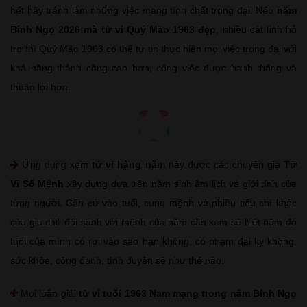
hết hãy tránh làm những việc mang tính chất trọng đại. Nếu
năm
Bính Ngọ 2026 mà tử vi Quý Mão 1963 đẹp
, nhiều cát tinh hỗ
trợ thì Quý Mão 1963 có thể tự tin thực hiện mọi việc trọng đại với
khả năng thành công cao hơn, công việc được hanh thông và
thuận lợi hơn.
Ứng dụng xem
tử vi hàng năm
này được các chuyên gia
Tử
Vi Số Mệnh
xây dựng dựa trên năm sinh âm lịch và giới tính của
từng người. Căn cứ vào tuổi, cung mệnh và nhiều tiêu chí khác
của gia chủ đối sánh với mệnh của năm cần xem sẽ biết năm đó
tuổi của mình có rơi vào sao hạn không, có phạm đại kỵ không,
sức khỏe, công danh, tình duyên sẽ như thế nào.
Mọi luận giải
tử vi tuổi 1963 Nam mạng trong năm Bính Ngọ