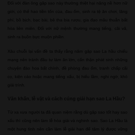
Đối với đàn ông gặp sao này thường thiệt hại nặng nề hơn nữ
giới, có thể hao tiền tốn của, đau ốm, sinh ra tệ ăn chơi, lãng
phí, bồ bịch, bạc bài, bê tha bia rượu, gia đạo mâu thuẫn bất
hòa liên miên. Đối với nữ mệnh thường mang tiếng, cãi vã,
sinh ra buồn bực muộn phiền.
Xâu chuỗi lại vấn đề ta thấy rằng năm gặp sao La hầu chiếu
mạng nên tránh đầu tư làm ăn lớn, cẩn thận phát sinh những
chuyện đào hoa bất chính, đề phòng đau ốm, tranh chấp cãi
cọ, kiện cáo hoặc mang tiếng xấu, bị hiểu lầm, nghi ngờ, khó
giải trình.
Văn khấn, lễ vật và cách cúng giải hạn sao La Hầu?
Từ xa xưa người ta đã quan niệm rằng dù gặp sao tốt hay sao
xấu thì cũng nên làm lễ hóa giải và nghinh sao. Sao La Hầu là
một hung tinh nên cần làm lễ giải hạn để tâm lý được vững