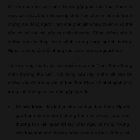
đề liên quan tới sức khỏe. Người gặp phải hạn Tam Kheo có
nguy cơ bị các bệnh về xương khớp, tay chân vì thế nên tránh
những nơi đông người, hạn chế phát sinh mâu thuẫn vì có thể
dẫn tới xô xát mà gây ra chấn thương. Cũng không nên ở
những nơi ẩm thấp khiến bệnh xương khớp bị ảnh hưởng.
Ngoài ra cũng cần đề phòng các chấn thương ngoại khoa.
Từ xưa, ông cha ta đã lưu truyền câu nói: “Tam Kheo thống
nhãn thương thủ túc”. Nội dung câu này nhằm đề cập tới
những vấn đề mà người có hạn Tam Kheo sẽ phải gánh chịu
trong suốt thời gian của năm gặp hạn đó.
Về sức khỏe:
đây là hạn chủ của hạn Tam Kheo. Người
gặp hạn này cần lưu ý chứng bệnh về phong thấp, các
thương tích liên quan tới tay chân ngay từ trong những
sinh hoạt nho nhỏ thường ngày trong gia đình. Không chỉ