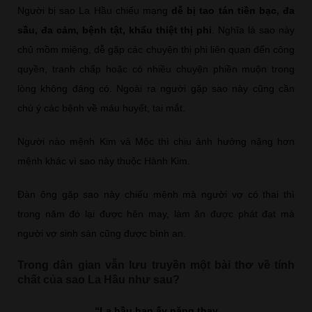
Người bị sao La Hầu chiếu mạng
dễ bị tao tán tiền bạc, đa
sầu, đa cảm, bệnh tật, khẩu thiệt thị phi
. Nghĩa là sao này
chủ mồm miệng, dễ gặp các chuyện thị phi liên quan đến công
quyền, tranh chấp hoặc có nhiều chuyện phiền muộn trong
lòng không đáng có. Ngoài ra người gặp sao này cũng cần
chú ý các bệnh về máu huyết, tai mắt.
Người nào mệnh Kim và Mộc thì chịu ảnh hưởng nặng hơn
mệnh khác vì sao này thuộc Hành Kim.
Đàn ông gặp sao này chiếu mệnh mà người vợ có thai thì
trong năm đó lại được hên may, làm ăn được phát đạt mà
người vợ sinh sản cũng được bình an.
Trong dân gian vẫn lưu truyền một bài thơ về tính
chất của sao La Hầu như sau?
“La hầu hạn ấy nặng thay