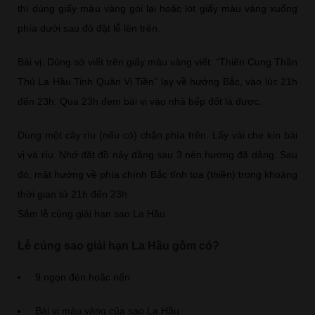
thì dùng giấy màu vàng gói lại hoặc lót giấy màu vàng xuống
phía dưới sau đó đặt lễ lên trên.
Bài vị: Dùng sớ viết trên giấy màu vàng viết: “Thiên Cung Thần
Thủ La Hầu Tinh Quân Vị Tiền” lạy về hướng Bắc, vào lúc 21h
đến 23h.​ Qua 23h đem bài vị vào nhà bếp đốt là được.
Dùng một cây rìu (nếu có) chặn phía trên. Lấy vải che kín bài
vị và rìu. Nhớ đặt đồ này đằng sau 3 nén hương đã dâng. Sau
đó, mặt hướng về phía chính Bắc tĩnh tọa (thiền) trong khoảng
thời gian từ 21h đến 23h.
Sắm lễ cúng giải hạn sao La Hầu
Lễ cúng sao giải hạn La Hầu gồm có?
9 ngọn đèn hoặc nến
Bài vị màu vàng của sao La Hầu