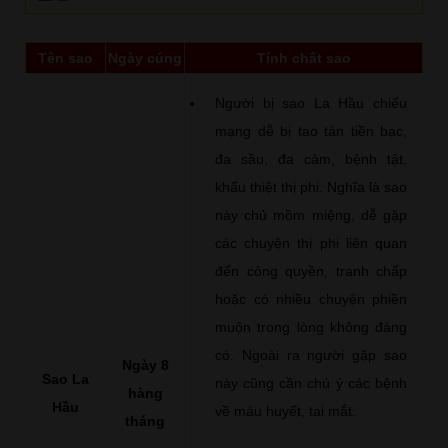
Tên sao
Ngày cúng
Tính chất sao
Người bị sao La Hầu chiếu
mạng dễ bị tao tán tiền bạc,
đa sầu, đa cảm, bệnh tật,
khẩu thiệt thị phi. Nghĩa là sao
này chủ mồm miệng, dễ gặp
các chuyện thị phi liên quan
đến công quyền, tranh chấp
hoặc có nhiều chuyện phiền
muộn trong lòng không đáng
có. Ngoài ra người gặp sao
Ngày 8
Sao La
này cũng cần chú ý các bệnh
hàng
Hầu
về máu huyết, tai mắt.
tháng