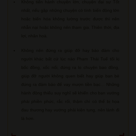
Không tiến hành chuyện lớn, chuyện đại sự Tốt
nhất, nếu gặp những chuyện có tính biến động lớn
hoặc biến hóa không lường trước được thì nên
nhẫn nại hoặc không nên tham gia. Thiên thời, địa
lợi, nhân hoà.
Không nên đứng ra giúp đỡ hay bảo đảm cho
người khác bất cứ lúc nào Phạm Thái Tuế tối kị
bốc đồng, xốc nổi, đứng ra lo chuyện bao đồng,
giúp đỡ người không quen biết hay giúp bạn bè
đứng ra đảm bảo để vay mượn tiền bạc… Những
hành động thiếu suy nghĩ sẽ khiến cho bạn vướng
phải phiền phức, rắc rối, thậm chí có thể bị họa
đau thương hay vướng phải kiện tụng, nên lánh đi
là hơn.