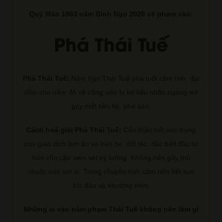
Quý Mão 1963 năm Bính Ngọ 2026 sẽ phạm vào:
Phá Thái Tuế
Phá Thái Tuế:
Năm hạn Thái Tuế phá tuổi cầm tinh, đại
diện cho năm đó về công việc bị kẻ tiểu nhân ngáng trở
gây mất tiền tài, phá sản.
Cách hoá giải Phá Thái Tuế:
Cẩn thận hết sức trong
mọi giao dịch làm ăn và bạn bè, đối tác, đặc biệt đầu tư
hùn vốn cần xem xét kỹ lưỡng. Không nên gây thù
chuốc oán với ai. Trong chuyện tình cảm nên hết sức
kín đáo và nhường nhịn.
Những ai vào năm phạm Thái Tuế không nên làm gì