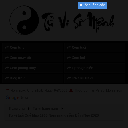
Tắt quảng cáo
Xem tử vi
Xem tuổi
Xem ngày tốt
Xem bói
Xem phong thuỷ
Lịch vạn niên
Blog tử vi
Tra cứu tử vi
Hôm nay: Chủ nhật, Ngày 9/8/2026
Theo dõi Tử Vi Số Mệnh trên
Trang chủ
Tử vi hàng năm
Tử vi tuổi Quý Mão 1963 Nam mạng năm Bính Ngọ 2026