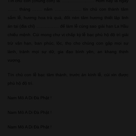
Tín chủ con (chúng con) là: ………………….. Hôm nay là ngày
……. tháng ……. năm ………………. tín chủ con thành tâm
sắm lễ, hương hoa trà quả, đốt nén tâm hương thiết lập linh
án tại (địa chỉ) ……………. để làm lễ cúng sao giải hạn La Hầu
chiếu mệnh. Cúi mong chư vị chấp kỳ lễ bạc phù hộ độ trì giải
trừ vận hạn, ban phúc, lộc, thọ cho chúng con gặp mọi sự
lành, tránh mọi sự dữ, gia đạo bình yên, an khang thịnh
vượng.
Tín chủ con lễ bạc tâm thành, trước án kính lễ, cúi xin được
phù hộ độ trì.
Nam Mô A Di Đà Phật !
Nam Mô A Di Đà Phật !
Nam Mô A Di Đà Phật !