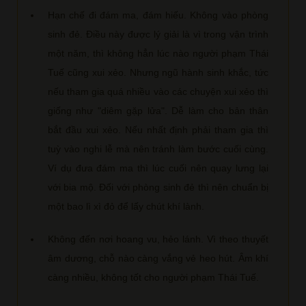
Hạn chế đi đám ma, đám hiếu. Không vào phòng
sinh đẻ. Điều này được lý giải là vì trong vận trình
một năm, thì không hẳn lúc nào người phạm Thái
Tuế cũng xui xẻo. Nhưng ngũ hành sinh khắc, tức
nếu tham gia quá nhiều vào các chuyện xui xẻo thì
giống như "diêm gặp lửa". Dễ làm cho bản thân
bắt đầu xui xẻo. Nếu nhất định phải tham gia thì
tuỳ vào nghi lễ mà nên tránh làm bước cuối cùng.
Ví dụ đưa đám ma thì lúc cuối nên quay lưng lại
với bia mộ. Đối với phòng sinh đẻ thì nên chuẩn bị
một bao lì xì đỏ để lấy chút khí lành.
Không đến nơi hoang vu, hẻo lánh. Vì theo thuyết
âm dương, chỗ nào càng vắng vẻ heo hút. Âm khí
càng nhiều, không tốt cho người phạm Thái Tuế.