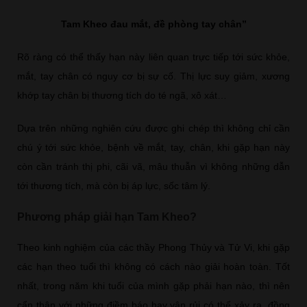
Tam Kheo đau mắt, đề phòng tay chân”
Rõ ràng có thể thấy hạn này liên quan trực tiếp tới sức khỏe,
mắt, tay chân có nguy cơ bị sự cố. Thị lực suy giảm, xương
khớp tay chân bị thương tích do té ngã, xô xát…
Dựa trên những nghiên cứu được ghi chép thì không chỉ cần
chú ý tới sức khỏe, bệnh về mắt, tay, chân, khi gặp hạn này
còn cần tránh thị phi, cãi vã, mâu thuẫn vì không những dẫn
tới thương tích, mà còn bị áp lực, sốc tâm lý.
Phương pháp giải hạn Tam Kheo?
Theo kinh nghiệm của các thầy Phong Thủy và Tử Vi, khi gặp
các hạn theo tuổi thì không có cách nào giải hoàn toàn. Tốt
nhất, trong năm khi tuổi của mình gặp phải hạn nào, thì nên
cẩn thận với những điềm báo hay vận rủi có thể xảy ra, đồng