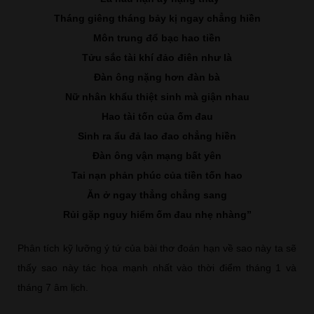
Tháng giêng tháng bảy kị ngay chẳng hiền
Môn trung đổ bạc hao tiền
Tửu sắc tài khí đảo điên như là
Đàn ông nặng hơn đàn bà
Nữ nhân khẩu thiệt sinh mà giận nhau
Hao tài tốn của ốm đau
Sinh ra ẩu đả lao đao chẳng hiền
Đàn ông vận mạng bất yên
Tai nạn phản phúc của tiền tốn hao
Ăn ở ngay thẳng chẳng sang
Rủi gặp nguy hiểm ốm đau nhẹ nhàng”
Phân tích kỹ lưỡng ý tứ của bài thơ đoán hạn về sao này ta sẽ
thấy sao này tác họa mạnh nhất vào thời điểm tháng 1 và
tháng 7 âm lịch.