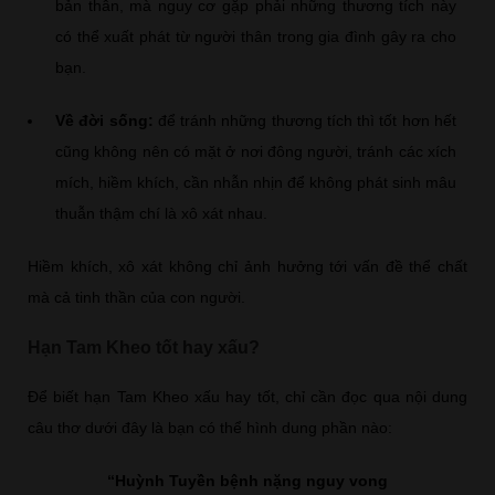
bản thân, mà nguy cơ gặp phải những thương tích này
có thể xuất phát từ người thân trong gia đình gây ra cho
bạn.
Về đời sống:
để tránh những thương tích thì tốt hơn hết
cũng không nên có mặt ở nơi đông người, tránh các xích
mích, hiềm khích, cần nhẫn nhịn để không phát sinh mâu
thuẫn thậm chí là xô xát nhau.
Hiềm khích, xô xát không chỉ ảnh hưởng tới vấn đề thể chất
mà cả tinh thần của con người.
Hạn Tam Kheo tốt hay xấu?
Để biết hạn Tam Kheo xấu hay tốt, chỉ cần đọc qua nội dung
câu thơ dưới đây là bạn có thể hình dung phần nào:
“Huỳnh Tuyền bệnh nặng nguy vong