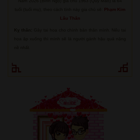
Năm 2026 (Bính Ngọ) gia chủ 1963 (Quý Mão) là 64
tuổi (tuổi mụ), theo cách tính này gia chủ sẽ:
Phạm Kim
Lâu Thân
Kỵ thân:
Gây tai hoạ cho chính bản thân mình. Nếu tai
họa ập xuống thì mình sẽ là người gánh hậu quả nặng
nề nhất.